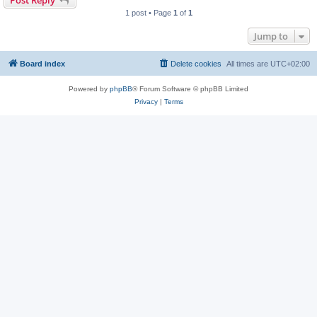
Post Reply
1 post • Page
1
of
1
Jump to
Board index
Delete cookies
All times are
UTC+02:00
Powered by
phpBB
® Forum Software © phpBB Limited
Privacy
|
Terms