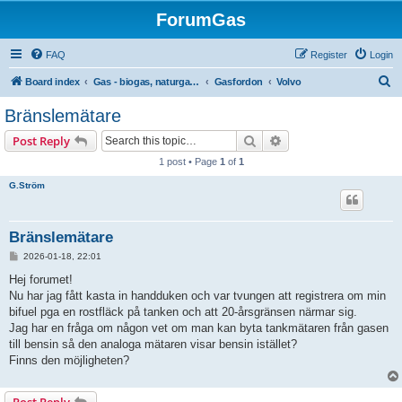
ForumGas
FAQ
Register
Login
S
Board index
Gas - biogas, naturgas, hytan och vätgas
Gasfordon
Volvo
e
Bränslemätare
a
Search
Advanced search
Post Reply
r
1 post • Page
1
of
1
c
G.Ström
h
Bränslemätare
P
2026-01-18, 22:01
o
s
Hej forumet!
t
Nu har jag fått kasta in handduken och var tvungen att registrera om min
bifuel pga en rostfläck på tanken och att 20-årsgränsen närmar sig.
Jag har en fråga om någon vet om man kan byta tankmätaren från gasen
till bensin så den analoga mätaren visar bensin istället?
Finns den möjligheten?