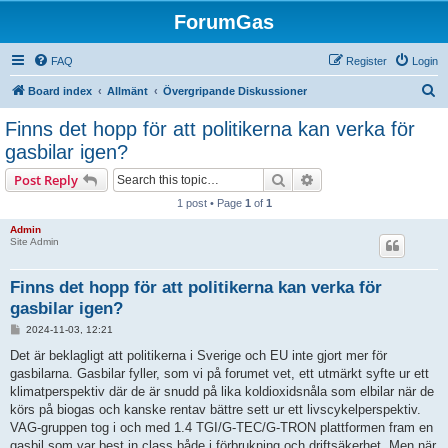
ForumGas
FAQ
Register
Login
S
Board index
Allmänt
Övergripande Diskussioner
e
Finns det hopp för att politikerna kan verka för
a
gasbilar igen?
r
Search
Advanced search
Post Reply
c
1 post • Page
1
of
1
h
Admin
Site Admin
Finns det hopp för att politikerna kan verka för
gasbilar igen?
P
2024-11-03, 12:21
o
s
Det är beklagligt att politikerna i Sverige och EU inte gjort mer för
t
gasbilarna. Gasbilar fyller, som vi på forumet vet, ett utmärkt syfte ur ett
klimatperspektiv där de är snudd på lika koldioxidsnåla som elbilar när de
körs på biogas och kanske rentav bättre sett ur ett livscykelperspektiv.
VAG-gruppen tog i och med 1.4 TGI/G-TEC/G-TRON plattformen fram en
gasbil som var best in class både i förbrukning och driftsäkerhet. Men när