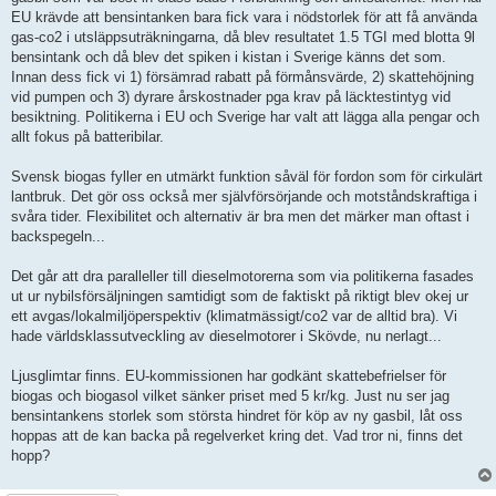
EU krävde att bensintanken bara fick vara i nödstorlek för att få använda
gas-co2 i utsläppsuträkningarna, då blev resultatet 1.5 TGI med blotta 9l
bensintank och då blev det spiken i kistan i Sverige känns det som.
Innan dess fick vi 1) försämrad rabatt på förmånsvärde, 2) skattehöjning
vid pumpen och 3) dyrare årskostnader pga krav på läcktestintyg vid
besiktning. Politikerna i EU och Sverige har valt att lägga alla pengar och
allt fokus på batteribilar.
Svensk biogas fyller en utmärkt funktion såväl för fordon som för cirkulärt
lantbruk. Det gör oss också mer självförsörjande och motståndskraftiga i
svåra tider. Flexibilitet och alternativ är bra men det märker man oftast i
backspegeln...
Det går att dra paralleller till dieselmotorerna som via politikerna fasades
ut ur nybilsförsäljningen samtidigt som de faktiskt på riktigt blev okej ur
ett avgas/lokalmiljöperspektiv (klimatmässigt/co2 var de alltid bra). Vi
hade världsklassutveckling av dieselmotorer i Skövde, nu nerlagt...
Ljusglimtar finns. EU-kommissionen har godkänt skattebefrielser för
biogas och biogasol vilket sänker priset med 5 kr/kg. Just nu ser jag
bensintankens storlek som största hindret för köp av ny gasbil, låt oss
hoppas att de kan backa på regelverket kring det. Vad tror ni, finns det
hopp?