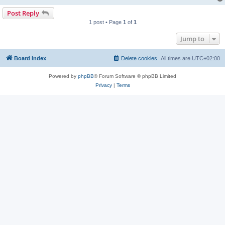
Post Reply
1 post • Page
1
of
1
Jump to
Board index
Delete cookies
All times are
UTC+02:00
Powered by
phpBB
® Forum Software © phpBB Limited
Privacy
|
Terms