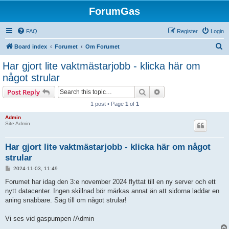
ForumGas
FAQ
Register
Login
S
Board index
Forumet
Om Forumet
e
Har gjort lite vaktmästarjobb - klicka här om
a
något strular
r
Search
Advanced search
Post Reply
c
1 post • Page
1
of
1
h
Admin
Site Admin
Har gjort lite vaktmästarjobb - klicka här om något
strular
P
2024-11-03, 11:49
o
s
Forumet har idag den 3:e november 2024 flyttat till en ny server och ett
t
nytt datacenter. Ingen skillnad bör märkas annat än att sidorna laddar en
aning snabbare. Säg till om något strular!
Vi ses vid gaspumpen /Admin