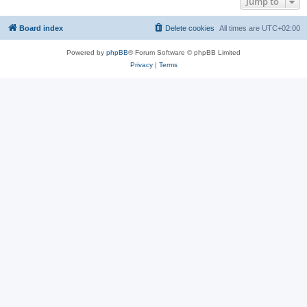
Jump to
Board index
Delete cookies
All times are
UTC+02:00
Powered by
phpBB
® Forum Software © phpBB Limited
Privacy
|
Terms