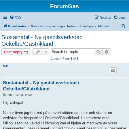
ForumGas
FAQ
Register
Login
S
Board index
Gas - biogas, naturgas, hytan och vätgas
Allmänt
e
Sustainabil - Ny gasbilsverkstad i
a
Ockelbo/Gästrikland
r
Search
Advanced s
Post Reply
c
1 post • Page
1
of
1
h
M-G
Sustainabil - Ny gasbilsverkstad i
Ockelbo/Gästrikland
P
2018-12-08, 18:45
o
s
Hej allihopa!
t
Nu har även jag tröttnat på storverkstädernas notor och startat en
verkstad för biogasbilar i Ockelbo/Gästrikland. I samarbete med
Miljöbilsservice Lavad i Lidköping kan vi hjälpa er med byte av vissa
komponenter i gassystemet (primärt Volvo), samt besiktning av gastankar