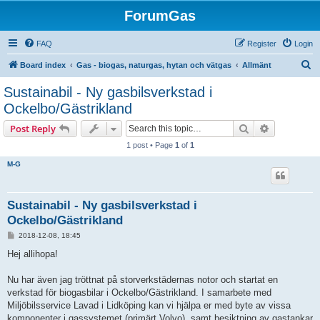
ForumGas
FAQ
Register
Login
S
Board index
Gas - biogas, naturgas, hytan och vätgas
Allmänt
e
Sustainabil - Ny gasbilsverkstad i
a
Ockelbo/Gästrikland
r
Search
Advanced s
Post Reply
c
1 post • Page
1
of
1
h
M-G
Sustainabil - Ny gasbilsverkstad i
Ockelbo/Gästrikland
P
2018-12-08, 18:45
o
s
Hej allihopa!
t
Nu har även jag tröttnat på storverkstädernas notor och startat en
verkstad för biogasbilar i Ockelbo/Gästrikland. I samarbete med
Miljöbilsservice Lavad i Lidköping kan vi hjälpa er med byte av vissa
komponenter i gassystemet (primärt Volvo), samt besiktning av gastankar