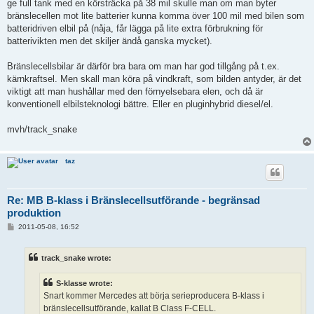
ge full tank med en körsträcka på 38 mil skulle man om man byter
bränslecellen mot lite batterier kunna komma över 100 mil med bilen som
batteridriven elbil på (nåja, får lägga på lite extra förbrukning för
batterivikten men det skiljer ändå ganska mycket).
Bränslecellsbilar är därför bra bara om man har god tillgång på t.ex.
kärnkraftsel. Men skall man köra på vindkraft, som bilden antyder, är det
viktigt att man hushållar med den förnyelsebara elen, och då är
konventionell elbilsteknologi bättre. Eller en pluginhybrid diesel/el.
mvh/track_snake
taz
Re: MB B-klass i Bränslecellsutförande - begränsad
produktion
P
2011-05-08, 16:52
o
s
t
track_snake wrote:
S-klasse wrote:
Snart kommer Mercedes att börja serieproducera B-klass i
bränslecellsutförande, kallat B Class F-CELL.