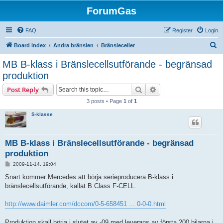
ForumGas
FAQ
Register
Login
S
Board index
Andra bränslen
Bränsleceller
e
MB B-klass i Bränslecellsutförande - begränsad
a
produktion
r
Search
Advanced search
Post Reply
c
3 posts • Page
1
of
1
h
S-klasse
MB B-klass i Bränslecellsutförande - begränsad
produktion
P
2009-11-14, 19:04
o
s
Snart kommer Mercedes att börja serieproducera B-klass i
t
bränslecellsutförande, kallat B Class F-CELL.
http://www.daimler.com/dccom/0-5-658451 ... 0-0-0.html
Produktion skall börja i slutet av -09 med leverans av första 200 bilarna i