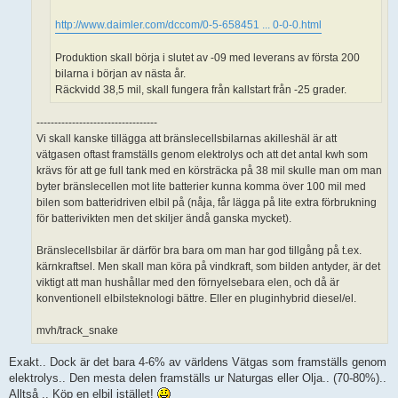
http://www.daimler.com/dccom/0-5-658451 ... 0-0-0.html
Produktion skall börja i slutet av -09 med leverans av första 200
bilarna i början av nästa år.
Räckvidd 38,5 mil, skall fungera från kallstart från -25 grader.
----------------------------------
Vi skall kanske tillägga att bränslecellsbilarnas akilleshäl är att
vätgasen oftast framställs genom elektrolys och att det antal kwh som
krävs för att ge full tank med en körsträcka på 38 mil skulle man om man
byter bränslecellen mot lite batterier kunna komma över 100 mil med
bilen som batteridriven elbil på (nåja, får lägga på lite extra förbrukning
för batterivikten men det skiljer ändå ganska mycket).
Bränslecellsbilar är därför bra bara om man har god tillgång på t.ex.
kärnkraftsel. Men skall man köra på vindkraft, som bilden antyder, är det
viktigt att man hushållar med den förnyelsebara elen, och då är
konventionell elbilsteknologi bättre. Eller en pluginhybrid diesel/el.
mvh/track_snake
Exakt.. Dock är det bara 4-6% av världens Vätgas som framställs genom
elektrolys.. Den mesta delen framställs ur Naturgas eller Olja.. (70-80%)..
Alltså .. Köp en elbil istället!