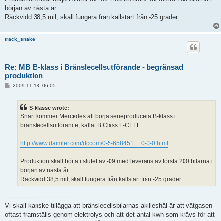
början av nästa år.
Räckvidd 38,5 mil, skall fungera från kallstart från -25 grader.
track_snake
Re: MB B-klass i Bränslecellsutförande - begränsad
produktion
P
2009-11-18, 06:05
o
s
t
S-klasse wrote:
Snart kommer Mercedes att börja serieproducera B-klass i
bränslecellsutförande, kallat B Class F-CELL.
http://www.daimler.com/dccom/0-5-658451 ... 0-0-0.html
Produktion skall börja i slutet av -09 med leverans av första 200 bilarna i
början av nästa år.
Räckvidd 38,5 mil, skall fungera från kallstart från -25 grader.
----------------------------------
Vi skall kanske tillägga att bränslecellsbilarnas akilleshäl är att vätgasen
oftast framställs genom elektrolys och att det antal kwh som krävs för att