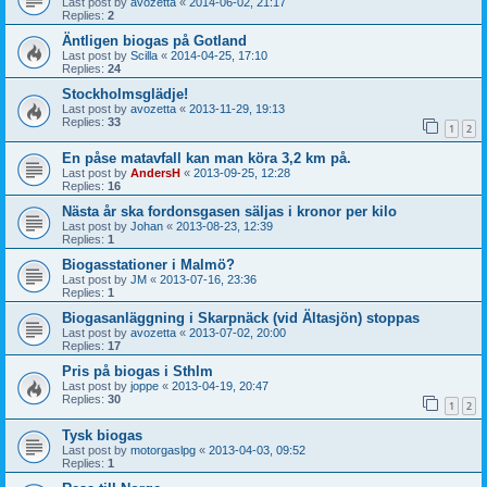
Last post by
avozetta
«
2014-06-02, 21:17
Replies:
2
Äntligen biogas på Gotland
Last post by
Scilla
«
2014-04-25, 17:10
Replies:
24
Stockholmsglädje!
Last post by
avozetta
«
2013-11-29, 19:13
Replies:
33
1
2
En påse matavfall kan man köra 3,2 km på.
Last post by
AndersH
«
2013-09-25, 12:28
Replies:
16
Nästa år ska fordonsgasen säljas i kronor per kilo
Last post by
Johan
«
2013-08-23, 12:39
Replies:
1
Biogasstationer i Malmö?
Last post by
JM
«
2013-07-16, 23:36
Replies:
1
Biogasanläggning i Skarpnäck (vid Ältasjön) stoppas
Last post by
avozetta
«
2013-07-02, 20:00
Replies:
17
Pris på biogas i Sthlm
Last post by
joppe
«
2013-04-19, 20:47
Replies:
30
1
2
Tysk biogas
Last post by
motorgaslpg
«
2013-04-03, 09:52
Replies:
1