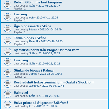
Debatt: Glöm inte bort biogasen
Last post by
Stålis
«
2012-05-28, 21:37
Replies:
2
Fracking
Last post by
osh
«
2012-04-11, 22:25
Replies:
2
Äga biogasmack i Skåne
Last post by
Håkan
«
2012-04-04, 08:49
Replies:
1
Tanka biogas i Skåne
Last post by
Peter F
«
2012-03-26, 08:43
Replies:
2
Ny statistikportal från Biogas Öst med karta
Last post by
Stålis
«
2012-03-22, 22:22
Finspång
Last post by
Stålis
«
2012-03-22, 22:21
Stinkande biogas i Kalmar
Last post by
Jompa
«
2012-02-25, 17:43
Replies:
2
Kostnadsfritt frukostseminarium - Gasbil i Stockholm
Last post by
avozetta
«
2012-02-04, 10:43
Halmstad
Last post by
Stålis
«
2012-01-25, 20:52
Halva priset på Stigcenter 7,6kr/nm3
Last post by
taz
«
2012-01-25, 10:14