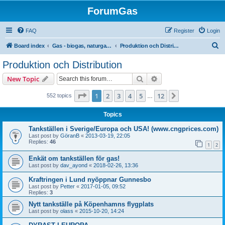
ForumGas
FAQ
Register
Login
S
Board index
Gas - biogas, naturgas, hytan och vätgas
Produktion och Distribution
e
Produktion och Distribution
a
Search
Advanced search
New Topic
r
c
Page
1
of
12
1
2
3
4
5
12
Next
552 topics
…
h
Topics
Tankställen i Sverige/Europa och USA! (www.cngprices.com)
Last post by
GöranB
«
2013-03-19, 22:05
Replies:
46
1
2
Enkät om tankställen för gas!
Last post by
dav_ayond
«
2018-02-26, 13:36
Kraftringen i Lund nyöppnar Gunnesbo
Last post by
Petter
«
2017-01-05, 09:52
Replies:
3
Nytt tankställe på Köpenhamns flygplats
Last post by
olass
«
2015-10-20, 14:24