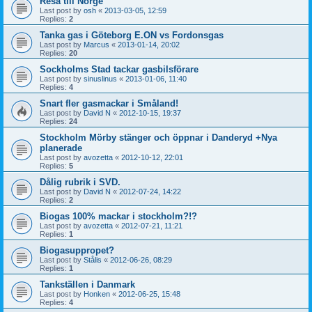
Resa till Norge
Last post by
osh
«
2013-03-05, 12:59
Replies:
2
Tanka gas i Göteborg E.ON vs Fordonsgas
Last post by
Marcus
«
2013-01-14, 20:02
Replies:
20
Sockholms Stad tackar gasbilsförare
Last post by
sinuslinus
«
2013-01-06, 11:40
Replies:
4
Snart fler gasmackar i Småland!
Last post by
David N
«
2012-10-15, 19:37
Replies:
24
Stockholm Mörby stänger och öppnar i Danderyd +Nya
planerade
Last post by
avozetta
«
2012-10-12, 22:01
Replies:
5
Dålig rubrik i SVD.
Last post by
David N
«
2012-07-24, 14:22
Replies:
2
Biogas 100% mackar i stockholm?!?
Last post by
avozetta
«
2012-07-21, 11:21
Replies:
1
Biogasuppropet?
Last post by
Stålis
«
2012-06-26, 08:29
Replies:
1
Tankställen i Danmark
Last post by
Honken
«
2012-06-25, 15:48
Replies:
4