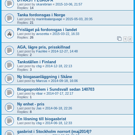
DYRAST I EUROPA
Last post by
skarebrian
«
2015-10-06, 21:57
Replies:
14
Tanka fordonsgas i Norge
Last post by
marimbalanguage
«
2015-05-03, 20:35
Replies:
21
Prisläget på fordonsgas i landet
Last post by
avozetta
«
2015-03-22, 16:33
Replies:
26
1
2
AGA, lägre pris, prisskillnad
Last post by
FauVee
«
2014-12-27, 14:48
Replies:
2
Tankställen i Finland
Last post by
cbg
«
2014-12-18, 22:13
Replies:
3
Ny biogasanläggning i Skåne
Last post by
Marcus
«
2014-09-18, 16:06
Biogasproblem i Sundsvall sedan 140703
Last post by
ribar
«
2014-07-17, 22:17
Replies:
1
Ny enhet - pris
Last post by
Jas
«
2014-06-18, 22:26
Replies:
8
En lösning till biogasbrist
Last post by
cbg
«
2014-06-18, 12:33
gasbrist i Stockholm norrort (maj2014)?