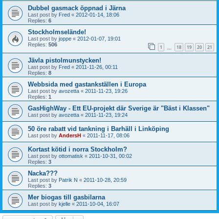
Dubbel gasmack öppnad i Järna
Last post by
Fred
«
2012-01-14, 18:06
Replies:
6
Stockholmselände!
Last post by
joppe
«
2012-01-07, 19:01
Replies:
506
1
18
19
20
21
…
Jävla pistolmunstycken!
Last post by
Fred
«
2011-11-26, 00:11
Replies:
8
Webbsida med gastankställen i Europa
Last post by
avozetta
«
2011-11-23, 19:26
Replies:
1
GasHighWay - Ett EU-projekt där Sverige är "Bäst i Klassen"
Last post by
avozetta
«
2011-11-23, 19:24
50 öre rabatt vid tankning i Barhäll i Linköping
Last post by
AndersH
«
2011-11-17, 08:06
Kortast kötid i norra Stockholm?
Last post by
ottomatisk
«
2011-10-31, 00:02
Replies:
3
Nacka???
Last post by
Patrik N
«
2011-10-28, 20:59
Replies:
3
Mer biogas till gasbilarna
Last post by
kjelle
«
2011-10-04, 16:07