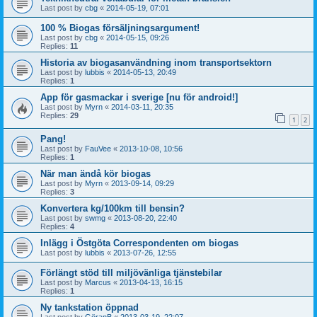
Last post by
cbg
«
2014-05-19, 07:01
100 % Biogas försäljningsargument!
Last post by
cbg
«
2014-05-15, 09:26
Replies:
11
Historia av biogasanvändning inom transportsektorn
Last post by
lubbis
«
2014-05-13, 20:49
Replies:
1
App för gasmackar i sverige [nu för android!]
Last post by
Myrn
«
2014-03-11, 20:35
Replies:
29
1
2
Pang!
Last post by
FauVee
«
2013-10-08, 10:56
Replies:
1
När man ändå kör biogas
Last post by
Myrn
«
2013-09-14, 09:29
Replies:
3
Konvertera kg/100km till bensin?
Last post by
swmg
«
2013-08-20, 22:40
Replies:
4
Inlägg i Östgöta Correspondenten om biogas
Last post by
lubbis
«
2013-07-26, 12:55
Förlängt stöd till miljövänliga tjänstebilar
Last post by
Marcus
«
2013-04-13, 16:15
Replies:
1
Ny tankstation öppnad
Last post by
GöranB
«
2013-03-19, 22:07