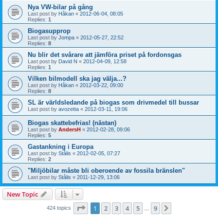
Nya VW-bilar på gång
Last post by
Håkan
«
2012-06-04, 08:05
Replies:
1
Biogasupprop
Last post by
Jompa
«
2012-05-27, 22:52
Replies:
8
Nu blir det svårare att jämföra priset på fordonsgas
Last post by
David N
«
2012-04-09, 12:58
Replies:
1
Vilken bilmodell ska jag välja...?
Last post by
Håkan
«
2012-03-22, 09:00
Replies:
8
SL är världsledande på biogas som drivmedel till bussar
Last post by
avozetta
«
2012-03-11, 19:06
Biogas skattebefrias! (nästan)
Last post by
AndersH
«
2012-02-28, 09:06
Replies:
5
Gastankning i Europa
Last post by
Stålis
«
2012-02-05, 07:27
Replies:
2
"Miljöbilar måste bli oberoende av fossila bränslen"
Last post by
Stålis
«
2011-12-29, 13:06
New Topic
Page
1
of
9
1
2
3
4
5
9
Next
424 topics
…