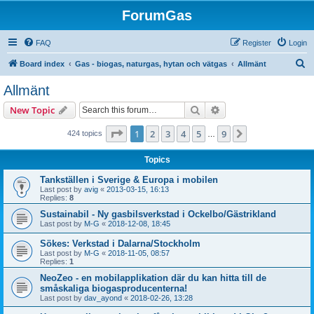
ForumGas
FAQ
Register
Login
S
Board index
Gas - biogas, naturgas, hytan och vätgas
Allmänt
e
Allmänt
a
Search
Advanced search
New Topic
r
c
Page
1
of
9
1
2
3
4
5
9
Next
424 topics
…
h
Topics
Tankställen i Sverige & Europa i mobilen
Last post by
avig
«
2013-03-15, 16:13
Replies:
8
Sustainabil - Ny gasbilsverkstad i Ockelbo/Gästrikland
Last post by
M-G
«
2018-12-08, 18:45
Sökes: Verkstad i Dalarna/Stockholm
Last post by
M-G
«
2018-11-05, 08:57
Replies:
1
NeoZeo - en mobilapplikation där du kan hitta till de
småskaliga biogasproducenterna!
Last post by
dav_ayond
«
2018-02-26, 13:28