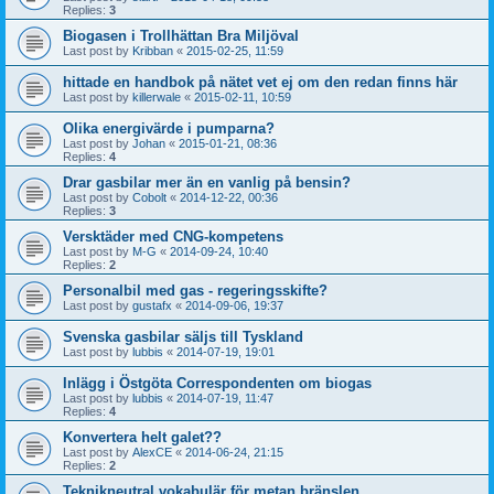
Replies:
3
Biogasen i Trollhättan Bra Miljöval
Last post by
Kribban
«
2015-02-25, 11:59
hittade en handbok på nätet vet ej om den redan finns här
Last post by
killerwale
«
2015-02-11, 10:59
Olika energivärde i pumparna?
Last post by
Johan
«
2015-01-21, 08:36
Replies:
4
Drar gasbilar mer än en vanlig på bensin?
Last post by
Cobolt
«
2014-12-22, 00:36
Replies:
3
Versktäder med CNG-kompetens
Last post by
M-G
«
2014-09-24, 10:40
Replies:
2
Personalbil med gas - regeringsskifte?
Last post by
gustafx
«
2014-09-06, 19:37
Svenska gasbilar säljs till Tyskland
Last post by
lubbis
«
2014-07-19, 19:01
Inlägg i Östgöta Correspondenten om biogas
Last post by
lubbis
«
2014-07-19, 11:47
Replies:
4
Konvertera helt galet??
Last post by
AlexCE
«
2014-06-24, 21:15
Replies:
2
Teknikneutral vokabulär för metan bränslen