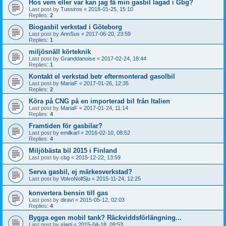
Hos vem eller var kan jag få min gasbil lagad i Gbg?
Last post by
Tussiros
«
2018-01-25, 15:10
Replies:
2
Biogasbil verkstad i Göteborg
Last post by
AnnSus
«
2017-06-20, 23:59
Replies:
1
miljösnäll körteknik
Last post by
Granddanoise
«
2017-02-24, 18:44
Replies:
1
Kontakt el verkstad betr eftermonterad gasolbil
Last post by
MariaF
«
2017-01-26, 12:35
Replies:
2
Köra på CNG på en importerad bil från Italien
Last post by
MariaF
«
2017-01-24, 11:14
Replies:
4
Framtiden för gasbilar?
Last post by
emilkarl
«
2016-02-10, 08:52
Replies:
4
Miljöbästa bil 2015 i Finland
Last post by
cbg
«
2015-12-22, 13:59
Serva gasbil, ej märkesverkstad?
Last post by
VolvoNollSju
«
2015-11-24, 12:25
konvertera bensin till gas
Last post by
diravi
«
2015-05-12, 02:03
Replies:
4
Bygga egen mobil tank? Räckviddsförlängning...
Last post by
slarti
«
2015-04-18, 09:53