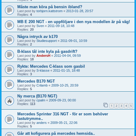
Måste man köra på bensin ibland?
Last post by
torbjorn.kattstrom
«
2013-01-28, 20:57
Replies:
4
MB E 200 NGT - en uppföljare i den nya modellen är på väg!
Last post by
Sven
«
2011-09-18, 10:48
Replies:
20
Några intryck av b170
Last post by
Studiesupport
«
2011-09-01, 10:59
Replies:
2
B-klass tål inte kyla på gasdrift?
Last post by
AndersH
«
2011-04-04, 09:59
Replies:
18
Rykte: Mercedes C-klass som gasbil
Last post by
S-klasse
«
2011-01-15, 18:48
Replies:
3
Mercedes B170 NGT
Last post by
Crilamb
«
2009-10-25, 20:59
Replies:
5
Ny merca (B170 NGT)
Last post by
cpalm
«
2009-09-23, 00:00
Replies:
113
1
2
3
4
5
Mercedes Sprinter 316 NGT - för er som behöver
lastutrymme..
Last post by
anders
«
2009-05-21, 22:06
Replies:
5
Går att kofigurera på mercedes hemsida..