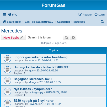
ForumGas
FAQ
Register
Login
S
Board index
Gas - biogas, naturgas, hytan och vätgas
Gasfordon
Mercedes
e
Mercedes
a
Search
Advanced search
New Topic
r
16 topics • Page
1
of
1
c
Topics
h
Frigöra gastankarna inför besiktning
Last post by
larfor
«
2018-09-16, 11:52
Hur mycket får du i tanken? B180 NGT
Last post by
Iggy
«
2016-04-29, 08:50
Replies:
5
Begagnad Mercedes-Taxi?
Last post by
Mange
«
2015-03-20, 18:35
Nya B-klass - synpunkter?
Last post by
motorgaslpg
«
2013-02-27, 20:09
Replies:
1
B180 ngt går på 3 cylindrar
Last post by
Psycho
«
2013-01-30, 11:34
Replies:
4