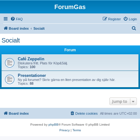
ForumGas
FAQ
Register
Login
S
Board index
Socialt
e
Socialt
a
Forum
r
c
Café Zeppelin
Diskutera fritt. Plats för Köp&Sälj.
h
Topics:
100
Presentationer
Ny på forumet? Skriv gärna en liten presentation av dig själv här.
Topics:
88
Jump to
Board index
Delete cookies
All times are
UTC+02:00
Powered by
phpBB
® Forum Software © phpBB Limited
Privacy
|
Terms