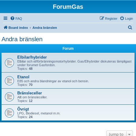
ForumGas
FAQ
Register
Login
S
Board index
Andra bränslen
e
Andra bränslen
a
Forum
r
c
Elbilar/hybrider
Elbilar och el/förbränningsmotorhybrider. Gas/Elhybrider diskuteras lämpligast
h
under forumet Gasfordon.
Topics:
48
Etanol
E85 och andra blandningar av etanol och bensin.
Topics:
70
Bränsleceller
Allt om bränsleceller.
Topics:
12
Övrigt
LPG, Biodiesel, metanol m.m.
Topics:
24
Jump to