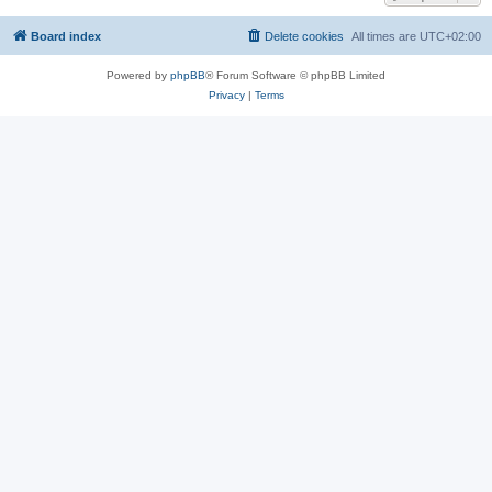
Board index
Delete cookies
All times are
UTC+02:00
Powered by
phpBB
® Forum Software © phpBB Limited
Privacy
|
Terms