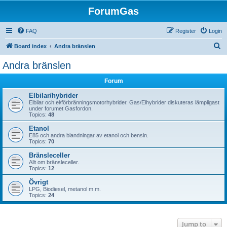
ForumGas
FAQ
Register
Login
S
Board index
Andra bränslen
e
Andra bränslen
a
Forum
r
c
Elbilar/hybrider
Elbilar och el/förbränningsmotorhybrider. Gas/Elhybrider diskuteras lämpligast
h
under forumet Gasfordon.
Topics:
48
Etanol
E85 och andra blandningar av etanol och bensin.
Topics:
70
Bränsleceller
Allt om bränsleceller.
Topics:
12
Övrigt
LPG, Biodiesel, metanol m.m.
Topics:
24
Jump to