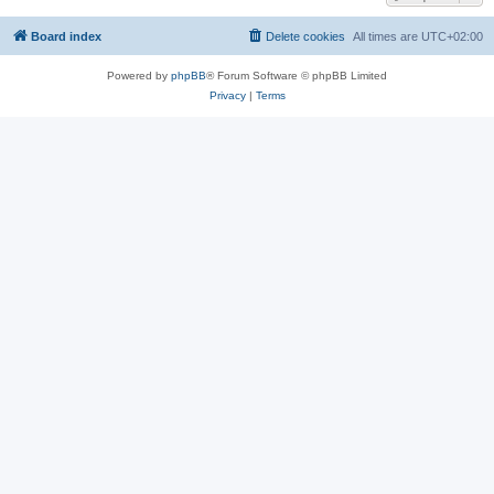
Board index
Delete cookies
All times are
UTC+02:00
Powered by
phpBB
® Forum Software © phpBB Limited
Privacy
|
Terms