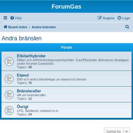
ForumGas
FAQ
Register
Login
S
Board index
Andra bränslen
e
Andra bränslen
a
Forum
r
c
Elbilar/hybrider
Elbilar och el/förbränningsmotorhybrider. Gas/Elhybrider diskuteras lämpligast
h
under forumet Gasfordon.
Topics:
48
Etanol
E85 och andra blandningar av etanol och bensin.
Topics:
70
Bränsleceller
Allt om bränsleceller.
Topics:
12
Övrigt
LPG, Biodiesel, metanol m.m.
Topics:
24
Jump to