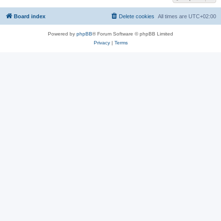
Board index
Delete cookies
All times are
UTC+02:00
Powered by
phpBB
® Forum Software © phpBB Limited
Privacy
|
Terms