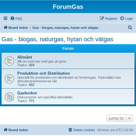
ForumGas
FAQ
Register
Login
S
Board index
Gas - biogas, naturgas, hytan och vätgas
e
Gas - biogas, naturgas, hytan och vätgas
a
Forum
r
c
Allmänt
Allt om som har med gas att göra.
h
Topics:
424
Produktion och Distribution
Speciellt för produktion och distribution av fordonsgas. Tankställen kan
diskuteras/annonseras här.
Topics:
552
Gasfordon
Diskussioner om specifika bilmodeller.
Topics:
771
Jump to
Board index
Delete cookies
All times are
UTC+02:00