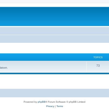
TOPICS
T
73
latsen.
o
p
i
c
s
Powered by
phpBB
® Forum Software © phpBB Limited
Privacy
|
Terms