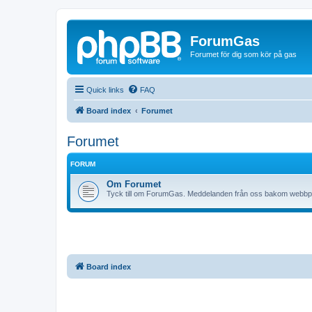
ForumGas
Forumet för dig som kör på gas
Quick links
FAQ
Board index
Forumet
Forumet
FORUM
Om Forumet
Tyck till om ForumGas. Meddelanden från oss bakom webbp
Board index