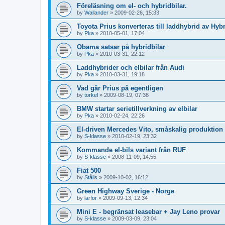
Föreläsning om el- och hybridbilar.
by
Wallander
»
2009-02-26, 15:33
Toyota Prius konverteras till laddhybrid av Hyb
by
Pka
»
2010-05-01, 17:04
Obama satsar på hybridbilar
by
Pka
»
2010-03-31, 22:12
Laddhybrider och elbilar från Audi
by
Pka
»
2010-03-31, 19:18
Vad går Prius på egentligen
by
torkel
»
2009-08-19, 07:38
BMW startar serietillverkning av elbilar
by
Pka
»
2010-02-24, 22:26
El-driven Mercedes Vito, småskalig produktion
by
S-klasse
»
2010-02-19, 23:32
Kommande el-bils variant från RUF
by
S-klasse
»
2008-11-09, 14:55
Fiat 500
by
Stålis
»
2009-10-02, 16:12
Green Highway Sverige - Norge
by
larfor
»
2009-09-13, 12:34
Mini E - begränsat leasebar + Jay Leno provar
by
S-klasse
»
2009-03-09, 23:04