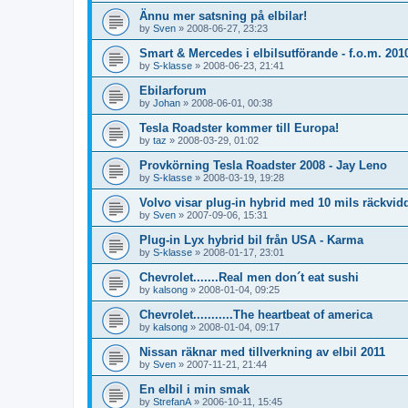
Ännu mer satsning på elbilar!
by
Sven
»
2008-06-27, 23:23
Smart & Mercedes i elbilsutförande - f.o.m. 201
by
S-klasse
»
2008-06-23, 21:41
Ebilarforum
by
Johan
»
2008-06-01, 00:38
Tesla Roadster kommer till Europa!
by
taz
»
2008-03-29, 01:02
Provkörning Tesla Roadster 2008 - Jay Leno
by
S-klasse
»
2008-03-19, 19:28
Volvo visar plug-in hybrid med 10 mils räckvid
by
Sven
»
2007-09-06, 15:31
Plug-in Lyx hybrid bil från USA - Karma
by
S-klasse
»
2008-01-17, 23:01
Chevrolet.......Real men don´t eat sushi
by
kalsong
»
2008-01-04, 09:25
Chevrolet...........The heartbeat of america
by
kalsong
»
2008-01-04, 09:17
Nissan räknar med tillverkning av elbil 2011
by
Sven
»
2007-11-21, 21:44
En elbil i min smak
by
StrefanA
»
2006-10-11, 15:45