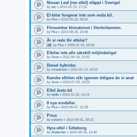
Nissan Leaf (ren elbil) släppt i Sverige!
by
taz
»
2012-02-22, 17:15
El-bilar fungerar inte som enda bil.
by
Pka
»
2010-06-20, 08:02
Försumbar klimatvinst i Storbritannien.
by
Pka
»
2010-08-25, 20:06
Är vi redo för elbilar?
by
Pka
»
2009-01-03, 00:56
Elbilar inte alls särskilt miljövänliga!
by
Sven
»
2011-04-19, 22:02
Diesel hybrider.
by
mrowkoob
»
2011-01-13, 19:53
Kanske elbilen slår igenom tidigare än vi anat
by
Sven
»
2010-07-03, 10:22
Elbil årets bil
by
kjelle
»
2010-11-30, 14:24
8 nya modeller.
by
Pka
»
2010-05-07, 22:39
Prius
by
sotaren
»
2010-06-01, 08:22
Hyra elbil i Göteborg.
by
Wallander
»
2010-05-25, 12:40