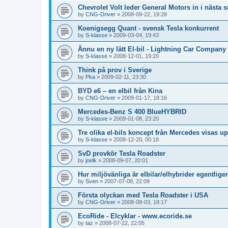
Chevrolet Volt leder General Motors in i nästa s
by
CNG-Driver
»
2008-09-22, 19:28
Koenigsegg Quant - svensk Tesla konkurrent
by
S-klasse
»
2009-03-04, 19:43
Ännu en ny lätt El-bil - Lightning Car Company
by
S-klasse
»
2008-12-01, 19:20
Think på prov i Sverige
by
Pka
»
2009-02-11, 23:30
BYD e6 – en elbil från Kina
by
CNG-Driver
»
2009-01-17, 18:16
Mercedes-Benz S 400 BlueHYBRID
by
S-klasse
»
2009-01-08, 23:20
Tre olika el-bils koncept från Mercedes visas up
by
S-klasse
»
2008-12-20, 00:18
SvD provkör Tesla Roadster
by
joelk
»
2008-09-07, 20:01
Hur miljövänliga är elbilar/elhybrider egentlige
by
Sven
»
2007-07-08, 22:09
Första olyckan med Tesla Roadster i USA
by
CNG-Driver
»
2008-08-03, 18:17
EcoRide - Elcyklar - www.ecoride.se
by
taz
»
2008-07-22, 22:05