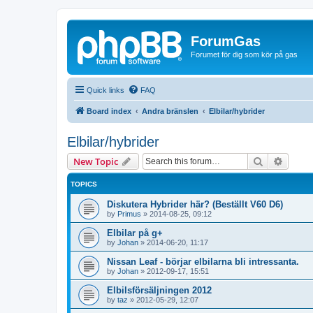
ForumGas
Forumet för dig som kör på gas
Quick links
FAQ
Board index
Andra bränslen
Elbilar/hybrider
Elbilar/hybrider
Search
Advanc
New Topic
TOPICS
Diskutera Hybrider här? (Beställt V60 D6)
by
Primus
»
2014-08-25, 09:12
Elbilar på g+
by
Johan
»
2014-06-20, 11:17
Nissan Leaf - börjar elbilarna bli intressanta.
by
Johan
»
2012-09-17, 15:51
Elbilsförsäljningen 2012
by
taz
»
2012-05-29, 12:07