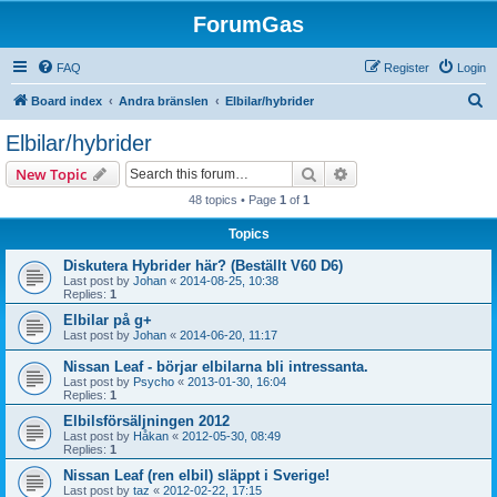
ForumGas
FAQ
Register
Login
S
Board index
Andra bränslen
Elbilar/hybrider
e
Elbilar/hybrider
a
Search
Advanced search
New Topic
r
48 topics • Page
1
of
1
c
Topics
h
Diskutera Hybrider här? (Beställt V60 D6)
Last post by
Johan
«
2014-08-25, 10:38
Replies:
1
Elbilar på g+
Last post by
Johan
«
2014-06-20, 11:17
Nissan Leaf - börjar elbilarna bli intressanta.
Last post by
Psycho
«
2013-01-30, 16:04
Replies:
1
Elbilsförsäljningen 2012
Last post by
Håkan
«
2012-05-30, 08:49
Replies:
1
Nissan Leaf (ren elbil) släppt i Sverige!
Last post by
taz
«
2012-02-22, 17:15