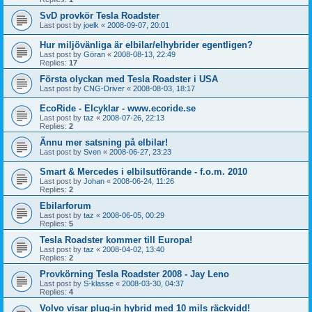
SvD provkör Tesla Roadster
Last post by
joelk
«
2008-09-07, 20:01
Hur miljövänliga är elbilar/elhybrider egentligen?
Last post by
Göran
«
2008-08-13, 22:49
Replies:
17
Första olyckan med Tesla Roadster i USA
Last post by
CNG-Driver
«
2008-08-03, 18:17
EcoRide - Elcyklar - www.ecoride.se
Last post by
taz
«
2008-07-26, 22:13
Replies:
2
Ännu mer satsning på elbilar!
Last post by
Sven
«
2008-06-27, 23:23
Smart & Mercedes i elbilsutförande - f.o.m. 2010
Last post by
Johan
«
2008-06-24, 11:26
Replies:
2
Ebilarforum
Last post by
taz
«
2008-06-05, 00:29
Replies:
5
Tesla Roadster kommer till Europa!
Last post by
taz
«
2008-04-02, 13:40
Replies:
2
Provkörning Tesla Roadster 2008 - Jay Leno
Last post by
S-klasse
«
2008-03-30, 04:37
Replies:
4
Volvo visar plug-in hybrid med 10 mils räckvidd!