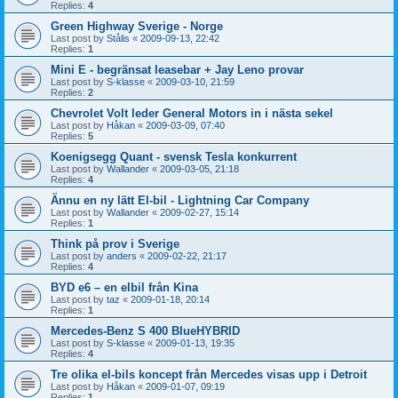
Replies:
4
Green Highway Sverige - Norge
Last post by
Stålis
«
2009-09-13, 22:42
Replies:
1
Mini E - begränsat leasebar + Jay Leno provar
Last post by
S-klasse
«
2009-03-10, 21:59
Replies:
2
Chevrolet Volt leder General Motors in i nästa sekel
Last post by
Håkan
«
2009-03-09, 07:40
Replies:
5
Koenigsegg Quant - svensk Tesla konkurrent
Last post by
Wallander
«
2009-03-05, 21:18
Replies:
4
Ännu en ny lätt El-bil - Lightning Car Company
Last post by
Wallander
«
2009-02-27, 15:14
Replies:
1
Think på prov i Sverige
Last post by
anders
«
2009-02-22, 21:17
Replies:
4
BYD e6 – en elbil från Kina
Last post by
taz
«
2009-01-18, 20:14
Replies:
1
Mercedes-Benz S 400 BlueHYBRID
Last post by
S-klasse
«
2009-01-13, 19:35
Replies:
4
Tre olika el-bils koncept från Mercedes visas upp i Detroit
Last post by
Håkan
«
2009-01-07, 09:19
Replies:
1