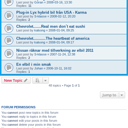
Last post by
Göran
«
2008-03-16, 13:30
Replies:
11
Plug-in Lyx hybrid bil från USA - Karma
Last post by
S-klasse
«
2008-02-12, 20:20
Replies:
2
Chevrolet.......Real men don´t eat sushi
Last post by
kalsong
«
2008-01-04, 09:25
Chevrolet...........The heartbeat of america
Last post by
kalsong
«
2008-01-04, 09:17
Nissan räknar med tillverkning av elbil 2011
Last post by
S-klasse
«
2007-11-24, 12:38
Replies:
2
En elbil i min smak
Last post by
Johan
«
2006-10-11, 16:02
Replies:
1
New Topic
48 topics • Page
1
of
1
Jump to
FORUM PERMISSIONS
You
cannot
post new topics in this forum
You
cannot
reply to topics in this forum
You
cannot
edit your posts in this forum
You
cannot
delete your posts in this forum