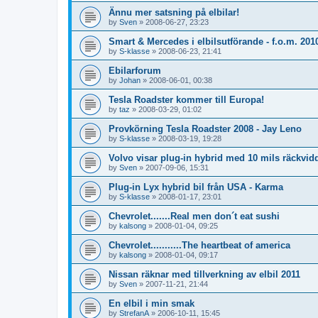
Ännu mer satsning på elbilar!
by
Sven
»
2008-06-27, 23:23
Smart & Mercedes i elbilsutförande - f.o.m. 201
by
S-klasse
»
2008-06-23, 21:41
Ebilarforum
by
Johan
»
2008-06-01, 00:38
Tesla Roadster kommer till Europa!
by
taz
»
2008-03-29, 01:02
Provkörning Tesla Roadster 2008 - Jay Leno
by
S-klasse
»
2008-03-19, 19:28
Volvo visar plug-in hybrid med 10 mils räckvid
by
Sven
»
2007-09-06, 15:31
Plug-in Lyx hybrid bil från USA - Karma
by
S-klasse
»
2008-01-17, 23:01
Chevrolet.......Real men don´t eat sushi
by
kalsong
»
2008-01-04, 09:25
Chevrolet...........The heartbeat of america
by
kalsong
»
2008-01-04, 09:17
Nissan räknar med tillverkning av elbil 2011
by
Sven
»
2007-11-21, 21:44
En elbil i min smak
by
StrefanA
»
2006-10-11, 15:45