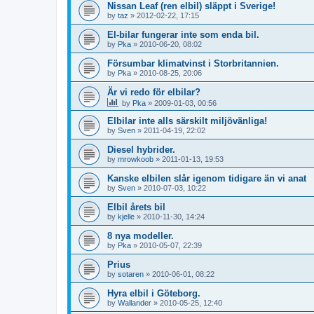
Nissan Leaf (ren elbil) släppt i Sverige!
by
taz
»
2012-02-22, 17:15
El-bilar fungerar inte som enda bil.
by
Pka
»
2010-06-20, 08:02
Försumbar klimatvinst i Storbritannien.
by
Pka
»
2010-08-25, 20:06
Är vi redo för elbilar?
by
Pka
»
2009-01-03, 00:56
Elbilar inte alls särskilt miljövänliga!
by
Sven
»
2011-04-19, 22:02
Diesel hybrider.
by
mrowkoob
»
2011-01-13, 19:53
Kanske elbilen slår igenom tidigare än vi anat
by
Sven
»
2010-07-03, 10:22
Elbil årets bil
by
kjelle
»
2010-11-30, 14:24
8 nya modeller.
by
Pka
»
2010-05-07, 22:39
Prius
by
sotaren
»
2010-06-01, 08:22
Hyra elbil i Göteborg.
by
Wallander
»
2010-05-25, 12:40