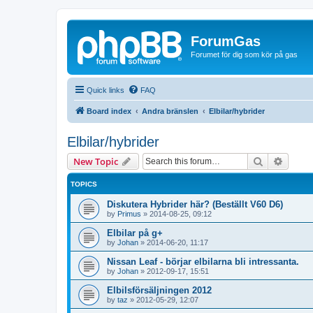
ForumGas
Forumet för dig som kör på gas
Quick links
FAQ
Board index
Andra bränslen
Elbilar/hybrider
Elbilar/hybrider
Search
Advanc
New Topic
TOPICS
Diskutera Hybrider här? (Beställt V60 D6)
by
Primus
»
2014-08-25, 09:12
Elbilar på g+
by
Johan
»
2014-06-20, 11:17
Nissan Leaf - börjar elbilarna bli intressanta.
by
Johan
»
2012-09-17, 15:51
Elbilsförsäljningen 2012
by
taz
»
2012-05-29, 12:07