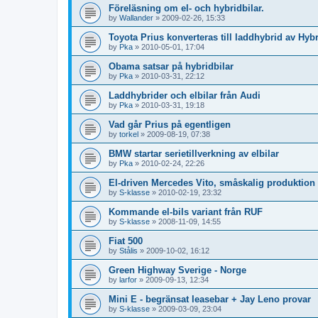
Föreläsning om el- och hybridbilar.
by
Wallander
»
2009-02-26, 15:33
Toyota Prius konverteras till laddhybrid av Hyb
by
Pka
»
2010-05-01, 17:04
Obama satsar på hybridbilar
by
Pka
»
2010-03-31, 22:12
Laddhybrider och elbilar från Audi
by
Pka
»
2010-03-31, 19:18
Vad går Prius på egentligen
by
torkel
»
2009-08-19, 07:38
BMW startar serietillverkning av elbilar
by
Pka
»
2010-02-24, 22:26
El-driven Mercedes Vito, småskalig produktion
by
S-klasse
»
2010-02-19, 23:32
Kommande el-bils variant från RUF
by
S-klasse
»
2008-11-09, 14:55
Fiat 500
by
Stålis
»
2009-10-02, 16:12
Green Highway Sverige - Norge
by
larfor
»
2009-09-13, 12:34
Mini E - begränsat leasebar + Jay Leno provar
by
S-klasse
»
2009-03-09, 23:04