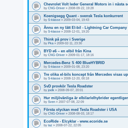
Chevrolet Volt leder General Motors in i nästa s
by
CNG-Driver
»
2008-09-22, 19:28
Koenigsegg Quant - svensk Tesla konkurrent
by
S-klasse
»
2009-03-04, 19:43
Ännu en ny lätt El-bil - Lightning Car Company
by
S-klasse
»
2008-12-01, 19:20
Think på prov i Sverige
by
Pka
»
2009-02-11, 23:30
BYD e6 – en elbil från Kina
by
CNG-Driver
»
2009-01-17, 18:16
Mercedes-Benz S 400 BlueHYBRID
by
S-klasse
»
2009-01-08, 23:20
Tre olika el-bils koncept från Mercedes visas up
by
S-klasse
»
2008-12-20, 00:18
SvD provkör Tesla Roadster
by
joelk
»
2008-09-07, 20:01
Hur miljövänliga är elbilar/elhybrider egentlige
by
Sven
»
2007-07-08, 22:09
Första olyckan med Tesla Roadster i USA
by
CNG-Driver
»
2008-08-03, 18:17
EcoRide - Elcyklar - www.ecoride.se
by
taz
»
2008-07-22, 22:05