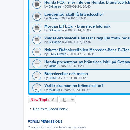
Honda FCX - mer info om Hondas bränslecellsb
by
S-klasse
»
2008-01-20, 14:43
Londontaxi skall få bränsleceller
by
Göran
»
2008-06-14, 19:11
Morgan LIFECar - bränslecellsförsök
by
S-klasse
»
2008-06-14, 16:06
Vätgas-bränslecells bussar i reguljär trafik red
by
S-klasse
»
2008-05-07, 00:34
Nyheter Bränslecellbilen Mercedes-Benz B-Clas
by
CNG-Driver
»
2007-12-17, 16:49
Honda presenterar ny bränslecellsbil på Gotlan
by
larfor
»
2007-06-16, 16:32
Bränsleceller och metan
by
Johan
»
2007-11-19, 14:53
Varför ska man ha bränselceller?
by
Mackan
»
2005-09-23, 15:04
New Topic
Return to Board Index
FORUM PERMISSIONS
You
cannot
post new topics in this forum