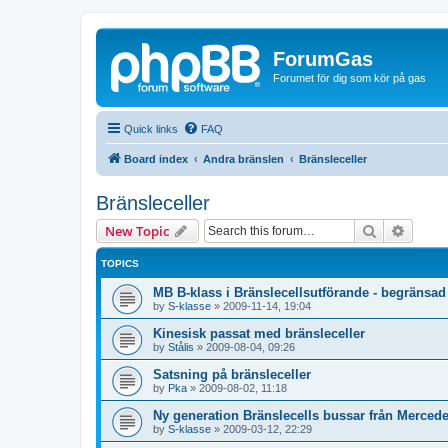
ForumGas
Forumet för dig som kör på gas
Quick links
FAQ
Board index
Andra bränslen
Bränsleceller
Bränsleceller
Search
Advanc
New Topic
TOPICS
MB B-klass i Bränslecellsutförande - begränsad
by
S-klasse
»
2009-11-14, 19:04
Kinesisk passat med bränsleceller
by
Stålis
»
2009-08-04, 09:26
Satsning på bränsleceller
by
Pka
»
2009-08-02, 11:18
Ny generation Bränslecells bussar från Merced
by
S-klasse
»
2009-03-12, 22:29