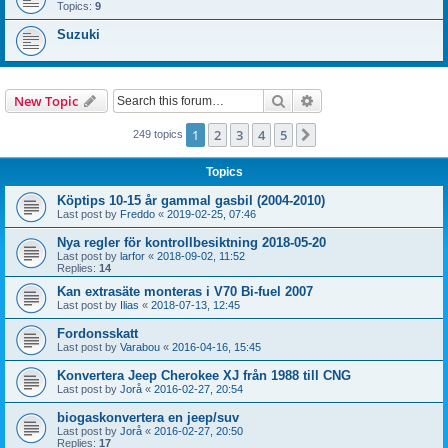
Topics:
9
Suzuki
Search
Advanced search
New Topic
1
2
3
4
5
Next
249 topics
Topics
Köptips 10-15 år gammal gasbil (2004-2010)
Last post by
Freddo
«
2019-02-25, 07:46
Nya regler för kontrollbesiktning 2018-05-20
Last post by
larfor
«
2018-09-02, 11:52
Replies:
14
Kan extrasäte monteras i V70 Bi-fuel 2007
Last post by
Ilias
«
2018-07-13, 12:45
Fordonsskatt
Last post by
Varabou
«
2016-04-16, 15:45
Konvertera Jeep Cherokee XJ från 1988 till CNG
Last post by
Jorå
«
2016-02-27, 20:54
biogaskonvertera en jeep/suv
Last post by
Jorå
«
2016-02-27, 20:50
Replies:
17