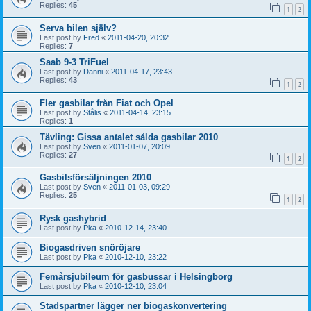
Replies:
45
1
2
Serva bilen själv?
Last post by
Fred
«
2011-04-20, 20:32
Replies:
7
Saab 9-3 TriFuel
Last post by
Danni
«
2011-04-17, 23:43
Replies:
43
1
2
Fler gasbilar från Fiat och Opel
Last post by
Stålis
«
2011-04-14, 23:15
Replies:
1
Tävling: Gissa antalet sålda gasbilar 2010
Last post by
Sven
«
2011-01-07, 20:09
Replies:
27
1
2
Gasbilsförsäljningen 2010
Last post by
Sven
«
2011-01-03, 09:29
Replies:
25
1
2
Rysk gashybrid
Last post by
Pka
«
2010-12-14, 23:40
Biogasdriven snöröjare
Last post by
Pka
«
2010-12-10, 23:22
Femårsjubileum för gasbussar i Helsingborg
Last post by
Pka
«
2010-12-10, 23:04
Stadspartner lägger ner biogaskonvertering