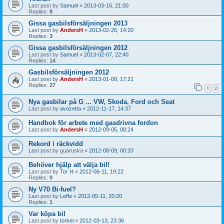
Last post by
Samuel
«
2013-03-16, 21:00
Replies:
9
Gissa gasbilsförsäljningen 2013
Last post by
AndersH
«
2013-02-26, 14:20
Replies:
3
Gissa gasbilsförsäljningen 2012
Last post by
Samuel
«
2013-02-07, 22:40
Replies:
14
Gasbilsförsäljningen 2012
Last post by
AndersH
«
2013-01-08, 17:21
Replies:
27
1
2
Nya gasbilar på G ... VW, Skoda, Ford och Seat
Last post by
avozetta
«
2012-11-17, 14:37
Handbok för arbete med gasdrivna fordon
Last post by
AndersH
«
2012-09-05, 08:24
Rekord i räckvidd
Last post by
guaruska
«
2012-08-09, 00:33
Behöver hjälp att välja bil!
Last post by
Tor H
«
2012-06-11, 19:22
Replies:
9
Ny V70 Bi-fuel?
Last post by
Leffe
«
2012-05-11, 20:20
Replies:
1
Var köpa bil
Last post by
torkel
«
2012-03-13, 23:36