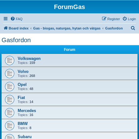
ForumGas
FAQ
Register
Login
S
Board index
Gas - biogas, naturgas, hytan och vätgas
Gasfordon
e
Gasfordon
a
Forum
r
c
Volkswagen
Topics:
159
h
Volvo
Topics:
268
Opel
Topics:
48
Fiat
Topics:
14
Mercedes
Topics:
16
BMW
Topics:
8
Subaru