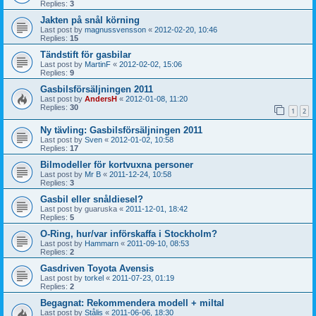
Replies:
3
Jakten på snål körning
Last post by
magnussvensson
«
2012-02-20, 10:46
Replies:
15
Tändstift för gasbilar
Last post by
MartinF
«
2012-02-02, 15:06
Replies:
9
Gasbilsförsäljningen 2011
Last post by
AndersH
«
2012-01-08, 11:20
Replies:
30
1
2
Ny tävling: Gasbilsförsäljningen 2011
Last post by
Sven
«
2012-01-02, 10:58
Replies:
17
Bilmodeller för kortvuxna personer
Last post by
Mr B
«
2011-12-24, 10:58
Replies:
3
Gasbil eller snåldiesel?
Last post by
guaruska
«
2011-12-01, 18:42
Replies:
5
O-Ring, hur/var införskaffa i Stockholm?
Last post by
Hammarn
«
2011-09-10, 08:53
Replies:
2
Gasdriven Toyota Avensis
Last post by
torkel
«
2011-07-23, 01:19
Replies:
2
Begagnat: Rekommendera modell + miltal
Last post by
Stålis
«
2011-06-06, 18:30