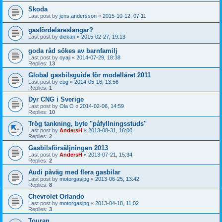
Skoda
Last post by
jens.andersson
«
2015-10-12, 07:11
gasfördelareslangar?
Last post by
dickan
«
2015-02-27, 19:13
goda råd sökes av barnfamilj
Last post by
oyaji
«
2014-07-29, 18:38
Replies:
13
Global gasbilsguide för modellåret 2011
Last post by
cbg
«
2014-05-16, 13:56
Replies:
1
Dyr CNG i Sverige
Last post by
Ola O
«
2014-02-06, 14:59
Replies:
10
Trög tankning, byte "påfyllningsstuds"
Last post by
AndersH
«
2013-08-31, 16:00
Replies:
2
Gasbilsförsäljningen 2013
Last post by
AndersH
«
2013-07-21, 15:34
Replies:
2
Audi påväg med flera gasbilar
Last post by
motorgaslpg
«
2013-06-25, 13:42
Replies:
8
Chevrolet Orlando
Last post by
motorgaslpg
«
2013-04-18, 11:02
Replies:
3
Touran