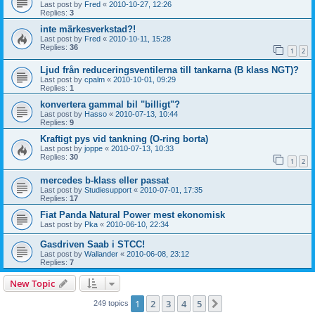
Last post by
Fred
«
2010-10-27, 12:26
Replies:
3
inte märkesverkstad?!
Last post by
Fred
«
2010-10-11, 15:28
Replies:
36
1
2
Ljud från reduceringsventilerna till tankarna (B klass NGT)?
Last post by
cpalm
«
2010-10-01, 09:29
Replies:
1
konvertera gammal bil "billigt"?
Last post by
Hasso
«
2010-07-13, 10:44
Replies:
9
Kraftigt pys vid tankning (O-ring borta)
Last post by
joppe
«
2010-07-13, 10:33
Replies:
30
1
2
mercedes b-klass eller passat
Last post by
Studiesupport
«
2010-07-01, 17:35
Replies:
17
Fiat Panda Natural Power mest ekonomisk
Last post by
Pka
«
2010-06-10, 22:34
Gasdriven Saab i STCC!
Last post by
Wallander
«
2010-06-08, 23:12
Replies:
7
New Topic
1
2
3
4
5
Next
249 topics