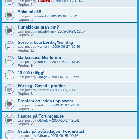
Last post by
AndersH
«
2009-09-05, 11:45
Replies:
1
Söka på åäö
Last post by
torkel
«
2009-09-02, 07:52
Replies:
3
Hur skickar man pm?
Last post by
turbofolkan
«
2009-08-29, 22:57
Replies:
2
Serverarbete Lördag/Söndag
Last post by
Humlan
«
2009-08-27, 09:36
Replies:
13
Märkesspecifika forum
Last post by
henrico
«
2009-08-22, 13:38
Replies:
9
10.000 inlägg!
Last post by
Mange
«
2009-07-31, 23:29
Förslag: Gasbil i profilen
Last post by
Danni
«
2009-05-05, 19:43
Replies:
3
Problem att ladda upp avatar
Last post by
anders
«
2009-01-07, 21:38
Replies:
5
Händer på Forumgas.se
Last post by
Oldfield
«
2008-10-14, 21:47
Replies:
2
Grattis på treårsdagen, ForumGas!
Last post by
Göran
«
2008-09-25, 00:16