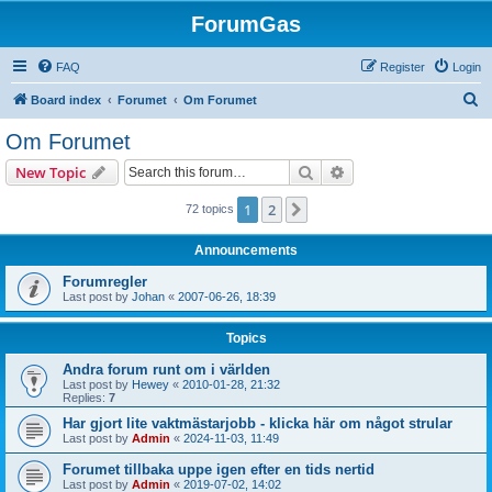
ForumGas
FAQ
Register
Login
S
Board index
Forumet
Om Forumet
e
Om Forumet
a
Search
Advanced search
New Topic
r
c
1
2
Next
72 topics
h
Announcements
Forumregler
Last post by
Johan
«
2007-06-26, 18:39
Topics
Andra forum runt om i världen
Last post by
Hewey
«
2010-01-28, 21:32
Replies:
7
Har gjort lite vaktmästarjobb - klicka här om något strular
Last post by
Admin
«
2024-11-03, 11:49
Forumet tillbaka uppe igen efter en tids nertid
Last post by
Admin
«
2019-07-02, 14:02