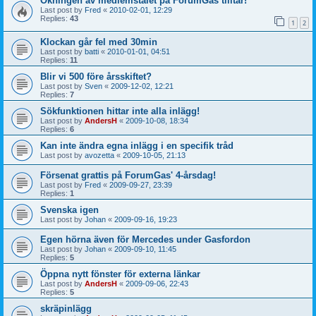
Ökningen av medlemstalet på ForumGas tilltar!
Last post by
Fred
«
2010-02-01, 12:29
Replies:
43
1
2
Klockan går fel med 30min
Last post by
batti
«
2010-01-01, 04:51
Replies:
11
Blir vi 500 före årsskiftet?
Last post by
Sven
«
2009-12-02, 12:21
Replies:
7
Sökfunktionen hittar inte alla inlägg!
Last post by
AndersH
«
2009-10-08, 18:34
Replies:
6
Kan inte ändra egna inlägg i en specifik tråd
Last post by
avozetta
«
2009-10-05, 21:13
Försenat grattis på ForumGas' 4-årsdag!
Last post by
Fred
«
2009-09-27, 23:39
Replies:
1
Svenska igen
Last post by
Johan
«
2009-09-16, 19:23
Egen hörna även för Mercedes under Gasfordon
Last post by
Johan
«
2009-09-10, 11:45
Replies:
5
Öppna nytt fönster för externa länkar
Last post by
AndersH
«
2009-09-06, 22:43
Replies:
5
skräpinlägg