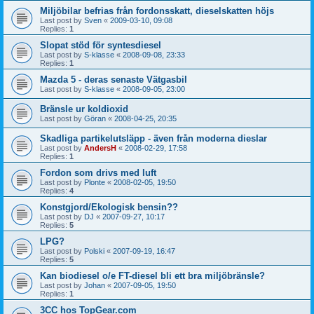
Miljöbilar befrias från fordonsskatt, dieselskatten höjs
Last post by
Sven
«
2009-03-10, 09:08
Replies:
1
Slopat stöd för syntesdiesel
Last post by
S-klasse
«
2008-09-08, 23:33
Replies:
1
Mazda 5 - deras senaste Vätgasbil
Last post by
S-klasse
«
2008-09-05, 23:00
Bränsle ur koldioxid
Last post by
Göran
«
2008-04-25, 20:35
Skadliga partikelutsläpp - även från moderna dieslar
Last post by
AndersH
«
2008-02-29, 17:58
Replies:
1
Fordon som drivs med luft
Last post by
Plonte
«
2008-02-05, 19:50
Replies:
4
Konstgjord/Ekologisk bensin??
Last post by
DJ
«
2007-09-27, 10:17
Replies:
5
LPG?
Last post by
Polski
«
2007-09-19, 16:47
Replies:
5
Kan biodiesel o/e FT-diesel bli ett bra miljöbränsle?
Last post by
Johan
«
2007-09-05, 19:50
Replies:
1
3CC hos TopGear.com