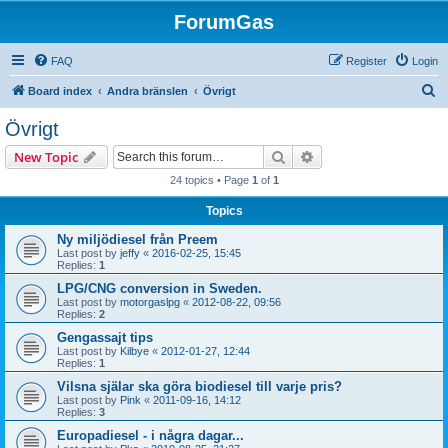
ForumGas
FAQ
Register
Login
S
Board index
Andra bränslen
Övrigt
e
Övrigt
a
Search
Advanced search
New Topic
r
24 topics • Page
1
of
1
c
Topics
h
Ny miljödiesel från Preem
Last post by
jeffy
«
2016-02-25, 15:45
Replies:
1
LPG/CNG conversion in Sweden.
Last post by
motorgaslpg
«
2012-08-22, 09:56
Replies:
2
Gengassajt tips
Last post by
Kilbye
«
2012-01-27, 12:44
Replies:
1
Vilsna själar ska göra biodiesel till varje pris?
Last post by
Pink
«
2011-09-16, 14:12
Replies:
3
Europadiesel - i några dagar...