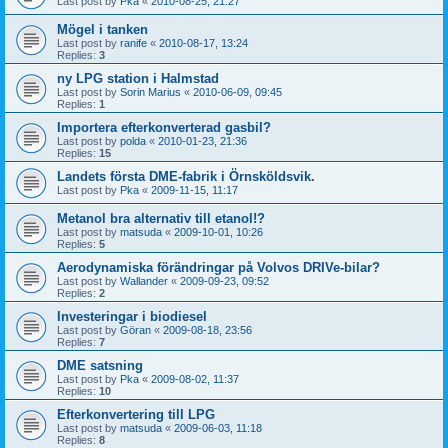
Last post by
Pka
«
2010-08-25, 21:27
Mögel i tanken
Last post by
ranife
«
2010-08-17, 13:24
Replies:
3
ny LPG station i Halmstad
Last post by
Sorin Marius
«
2010-06-09, 09:45
Replies:
1
Importera efterkonverterad gasbil?
Last post by
polda
«
2010-01-23, 21:36
Replies:
15
Landets första DME-fabrik i Örnsköldsvik.
Last post by
Pka
«
2009-11-15, 11:17
Metanol bra alternativ till etanol!?
Last post by
matsuda
«
2009-10-01, 10:26
Replies:
5
Aerodynamiska förändringar på Volvos DRIVe-bilar?
Last post by
Wallander
«
2009-09-23, 09:52
Replies:
2
Investeringar i biodiesel
Last post by
Göran
«
2009-08-18, 23:56
Replies:
7
DME satsning
Last post by
Pka
«
2009-08-02, 11:37
Replies:
10
Efterkonvertering till LPG
Last post by
matsuda
«
2009-06-03, 11:18
Replies:
8