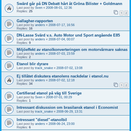
Swärd går på DN Debatt hårt åt Gröna Bilister + Goldmann
Last post by
Sven
«
2008-08-01, 12:36
Replies:
25
1
2
Gallagher-rapporten
Last post by
anders
«
2008-07-17, 16:56
Replies:
16
DN-Lasse Svärd v.s. Auto Motor und Sport angående E85
Last post by
anders
«
2008-07-04, 00:07
Replies:
9
Miljöeffekt av etanolkonverteringen om motorvärmare saknas
Last post by
anders
«
2008-07-03, 23:59
Replies:
2
Etanol blir dyrare
Last post by
track_snake
«
2008-07-02, 13:08
Ej tillåtet diskutera etanolens nackdelar i etanol.nu
Last post by
anders
«
2008-07-02, 12:18
Replies:
34
1
2
Certifierad etanol på väg till Sverige
Last post by
Sven
«
2008-07-01, 00:29
Replies:
1
Intressant diskussion om brasilansk etanol i Economist
Last post by
track_snake
«
2008-06-29, 13:31
Intressant "diesel"-etanolbil
Last post by
anders
«
2008-06-24, 23:00
Replies:
6