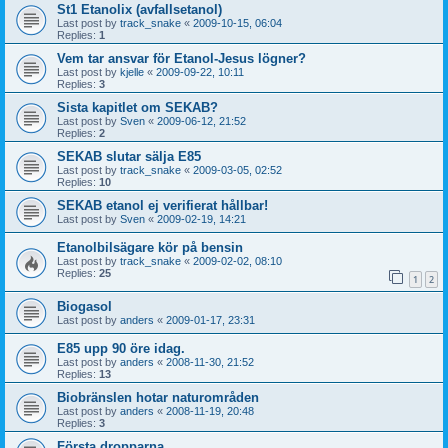
St1 Etanolix (avfallsetanol)
Last post by
track_snake
«
2009-10-15, 06:04
Replies:
1
Vem tar ansvar för Etanol-Jesus lögner?
Last post by
kjelle
«
2009-09-22, 10:11
Replies:
3
Sista kapitlet om SEKAB?
Last post by
Sven
«
2009-06-12, 21:52
Replies:
2
SEKAB slutar sälja E85
Last post by
track_snake
«
2009-03-05, 02:52
Replies:
10
SEKAB etanol ej verifierat hållbar!
Last post by
Sven
«
2009-02-19, 14:21
Etanolbilsägare kör på bensin
Last post by
track_snake
«
2009-02-02, 08:10
Replies:
25
1
2
Biogasol
Last post by
anders
«
2009-01-17, 23:31
E85 upp 90 öre idag.
Last post by
anders
«
2008-11-30, 21:52
Replies:
13
Biobränslen hotar naturområden
Last post by
anders
«
2008-11-19, 20:48
Replies:
3
Första dropparna