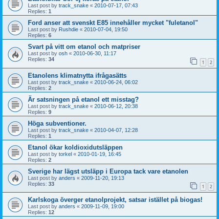
Last post by
track_snake
«
2010-07-17, 07:43
Replies:
1
Ford anser att svenskt E85 innehåller mycket "fuletanol"
Last post by
Rushdie
«
2010-07-04, 19:50
Replies:
6
Svart på vitt om etanol och matpriser
Last post by
osh
«
2010-06-30, 11:17
Replies:
34
1
2
Etanolens klimatnytta ifrågasätts
Last post by
track_snake
«
2010-06-24, 06:02
Replies:
2
Är satsningen på etanol ett misstag?
Last post by
track_snake
«
2010-06-12, 20:38
Replies:
9
Höga subventioner.
Last post by
track_snake
«
2010-04-07, 12:28
Replies:
1
Etanol ökar koldioxidutsläppen
Last post by
torkel
«
2010-01-19, 16:45
Replies:
2
Sverige har lägst utsläpp i Europa tack vare etanolen
Last post by
anders
«
2009-11-20, 19:13
Replies:
33
1
2
Karlskoga överger etanolprojekt, satsar istället på biogas!
Last post by
anders
«
2009-11-09, 19:00
Replies:
12