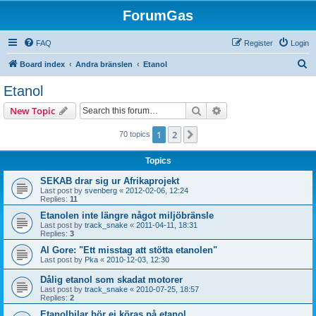
ForumGas
FAQ
Register
Login
S
Board index
Andra bränslen
Etanol
e
Etanol
a
Search
Advanced search
New Topic
r
c
1
2
Next
70 topics
h
Topics
SEKAB drar sig ur Afrikaprojekt
Last post by
svenberg
«
2012-02-06, 12:24
Replies:
11
Etanolen inte längre något miljöbränsle
Last post by
track_snake
«
2011-04-11, 18:31
Replies:
3
Al Gore: "Ett misstag att stötta etanolen"
Last post by
Pka
«
2010-12-03, 12:30
Dålig etanol som skadat motorer
Last post by
track_snake
«
2010-07-25, 18:57
Replies:
2
Etanolbilar bör ej köras på etanol