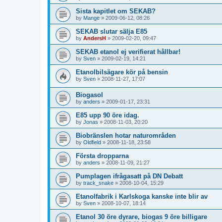
Sista kapitlet om SEKAB?
by
Mange
»
2009-06-12, 08:26
SEKAB slutar sälja E85
by
AndersH
»
2009-02-20, 09:47
SEKAB etanol ej verifierat hållbar!
by
Sven
»
2009-02-19, 14:21
Etanolbilsägare kör på bensin
by
Sven
»
2008-11-27, 17:07
Biogasol
by
anders
»
2009-01-17, 23:31
E85 upp 90 öre idag.
by
Jonas
»
2008-11-03, 20:20
Biobränslen hotar naturområden
by
Oldfield
»
2008-11-18, 23:58
Första dropparna
by
anders
»
2008-11-09, 21:27
Pumplagen ifrågasatt på DN Debatt
by
track_snake
»
2008-10-04, 15:29
Etanolfabrik i Karlskoga kanske inte blir av
by
Sven
»
2008-10-07, 18:14
Etanol 30 öre dyrare, biogas 9 öre billigare