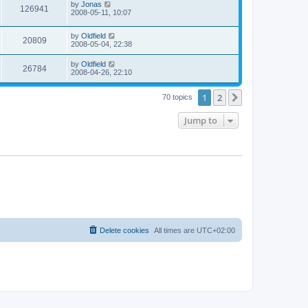
L
by
Jonas
w
t
V
126941
p
a
2008-05-11, 10:07
e
o
s
s
s
i
t
w
t
L
by
Oldfield
p
V
20809
e
a
2008-05-04, 22:38
o
s
s
s
i
t
w
t
L
by
Oldfield
V
26784
p
a
2008-04-26, 22:10
e
o
s
s
s
i
t
w
t
1
2
p
Next
70 topics
e
o
s
s
Jump to
w
t
s
Delete cookies
All times are
UTC+02:00