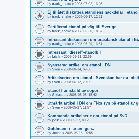
by
track_snake
»
2008-07-02, 13:08
Ej tillåtet diskutera etanolens nackdelar i etano
by
track_snake
»
2008-06-17, 12:21
Certifierad etanol på väg till Sverige
by
track_snake
»
2008-06-30, 18:57
Intressant diskussion om brasilansk etanol i E
by
track_snake
»
2008-06-29, 13:31
Intressant "diesel"-etanolbil
by
krivik
»
2008-03-31, 22:59
Nyanserad artikel om etanol i DN
by
Sven
»
2008-06-14, 09:08
Artikelserien om etanol i Svenskan har nu inlet
by
Sven
»
2008-06-12, 20:09
Etanol framställd av sopor!
by
S-klasse
»
2008-06-08, 15:42
Utmärkt artikel i DN om FN:s syn på etanol av 
by
Sven
»
2008-05-27, 11:57
Kommande artikelserie om etanol på SvD
by
joelk
»
2008-05-27, 09:29
Goldmann i farten igen...
by
Jonas
»
2008-05-15, 20:55