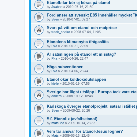
Etanolbilar bör ej köras på etanol
by
åsaboe
»
2010-07-16, 21:59
Ford anser att svenskt E85 innehåller mycket "f
by
Sven
»
2010-07-01, 09:27
Svart på vitt om etanol och matpriser
by
track_snake
»
2008-07-04, 11:05
Etanolens klimatnytta ifrågasätts
by
Pka
»
2010-06-21, 22:09
Är satsningen på etanol ett misstag?
by
Pka
»
2010-04-26, 22:47
Höga subventioner.
by
Pka
»
2010-04-06, 23:44
Etanol ökar koldioxidutsläppen
by
kjelle
»
2010-01-19, 07:55
Sverige har lägst utsläpp i Europa tack vare et
by
anders
»
2008-10-12, 18:48
Karlskoga överger etanolprojekt, satsar istället
by
Sven
»
2009-09-22, 20:26
St1 Etanolix (avfallsetanol)
by
matsuda
»
2009-10-14, 23:32
Vem tar ansvar för Etanol-Jesus lögner?
by
Mats
»
2009-03-16, 12:45