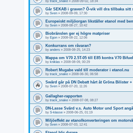
by
track_snake
»
2008-09-02, 18:34
Går SEKAB i graven? Ö-vik vill dra tillbaka sitt 
by
Sven
»
2008-09-09, 17:30
Europeiskt miljöorgan likställer etanol med be
by
Sven
»
2008-08-27, 10:42
Biobränslen ger ej högre matpriser
by
Egon
»
2008-08-22, 12:06
Konkurrans om råvaran?
by
anders
»
2008-08-25, 14:23
Mappa om V70 2.5T-05 till E85 kontra V70 Bifue
by
kniklas
»
2008-08-09, 00:29
Robert Mugabe vald till moderator i etanol.nu
by
track_snake
»
2008-06-30, 06:58
Swärd går på DN Debatt hårt åt Gröna Bilister
by
Sven
»
2008-07-20, 11:26
Gallagher-rapporten
by
track_snake
»
2008-07-08, 08:27
DN-Lasse Svärd v.s. Auto Motor und Sport ang
by
S-klasse
»
2008-06-25, 01:19
Miljöeffekt av etanolkonverteringen om motorv
by
Sven
»
2008-07-03, 12:41
Etanol blir dyrare