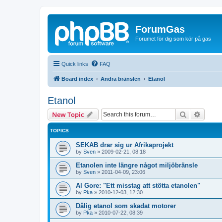
ForumGas
Forumet för dig som kör på gas
Quick links
FAQ
Board index
Andra bränslen
Etanol
Etanol
Search
Advanc
New Topic
TOPICS
SEKAB drar sig ur Afrikaprojekt
by
Sven
»
2009-02-21, 08:18
Etanolen inte längre något miljöbränsle
by
Sven
»
2011-04-09, 23:06
Al Gore: "Ett misstag att stötta etanolen"
by
Pka
»
2010-12-03, 12:30
Dålig etanol som skadat motorer
by
Pka
»
2010-07-22, 08:39