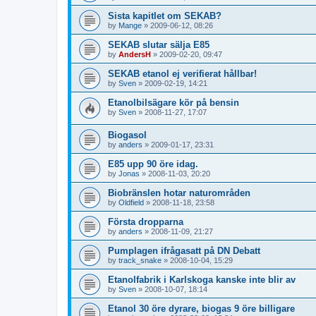
Sista kapitlet om SEKAB?
by
Mange
»
2009-06-12, 08:26
SEKAB slutar sälja E85
by
AndersH
»
2009-02-20, 09:47
SEKAB etanol ej verifierat hållbar!
by
Sven
»
2009-02-19, 14:21
Etanolbilsägare kör på bensin
by
Sven
»
2008-11-27, 17:07
Biogasol
by
anders
»
2009-01-17, 23:31
E85 upp 90 öre idag.
by
Jonas
»
2008-11-03, 20:20
Biobränslen hotar naturområden
by
Oldfield
»
2008-11-18, 23:58
Första dropparna
by
anders
»
2008-11-09, 21:27
Pumplagen ifrågasatt på DN Debatt
by
track_snake
»
2008-10-04, 15:29
Etanolfabrik i Karlskoga kanske inte blir av
by
Sven
»
2008-10-07, 18:14
Etanol 30 öre dyrare, biogas 9 öre billigare