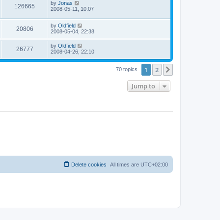
L
by
Jonas
w
t
V
126665
p
a
2008-05-11, 10:07
e
o
s
s
s
i
t
w
t
L
by
Oldfield
p
V
20806
e
a
2008-05-04, 22:38
o
s
s
s
i
t
w
t
L
by
Oldfield
V
26777
p
a
2008-04-26, 22:10
e
o
s
s
s
i
t
w
t
1
2
p
Next
70 topics
e
o
s
s
Jump to
w
t
s
Delete cookies
All times are
UTC+02:00