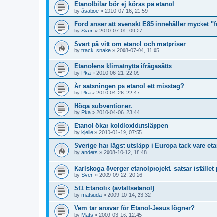
Etanolbilar bör ej köras på etanol
by
åsaboe
»
2010-07-16, 21:59
Ford anser att svenskt E85 innehåller mycket "f
by
Sven
»
2010-07-01, 09:27
Svart på vitt om etanol och matpriser
by
track_snake
»
2008-07-04, 11:05
Etanolens klimatnytta ifrågasätts
by
Pka
»
2010-06-21, 22:09
Är satsningen på etanol ett misstag?
by
Pka
»
2010-04-26, 22:47
Höga subventioner.
by
Pka
»
2010-04-06, 23:44
Etanol ökar koldioxidutsläppen
by
kjelle
»
2010-01-19, 07:55
Sverige har lägst utsläpp i Europa tack vare et
by
anders
»
2008-10-12, 18:48
Karlskoga överger etanolprojekt, satsar istället
by
Sven
»
2009-09-22, 20:26
St1 Etanolix (avfallsetanol)
by
matsuda
»
2009-10-14, 23:32
Vem tar ansvar för Etanol-Jesus lögner?
by
Mats
»
2009-03-16, 12:45