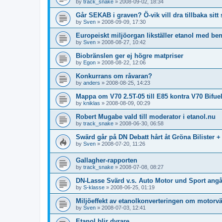
by
track_snake
»
2008-09-02, 18:34
Går SEKAB i graven? Ö-vik vill dra tillbaka sitt 
by
Sven
»
2008-09-09, 17:30
Europeiskt miljöorgan likställer etanol med be
by
Sven
»
2008-08-27, 10:42
Biobränslen ger ej högre matpriser
by
Egon
»
2008-08-22, 12:06
Konkurrans om råvaran?
by
anders
»
2008-08-25, 14:23
Mappa om V70 2.5T-05 till E85 kontra V70 Bifue
by
kniklas
»
2008-08-09, 00:29
Robert Mugabe vald till moderator i etanol.nu
by
track_snake
»
2008-06-30, 06:58
Swärd går på DN Debatt hårt åt Gröna Bilister
by
Sven
»
2008-07-20, 11:26
Gallagher-rapporten
by
track_snake
»
2008-07-08, 08:27
DN-Lasse Svärd v.s. Auto Motor und Sport ang
by
S-klasse
»
2008-06-25, 01:19
Miljöeffekt av etanolkonverteringen om motorv
by
Sven
»
2008-07-03, 12:41
Etanol blir dyrare