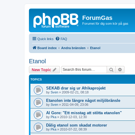
ForumGas
Forumet för dig som kör på gas
Quick links
FAQ
Board index
Andra bränslen
Etanol
Etanol
Search
Advanc
New Topic
TOPICS
SEKAB drar sig ur Afrikaprojekt
by
Sven
»
2009-02-21, 08:18
Etanolen inte längre något miljöbränsle
by
Sven
»
2011-04-09, 23:06
Al Gore: "Ett misstag att stötta etanolen"
by
Pka
»
2010-12-03, 12:30
Dålig etanol som skadat motorer
by
Pka
»
2010-07-22, 08:39