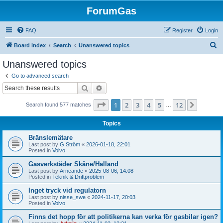
ForumGas
FAQ
Register
Login
S
Board index
Search
Unanswered topics
e
Unanswered topics
a
Go to advanced search
r
Search
Advanced search
c
Page
1
of
12
1
2
3
4
5
12
Next
Search found 577 matches
h
…
Topics
Bränslemätare
Last post by
G.Ström
«
2026-01-18, 22:01
Posted in
Volvo
Gasverkstäder Skåne/Halland
Last post by
Arneande
«
2025-08-06, 14:08
Posted in
Teknik & Driftproblem
Inget tryck vid regulatorn
Last post by
nisse_swe
«
2024-11-17, 20:03
Posted in
Volvo
Finns det hopp för att politikerna kan verka för gasbilar igen?