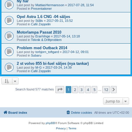
Ny här
Last post by
MattiasHermansson
«
2017-07-28, 11:54
Posted in
Presentationer
Opel Astra 1.6 CNG -04 säljes
Last post by
Stålis
«
2017-05-21, 15:52
Posted in
Café Zeppelin
Motorlampa Passat 2010
Last post by
EranVinge
«
2017-05-14, 13:18
Posted in
Teknik & Driftproblem
Problem med Outback 2014
Last post by
torbjorn_toftgard
«
2017-04-12, 09:01
Posted in
Subaru
2 st volvo 855 bi-fuel säljes (nya tankar)
Last post by
M-G
«
2017-03-24, 14:39
Posted in
Café Zeppelin
Page
1
of
12
1
2
3
4
5
12
Next
Search found 577 matches
…
Jump to
Board index
Delete cookies
All times are
UTC+02:00
Powered by
phpBB
® Forum Software © phpBB Limited
Privacy
|
Terms