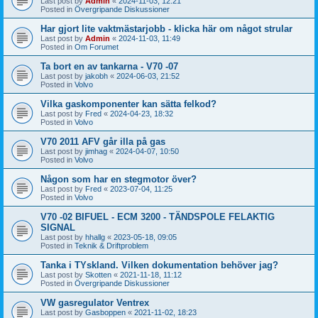
Last post by
Admin
«
2024-11-03, 12:21
Posted in
Övergripande Diskussioner
Har gjort lite vaktmästarjobb - klicka här om något strular
Last post by
Admin
«
2024-11-03, 11:49
Posted in
Om Forumet
Ta bort en av tankarna - V70 -07
Last post by
jakobh
«
2024-06-03, 21:52
Posted in
Volvo
Vilka gaskomponenter kan sätta felkod?
Last post by
Fred
«
2024-04-23, 18:32
Posted in
Volvo
V70 2011 AFV går illa på gas
Last post by
jimhag
«
2024-04-07, 10:50
Posted in
Volvo
Någon som har en stegmotor över?
Last post by
Fred
«
2023-07-04, 11:25
Posted in
Volvo
V70 -02 BIFUEL - ECM 3200 - TÄNDSPOLE FELAKTIG
SIGNAL
Last post by
hhallg
«
2023-05-18, 09:05
Posted in
Teknik & Driftproblem
Tanka i TYskland. Vilken dokumentation behöver jag?
Last post by
Skotten
«
2021-11-18, 11:12
Posted in
Övergripande Diskussioner
VW gasregulator Ventrex
Last post by
Gasboppen
«
2021-11-02, 18:23