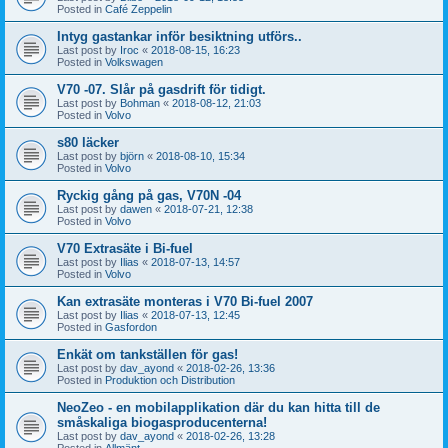
Posted in
Café Zeppelin
Intyg gastankar inför besiktning utförs..
Last post by
Iroc
«
2018-08-15, 16:23
Posted in
Volkswagen
V70 -07. Slår på gasdrift för tidigt.
Last post by
Bohman
«
2018-08-12, 21:03
Posted in
Volvo
s80 läcker
Last post by
björn
«
2018-08-10, 15:34
Posted in
Volvo
Ryckig gång på gas, V70N -04
Last post by
dawen
«
2018-07-21, 12:38
Posted in
Volvo
V70 Extrasäte i Bi-fuel
Last post by
Ilias
«
2018-07-13, 14:57
Posted in
Volvo
Kan extrasäte monteras i V70 Bi-fuel 2007
Last post by
Ilias
«
2018-07-13, 12:45
Posted in
Gasfordon
Enkät om tankställen för gas!
Last post by
dav_ayond
«
2018-02-26, 13:36
Posted in
Produktion och Distribution
NeoZeo - en mobilapplikation där du kan hitta till de
småskaliga biogasproducenterna!
Last post by
dav_ayond
«
2018-02-26, 13:28
Posted in
Allmänt