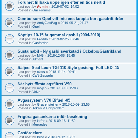
Forumet tillbaka uppe igen efter en tids nertid
Last post by
Admin
«
2019-07-02, 14:02
Posted in
Om Forumet
Combo som Opel vill inte ens koppla bort gasdrift ifrån
Last post by
AndyGasBag
«
2019-05-21, 21:47
Posted in
Opel
Köptips 10-15 år gammal gasbil (2004-2010)
Last post by
Freddo
«
2019-02-25, 07:46
Posted in
Gasfordon
Sustainabil - Ny gasbilsverkstad i Ockelbo/Gästrikland
Last post by
M-G
«
2018-12-08, 18:45
Posted in
Allmänt
Säljes: Seat Leon TGI 110 Style gas/cng, Full-LED -15
Last post by
olass
«
2018-11-14, 20:41
Posted in
Café Zeppelin
När byts första agsfiltret V90
Last post by
mojjen
«
2018-10-10, 15:03
Posted in
Volvo
Avgassystem V70 Bifuel -05
Last post by
Gravensteiner
«
2018-10-09, 23:55
Posted in
Teknik & Driftproblem
Frigöra gastankarna inför besiktning
Last post by
larfor
«
2018-09-16, 11:52
Posted in
Mercedes
Gasfördelare
Last post by
Bilbo
«
2018-09-12, 13:53