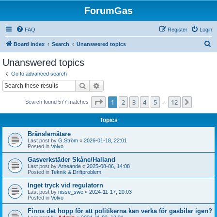
ForumGas
FAQ
Register
Login
S
Board index
Search
Unanswered topics
e
Unanswered topics
a
Go to advanced search
r
Search
Advanced search
c
Page
1
of
12
1
2
3
4
5
12
Next
Search found 577 matches
h
…
Topics
Bränslemätare
Last post by
G.Ström
«
2026-01-18, 22:01
Posted in
Volvo
Gasverkstäder Skåne/Halland
Last post by
Arneande
«
2025-08-06, 14:08
Posted in
Teknik & Driftproblem
Inget tryck vid regulatorn
Last post by
nisse_swe
«
2024-11-17, 20:03
Posted in
Volvo
Finns det hopp för att politikerna kan verka för gasbilar igen?