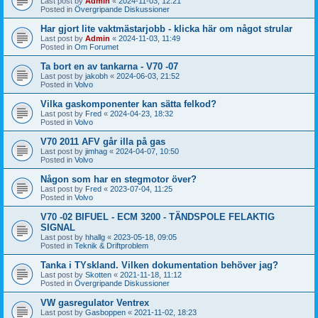
Last post by
Admin
«
2024-11-03, 12:21
Posted in
Övergripande Diskussioner
Har gjort lite vaktmästarjobb - klicka här om något strular
Last post by
Admin
«
2024-11-03, 11:49
Posted in
Om Forumet
Ta bort en av tankarna - V70 -07
Last post by
jakobh
«
2024-06-03, 21:52
Posted in
Volvo
Vilka gaskomponenter kan sätta felkod?
Last post by
Fred
«
2024-04-23, 18:32
Posted in
Volvo
V70 2011 AFV går illa på gas
Last post by
jimhag
«
2024-04-07, 10:50
Posted in
Volvo
Någon som har en stegmotor över?
Last post by
Fred
«
2023-07-04, 11:25
Posted in
Volvo
V70 -02 BIFUEL - ECM 3200 - TÄNDSPOLE FELAKTIG
SIGNAL
Last post by
hhallg
«
2023-05-18, 09:05
Posted in
Teknik & Driftproblem
Tanka i TYskland. Vilken dokumentation behöver jag?
Last post by
Skotten
«
2021-11-18, 11:12
Posted in
Övergripande Diskussioner
VW gasregulator Ventrex
Last post by
Gasboppen
«
2021-11-02, 18:23