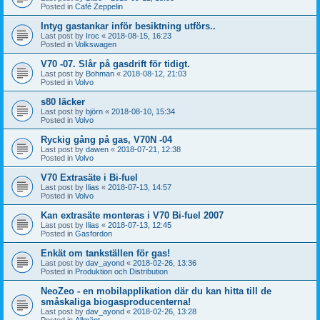
Posted in
Café Zeppelin
Intyg gastankar inför besiktning utförs..
Last post by
Iroc
«
2018-08-15, 16:23
Posted in
Volkswagen
V70 -07. Slår på gasdrift för tidigt.
Last post by
Bohman
«
2018-08-12, 21:03
Posted in
Volvo
s80 läcker
Last post by
björn
«
2018-08-10, 15:34
Posted in
Volvo
Ryckig gång på gas, V70N -04
Last post by
dawen
«
2018-07-21, 12:38
Posted in
Volvo
V70 Extrasäte i Bi-fuel
Last post by
Ilias
«
2018-07-13, 14:57
Posted in
Volvo
Kan extrasäte monteras i V70 Bi-fuel 2007
Last post by
Ilias
«
2018-07-13, 12:45
Posted in
Gasfordon
Enkät om tankställen för gas!
Last post by
dav_ayond
«
2018-02-26, 13:36
Posted in
Produktion och Distribution
NeoZeo - en mobilapplikation där du kan hitta till de
småskaliga biogasproducenterna!
Last post by
dav_ayond
«
2018-02-26, 13:28
Posted in
Allmänt