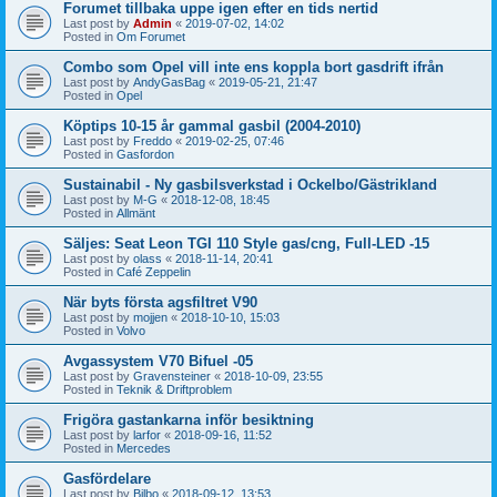
Forumet tillbaka uppe igen efter en tids nertid
Last post by
Admin
«
2019-07-02, 14:02
Posted in
Om Forumet
Combo som Opel vill inte ens koppla bort gasdrift ifrån
Last post by
AndyGasBag
«
2019-05-21, 21:47
Posted in
Opel
Köptips 10-15 år gammal gasbil (2004-2010)
Last post by
Freddo
«
2019-02-25, 07:46
Posted in
Gasfordon
Sustainabil - Ny gasbilsverkstad i Ockelbo/Gästrikland
Last post by
M-G
«
2018-12-08, 18:45
Posted in
Allmänt
Säljes: Seat Leon TGI 110 Style gas/cng, Full-LED -15
Last post by
olass
«
2018-11-14, 20:41
Posted in
Café Zeppelin
När byts första agsfiltret V90
Last post by
mojjen
«
2018-10-10, 15:03
Posted in
Volvo
Avgassystem V70 Bifuel -05
Last post by
Gravensteiner
«
2018-10-09, 23:55
Posted in
Teknik & Driftproblem
Frigöra gastankarna inför besiktning
Last post by
larfor
«
2018-09-16, 11:52
Posted in
Mercedes
Gasfördelare
Last post by
Bilbo
«
2018-09-12, 13:53