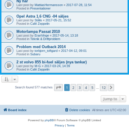
Ny här
Last post by
MattiasHermansson
«
2017-07-28, 11:54
Posted in
Presentationer
Opel Astra 1.6 CNG -04 säljes
Last post by
Stålis
«
2017-05-21, 15:52
Posted in
Café Zeppelin
Motorlampa Passat 2010
Last post by
EranVinge
«
2017-05-14, 13:18
Posted in
Teknik & Driftproblem
Problem med Outback 2014
Last post by
torbjorn_toftgard
«
2017-04-12, 09:01
Posted in
Subaru
2 st volvo 855 bi-fuel säljes (nya tankar)
Last post by
M-G
«
2017-03-24, 14:39
Posted in
Café Zeppelin
Page
1
of
12
1
2
3
4
5
12
Next
Search found 577 matches
…
Jump to
Board index
Delete cookies
All times are
UTC+02:00
Powered by
phpBB
® Forum Software © phpBB Limited
Privacy
|
Terms