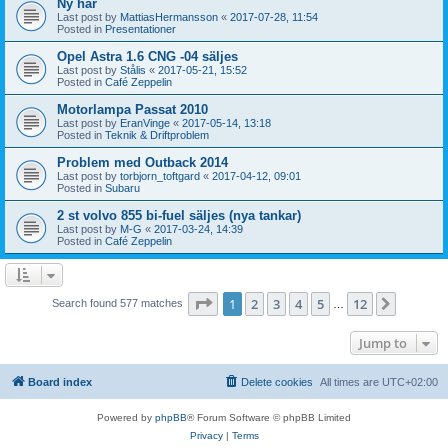
Ny här
Last post by
MattiasHermansson
«
2017-07-28, 11:54
Posted in
Presentationer
Opel Astra 1.6 CNG -04 säljes
Last post by
Stålis
«
2017-05-21, 15:52
Posted in
Café Zeppelin
Motorlampa Passat 2010
Last post by
EranVinge
«
2017-05-14, 13:18
Posted in
Teknik & Driftproblem
Problem med Outback 2014
Last post by
torbjorn_toftgard
«
2017-04-12, 09:01
Posted in
Subaru
2 st volvo 855 bi-fuel säljes (nya tankar)
Last post by
M-G
«
2017-03-24, 14:39
Posted in
Café Zeppelin
Page
1
of
12
1
2
3
4
5
12
Next
Search found 577 matches
…
Jump to
Board index
Delete cookies
All times are
UTC+02:00
Powered by
phpBB
® Forum Software © phpBB Limited
Privacy
|
Terms