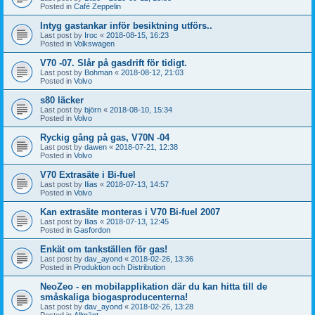
Posted in
Café Zeppelin
Intyg gastankar inför besiktning utförs..
Last post by
Iroc
«
2018-08-15, 16:23
Posted in
Volkswagen
V70 -07. Slår på gasdrift för tidigt.
Last post by
Bohman
«
2018-08-12, 21:03
Posted in
Volvo
s80 läcker
Last post by
björn
«
2018-08-10, 15:34
Posted in
Volvo
Ryckig gång på gas, V70N -04
Last post by
dawen
«
2018-07-21, 12:38
Posted in
Volvo
V70 Extrasäte i Bi-fuel
Last post by
Ilias
«
2018-07-13, 14:57
Posted in
Volvo
Kan extrasäte monteras i V70 Bi-fuel 2007
Last post by
Ilias
«
2018-07-13, 12:45
Posted in
Gasfordon
Enkät om tankställen för gas!
Last post by
dav_ayond
«
2018-02-26, 13:36
Posted in
Produktion och Distribution
NeoZeo - en mobilapplikation där du kan hitta till de
småskaliga biogasproducenterna!
Last post by
dav_ayond
«
2018-02-26, 13:28
Posted in
Allmänt