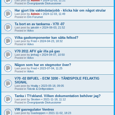
Last post by
Admin
«
2024-11-03, 12:21
Posted in
Övergripande Diskussioner
Har gjort lite vaktmästarjobb - klicka här om något strular
Last post by
Admin
«
2024-11-03, 11:49
Posted in
Om Forumet
Ta bort en av tankarna - V70 -07
Last post by
jakobh
«
2024-06-03, 21:52
Posted in
Volvo
Vilka gaskomponenter kan sätta felkod?
Last post by
Fred
«
2024-04-23, 18:32
Posted in
Volvo
V70 2011 AFV går illa på gas
Last post by
jimhag
«
2024-04-07, 10:50
Posted in
Volvo
Någon som har en stegmotor över?
Last post by
Fred
«
2023-07-04, 11:25
Posted in
Volvo
V70 -02 BIFUEL - ECM 3200 - TÄNDSPOLE FELAKTIG
SIGNAL
Last post by
hhallg
«
2023-05-18, 09:05
Posted in
Teknik & Driftproblem
Tanka i TYskland. Vilken dokumentation behöver jag?
Last post by
Skotten
«
2021-11-18, 11:12
Posted in
Övergripande Diskussioner
VW gasregulator Ventrex
Last post by
Gasboppen
«
2021-11-02, 18:23