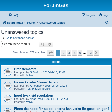
ForumGas
FAQ
Register
Login
S
Board index
Search
Unanswered topics
e
Unanswered topics
a
Go to advanced search
r
Search
Advanced search
c
Page
1
of
12
1
2
3
4
5
12
Next
Search found 577 matches
h
…
Topics
Bränslemätare
Last post by
G.Ström
«
2026-01-18, 22:01
Posted in
Volvo
Gasverkstäder Skåne/Halland
Last post by
Arneande
«
2025-08-06, 14:08
Posted in
Teknik & Driftproblem
Inget tryck vid regulatorn
Last post by
nisse_swe
«
2024-11-17, 20:03
Posted in
Volvo
Finns det hopp för att politikerna kan verka för gasbilar igen?