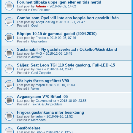
Forumet tillbaka uppe igen efter en tids nertid
Last post by
Admin
«
2019-07-02, 14:02
Posted in
Om Forumet
Combo som Opel vill inte ens koppla bort gasdrift ifrån
Last post by
AndyGasBag
«
2019-05-21, 21:47
Posted in
Opel
Köptips 10-15 år gammal gasbil (2004-2010)
Last post by
Freddo
«
2019-02-25, 07:46
Posted in
Gasfordon
Sustainabil - Ny gasbilsverkstad i Ockelbo/Gästrikland
Last post by
M-G
«
2018-12-08, 18:45
Posted in
Allmänt
Säljes: Seat Leon TGI 110 Style gas/cng, Full-LED -15
Last post by
olass
«
2018-11-14, 20:41
Posted in
Café Zeppelin
När byts första agsfiltret V90
Last post by
mojjen
«
2018-10-10, 15:03
Posted in
Volvo
Avgassystem V70 Bifuel -05
Last post by
Gravensteiner
«
2018-10-09, 23:55
Posted in
Teknik & Driftproblem
Frigöra gastankarna inför besiktning
Last post by
larfor
«
2018-09-16, 11:52
Posted in
Mercedes
Gasfördelare
Last post by
Bilbo
«
2018-09-12, 13:53