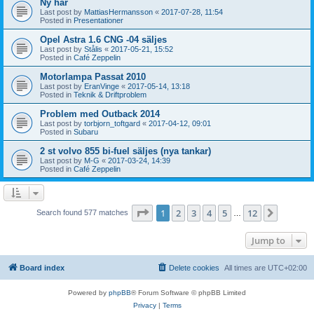
Ny här
Last post by
MattiasHermansson
«
2017-07-28, 11:54
Posted in
Presentationer
Opel Astra 1.6 CNG -04 säljes
Last post by
Stålis
«
2017-05-21, 15:52
Posted in
Café Zeppelin
Motorlampa Passat 2010
Last post by
EranVinge
«
2017-05-14, 13:18
Posted in
Teknik & Driftproblem
Problem med Outback 2014
Last post by
torbjorn_toftgard
«
2017-04-12, 09:01
Posted in
Subaru
2 st volvo 855 bi-fuel säljes (nya tankar)
Last post by
M-G
«
2017-03-24, 14:39
Posted in
Café Zeppelin
Page
1
of
12
1
2
3
4
5
12
Next
Search found 577 matches
…
Jump to
Board index
Delete cookies
All times are
UTC+02:00
Powered by
phpBB
® Forum Software © phpBB Limited
Privacy
|
Terms