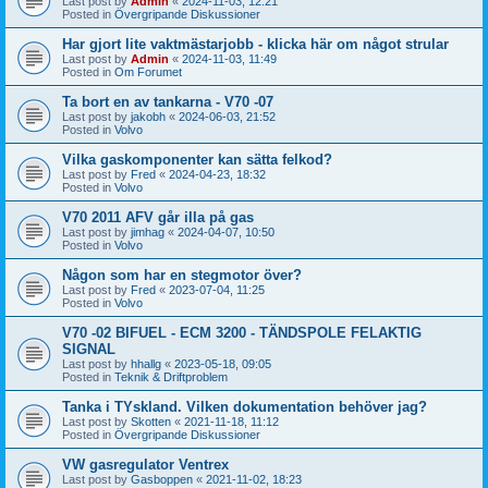
Last post by
Admin
«
2024-11-03, 12:21
Posted in
Övergripande Diskussioner
Har gjort lite vaktmästarjobb - klicka här om något strular
Last post by
Admin
«
2024-11-03, 11:49
Posted in
Om Forumet
Ta bort en av tankarna - V70 -07
Last post by
jakobh
«
2024-06-03, 21:52
Posted in
Volvo
Vilka gaskomponenter kan sätta felkod?
Last post by
Fred
«
2024-04-23, 18:32
Posted in
Volvo
V70 2011 AFV går illa på gas
Last post by
jimhag
«
2024-04-07, 10:50
Posted in
Volvo
Någon som har en stegmotor över?
Last post by
Fred
«
2023-07-04, 11:25
Posted in
Volvo
V70 -02 BIFUEL - ECM 3200 - TÄNDSPOLE FELAKTIG
SIGNAL
Last post by
hhallg
«
2023-05-18, 09:05
Posted in
Teknik & Driftproblem
Tanka i TYskland. Vilken dokumentation behöver jag?
Last post by
Skotten
«
2021-11-18, 11:12
Posted in
Övergripande Diskussioner
VW gasregulator Ventrex
Last post by
Gasboppen
«
2021-11-02, 18:23