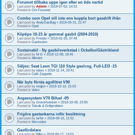
Forumet tillbaka uppe igen efter en tids nertid
Last post by
Admin
«
2019-07-02, 14:02
Posted in
Om Forumet
Combo som Opel vill inte ens koppla bort gasdrift ifrån
Last post by
AndyGasBag
«
2019-05-21, 21:47
Posted in
Opel
Köptips 10-15 år gammal gasbil (2004-2010)
Last post by
Freddo
«
2019-02-25, 07:46
Posted in
Gasfordon
Sustainabil - Ny gasbilsverkstad i Ockelbo/Gästrikland
Last post by
M-G
«
2018-12-08, 18:45
Posted in
Allmänt
Säljes: Seat Leon TGI 110 Style gas/cng, Full-LED -15
Last post by
olass
«
2018-11-14, 20:41
Posted in
Café Zeppelin
När byts första agsfiltret V90
Last post by
mojjen
«
2018-10-10, 15:03
Posted in
Volvo
Avgassystem V70 Bifuel -05
Last post by
Gravensteiner
«
2018-10-09, 23:55
Posted in
Teknik & Driftproblem
Frigöra gastankarna inför besiktning
Last post by
larfor
«
2018-09-16, 11:52
Posted in
Mercedes
Gasfördelare
Last post by
Bilbo
«
2018-09-12, 13:53