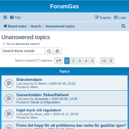
ForumGas
FAQ
Register
Login
S
Board index
Search
Unanswered topics
e
Unanswered topics
a
Go to advanced search
r
Search
Advanced search
c
Page
1
of
12
1
2
3
4
5
12
Next
Search found 577 matches
h
…
Topics
Bränslemätare
Last post by
G.Ström
«
2026-01-18, 22:01
Posted in
Volvo
Gasverkstäder Skåne/Halland
Last post by
Arneande
«
2025-08-06, 14:08
Posted in
Teknik & Driftproblem
Inget tryck vid regulatorn
Last post by
nisse_swe
«
2024-11-17, 20:03
Posted in
Volvo
Finns det hopp för att politikerna kan verka för gasbilar igen?