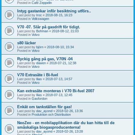
Posted in
Café Zeppelin
Intyg gastankar inför besiktning utförs..
Last post by
Iroc
«
2018-08-15, 16:23
Posted in
Volkswagen
V70 -07. Slår på gasdrift för tidigt.
Last post by
Bohman
«
2018-08-12, 21:03
Posted in
Volvo
s80 läcker
Last post by
björn
«
2018-08-10, 15:34
Posted in
Volvo
Ryckig gång på gas, V70N -04
Last post by
dawen
«
2018-07-21, 12:38
Posted in
Volvo
V70 Extrasäte i Bi-fuel
Last post by
Ilias
«
2018-07-13, 14:57
Posted in
Volvo
Kan extrasäte monteras i V70 Bi-fuel 2007
Last post by
Ilias
«
2018-07-13, 12:45
Posted in
Gasfordon
Enkät om tankställen för gas!
Last post by
dav_ayond
«
2018-02-26, 13:36
Posted in
Produktion och Distribution
NeoZeo - en mobilapplikation där du kan hitta till de
småskaliga biogasproducenterna!
Last post by
dav_ayond
«
2018-02-26, 13:28
Posted in
Allmänt