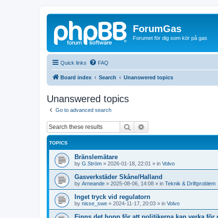
ForumGas
Forumet för dig som kör på gas
Quick links
FAQ
Board index
Search
Unanswered topics
Unanswered topics
Go to advanced search
Search
Advanced search
TOPICS
Bränslemätare
by
G.Ström
»
2026-01-18, 22:01
» in
Volvo
Gasverkstäder Skåne/Halland
by
Arneande
»
2025-08-06, 14:08
» in
Teknik & Driftproblem
Inget tryck vid regulatorn
by
nisse_swe
»
2024-11-17, 20:03
» in
Volvo
Finns det hopp för att politikerna kan verka för