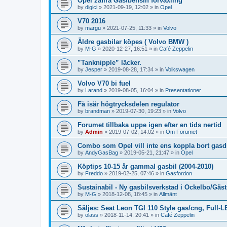
Opel zafira Gas/bensin förväxling
by
digici
»
2021-09-19, 12:02
» in
Opel
V70 2016
by
margu
»
2021-07-25, 11:33
» in
Volvo
Äldre gasbilar köpes ( Volvo BMW )
by
M-G
»
2020-12-27, 16:51
» in
Café Zeppelin
”Tanknipple” läcker.
by
Jesper
»
2019-08-28, 17:34
» in
Volkswagen
Volvo V70 bi fuel
by
Larand
»
2019-08-05, 16:04
» in
Presentationer
Få isär högtrycksdelen regulator
by
brandman
»
2019-07-30, 19:23
» in
Volvo
Forumet tillbaka uppe igen efter en tids nertid
by
Admin
»
2019-07-02, 14:02
» in
Om Forumet
Combo som Opel vill inte ens koppla bort gasdri
by
AndyGasBag
»
2019-05-21, 21:47
» in
Opel
Köptips 10-15 år gammal gasbil (2004-2010)
by
Freddo
»
2019-02-25, 07:46
» in
Gasfordon
Sustainabil - Ny gasbilsverkstad i Ockelbo/Gäst
by
M-G
»
2018-12-08, 18:45
» in
Allmänt
Säljes: Seat Leon TGI 110 Style gas/cng, Full-L
by
olass
»
2018-11-14, 20:41
» in
Café Zeppelin