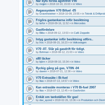
När byts första agsfiltret V90
by
mojjen
»
2018-10-10, 15:03
» in
Volvo
Avgassystem V70 Bifuel -05
by
Gravensteiner
»
2018-10-09, 23:55
» in
Teknik & Driftpro
Frigöra gastankarna inför besiktning
by
larfor
»
2018-09-16, 11:52
» in
Mercedes
Gasfördelare
by
Bilbo
»
2018-09-12, 13:53
» in
Café Zeppelin
Intyg gastankar inför besiktning utförs..
by
Iroc
»
2018-08-15, 16:23
» in
Volkswagen
V70 -07. Slår på gasdrift för tidigt.
by
Bohman
»
2018-08-12, 21:03
» in
Volvo
s80 läcker
by
björn
»
2018-08-10, 15:34
» in
Volvo
Ryckig gång på gas, V70N -04
by
dawen
»
2018-07-21, 12:38
» in
Volvo
V70 Extrasäte i Bi-fuel
by
Ilias
»
2018-07-13, 14:57
» in
Volvo
Kan extrasäte monteras i V70 Bi-fuel 2007
by
Ilias
»
2018-07-13, 12:45
» in
Gasfordon
Enkät om tankställen för gas!
by
dav_ayond
»
2018-02-26, 13:36
» in
Produktion och Distri