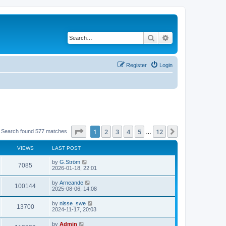
Search
Advanced search
Register
Login
Page
1
of
12
1
2
3
4
5
12
Next
Search found 577 matches
…
VIEWS
LAST POST
L
by
G.Ström
V
7085
a
2026-01-18, 22:01
s
i
t
L
by
Arneande
V
100144
p
a
2025-08-06, 14:08
e
o
s
s
i
t
L
by
nisse_swe
w
t
V
13700
p
a
2024-11-17, 20:03
e
o
s
s
s
i
t
L
by
Admin
w
t