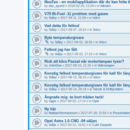
NeoZeo - en mobilapplikation där du kan hitta 
by
dav_ayond
»
2018-02-26, 13:28
» in
Allmänt
V70 Bi-Fuel -11 problem med gasen
by
Ståby
»
2017-09-11, 21:09
» in
Volvo
Vad detta för felkod
by
Ståby
»
2017-09-07, 18:24
» in
Volvo
Byte temperaturgivare
by
Ståby
»
2017-09-02, 18:59
» in
Volvo
Felkod jag har fått
by
Ståby
»
2017-08-22, 17:10
» in
Volvo
Risk att köra Passat när motorlampan lyser?
by
JohnDoe
»
2017-08-16, 21:16
» in
Volkswagen
Konstig felkod temperaturgivare för kall för län
by
Ståby
»
2017-08-15, 06:15
» in
Volvo
Konstig felkod temperaturgivare för kall för län
by
Ståby
»
2017-08-14, 20:19
» in
Teknik & Driftproblem
Ångrade mig -ta bort tråden tack!
by
sigpe
»
2017-08-02, 17:14
» in
Opel
Ny här
by
MattiasHermansson
»
2017-07-28, 11:54
» in
Presentatio
Opel Astra 1.6 CNG -04 säljes
by
Stålis
»
2017-05-21, 15:52
» in
Café Zeppelin