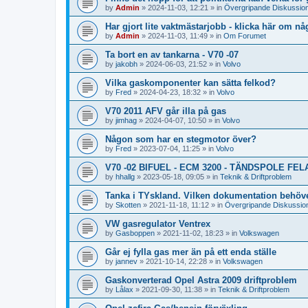
by
Admin
»
2024-11-03, 12:21
» in
Övergripande Diskussio
Har gjort lite vaktmästarjobb - klicka här om någ
by
Admin
»
2024-11-03, 11:49
» in
Om Forumet
Ta bort en av tankarna - V70 -07
by
jakobh
»
2024-06-03, 21:52
» in
Volvo
Vilka gaskomponenter kan sätta felkod?
by
Fred
»
2024-04-23, 18:32
» in
Volvo
V70 2011 AFV går illa på gas
by
jimhag
»
2024-04-07, 10:50
» in
Volvo
Någon som har en stegmotor över?
by
Fred
»
2023-07-04, 11:25
» in
Volvo
V70 -02 BIFUEL - ECM 3200 - TÄNDSPOLE FE
by
hhallg
»
2023-05-18, 09:05
» in
Teknik & Driftproblem
Tanka i TYskland. Vilken dokumentation behöv
by
Skotten
»
2021-11-18, 11:12
» in
Övergripande Diskussio
VW gasregulator Ventrex
by
Gasboppen
»
2021-11-02, 18:23
» in
Volkswagen
Går ej fylla gas mer än på ett enda ställe
by
jannev
»
2021-10-14, 22:28
» in
Volkswagen
Gaskonverterad Opel Astra 2009 driftproblem
by
Lålax
»
2021-09-30, 11:38
» in
Teknik & Driftproblem