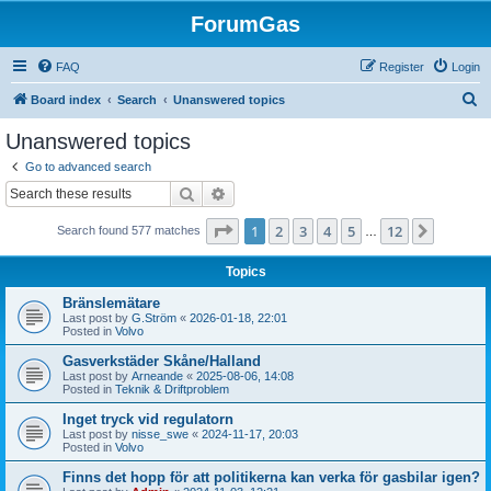
ForumGas
FAQ
Register
Login
S
Board index
Search
Unanswered topics
e
Unanswered topics
a
Go to advanced search
r
Search
Advanced search
c
Page
1
of
12
1
2
3
4
5
12
Next
Search found 577 matches
h
…
Topics
Bränslemätare
Last post by
G.Ström
«
2026-01-18, 22:01
Posted in
Volvo
Gasverkstäder Skåne/Halland
Last post by
Arneande
«
2025-08-06, 14:08
Posted in
Teknik & Driftproblem
Inget tryck vid regulatorn
Last post by
nisse_swe
«
2024-11-17, 20:03
Posted in
Volvo
Finns det hopp för att politikerna kan verka för gasbilar igen?