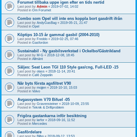
Forumet tillbaka uppe igen efter en tids nertid
Last post by
Admin
«
2019-07-02, 14:02
Posted in
Om Forumet
Combo som Opel vill inte ens koppla bort gasdrift ifrån
Last post by
AndyGasBag
«
2019-05-21, 21:47
Posted in
Opel
Köptips 10-15 år gammal gasbil (2004-2010)
Last post by
Freddo
«
2019-02-25, 07:46
Posted in
Gasfordon
Sustainabil - Ny gasbilsverkstad i Ockelbo/Gästrikland
Last post by
M-G
«
2018-12-08, 18:45
Posted in
Allmänt
Säljes: Seat Leon TGI 110 Style gas/cng, Full-LED -15
Last post by
olass
«
2018-11-14, 20:41
Posted in
Café Zeppelin
När byts första agsfiltret V90
Last post by
mojjen
«
2018-10-10, 15:03
Posted in
Volvo
Avgassystem V70 Bifuel -05
Last post by
Gravensteiner
«
2018-10-09, 23:55
Posted in
Teknik & Driftproblem
Frigöra gastankarna inför besiktning
Last post by
larfor
«
2018-09-16, 11:52
Posted in
Mercedes
Gasfördelare
Last post by
Bilbo
«
2018-09-12, 13:53