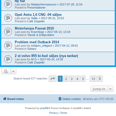
Ny här
Last post by
MattiasHermansson
«
2017-07-28, 11:54
Posted in
Presentationer
Opel Astra 1.6 CNG -04 säljes
Last post by
Stålis
«
2017-05-21, 15:52
Posted in
Café Zeppelin
Motorlampa Passat 2010
Last post by
EranVinge
«
2017-05-14, 13:18
Posted in
Teknik & Driftproblem
Problem med Outback 2014
Last post by
torbjorn_toftgard
«
2017-04-12, 09:01
Posted in
Subaru
2 st volvo 855 bi-fuel säljes (nya tankar)
Last post by
M-G
«
2017-03-24, 14:39
Posted in
Café Zeppelin
Page
1
of
12
1
2
3
4
5
12
Next
Search found 577 matches
…
Jump to
Board index
Delete cookies
All times are
UTC+02:00
Powered by
phpBB
® Forum Software © phpBB Limited
Privacy
|
Terms