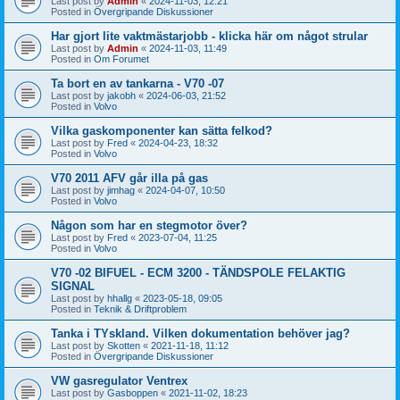
Last post by
Admin
«
2024-11-03, 12:21
Posted in
Övergripande Diskussioner
Har gjort lite vaktmästarjobb - klicka här om något strular
Last post by
Admin
«
2024-11-03, 11:49
Posted in
Om Forumet
Ta bort en av tankarna - V70 -07
Last post by
jakobh
«
2024-06-03, 21:52
Posted in
Volvo
Vilka gaskomponenter kan sätta felkod?
Last post by
Fred
«
2024-04-23, 18:32
Posted in
Volvo
V70 2011 AFV går illa på gas
Last post by
jimhag
«
2024-04-07, 10:50
Posted in
Volvo
Någon som har en stegmotor över?
Last post by
Fred
«
2023-07-04, 11:25
Posted in
Volvo
V70 -02 BIFUEL - ECM 3200 - TÄNDSPOLE FELAKTIG
SIGNAL
Last post by
hhallg
«
2023-05-18, 09:05
Posted in
Teknik & Driftproblem
Tanka i TYskland. Vilken dokumentation behöver jag?
Last post by
Skotten
«
2021-11-18, 11:12
Posted in
Övergripande Diskussioner
VW gasregulator Ventrex
Last post by
Gasboppen
«
2021-11-02, 18:23