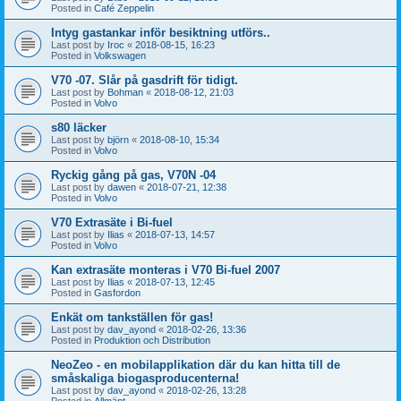
Posted in
Café Zeppelin
Intyg gastankar inför besiktning utförs..
Last post by
Iroc
«
2018-08-15, 16:23
Posted in
Volkswagen
V70 -07. Slår på gasdrift för tidigt.
Last post by
Bohman
«
2018-08-12, 21:03
Posted in
Volvo
s80 läcker
Last post by
björn
«
2018-08-10, 15:34
Posted in
Volvo
Ryckig gång på gas, V70N -04
Last post by
dawen
«
2018-07-21, 12:38
Posted in
Volvo
V70 Extrasäte i Bi-fuel
Last post by
Ilias
«
2018-07-13, 14:57
Posted in
Volvo
Kan extrasäte monteras i V70 Bi-fuel 2007
Last post by
Ilias
«
2018-07-13, 12:45
Posted in
Gasfordon
Enkät om tankställen för gas!
Last post by
dav_ayond
«
2018-02-26, 13:36
Posted in
Produktion och Distribution
NeoZeo - en mobilapplikation där du kan hitta till de
småskaliga biogasproducenterna!
Last post by
dav_ayond
«
2018-02-26, 13:28
Posted in
Allmänt