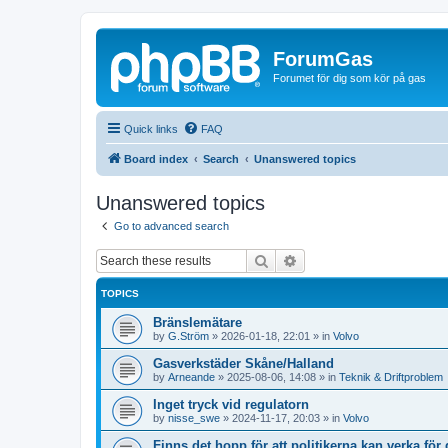
ForumGas
Forumet för dig som kör på gas
Quick links
FAQ
Board index
Search
Unanswered topics
Unanswered topics
Go to advanced search
Search
Advanced search
TOPICS
Bränslemätare
by
G.Ström
»
2026-01-18, 22:01
» in
Volvo
Gasverkstäder Skåne/Halland
by
Arneande
»
2025-08-06, 14:08
» in
Teknik & Driftproblem
Inget tryck vid regulatorn
by
nisse_swe
»
2024-11-17, 20:03
» in
Volvo
Finns det hopp för att politikerna kan verka för