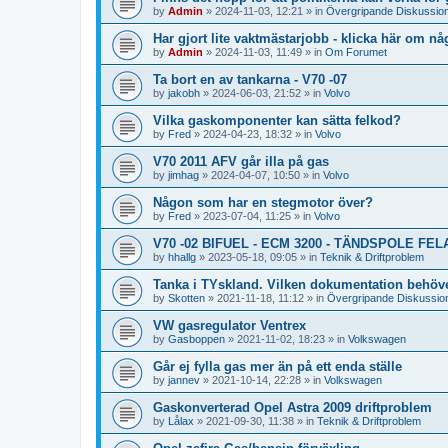
by
Admin
»
2024-11-03, 12:21
» in
Övergripande Diskussio
Har gjort lite vaktmästarjobb - klicka här om någ
by
Admin
»
2024-11-03, 11:49
» in
Om Forumet
Ta bort en av tankarna - V70 -07
by
jakobh
»
2024-06-03, 21:52
» in
Volvo
Vilka gaskomponenter kan sätta felkod?
by
Fred
»
2024-04-23, 18:32
» in
Volvo
V70 2011 AFV går illa på gas
by
jimhag
»
2024-04-07, 10:50
» in
Volvo
Någon som har en stegmotor över?
by
Fred
»
2023-07-04, 11:25
» in
Volvo
V70 -02 BIFUEL - ECM 3200 - TÄNDSPOLE FE
by
hhallg
»
2023-05-18, 09:05
» in
Teknik & Driftproblem
Tanka i TYskland. Vilken dokumentation behöv
by
Skotten
»
2021-11-18, 11:12
» in
Övergripande Diskussio
VW gasregulator Ventrex
by
Gasboppen
»
2021-11-02, 18:23
» in
Volkswagen
Går ej fylla gas mer än på ett enda ställe
by
jannev
»
2021-10-14, 22:28
» in
Volkswagen
Gaskonverterad Opel Astra 2009 driftproblem
by
Lålax
»
2021-09-30, 11:38
» in
Teknik & Driftproblem