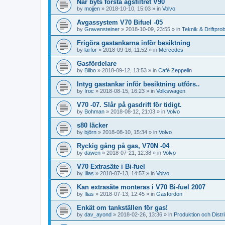
När byts första agsfiltret V90
by
mojjen
»
2018-10-10, 15:03
» in
Volvo
Avgassystem V70 Bifuel -05
by
Gravensteiner
»
2018-10-09, 23:55
» in
Teknik & Driftpro
Frigöra gastankarna inför besiktning
by
larfor
»
2018-09-16, 11:52
» in
Mercedes
Gasfördelare
by
Bilbo
»
2018-09-12, 13:53
» in
Café Zeppelin
Intyg gastankar inför besiktning utförs..
by
Iroc
»
2018-08-15, 16:23
» in
Volkswagen
V70 -07. Slår på gasdrift för tidigt.
by
Bohman
»
2018-08-12, 21:03
» in
Volvo
s80 läcker
by
björn
»
2018-08-10, 15:34
» in
Volvo
Ryckig gång på gas, V70N -04
by
dawen
»
2018-07-21, 12:38
» in
Volvo
V70 Extrasäte i Bi-fuel
by
Ilias
»
2018-07-13, 14:57
» in
Volvo
Kan extrasäte monteras i V70 Bi-fuel 2007
by
Ilias
»
2018-07-13, 12:45
» in
Gasfordon
Enkät om tankställen för gas!
by
dav_ayond
»
2018-02-26, 13:36
» in
Produktion och Distri