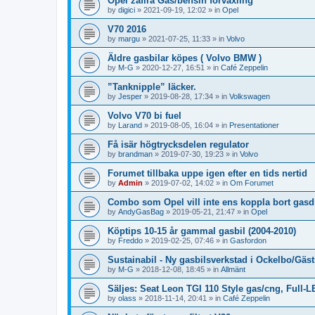
Opel zafira Gas/bensin förväxling
by
digici
»
2021-09-19, 12:02
» in
Opel
V70 2016
by
margu
»
2021-07-25, 11:33
» in
Volvo
Äldre gasbilar köpes ( Volvo BMW )
by
M-G
»
2020-12-27, 16:51
» in
Café Zeppelin
”Tanknipple” läcker.
by
Jesper
»
2019-08-28, 17:34
» in
Volkswagen
Volvo V70 bi fuel
by
Larand
»
2019-08-05, 16:04
» in
Presentationer
Få isär högtrycksdelen regulator
by
brandman
»
2019-07-30, 19:23
» in
Volvo
Forumet tillbaka uppe igen efter en tids nertid
by
Admin
»
2019-07-02, 14:02
» in
Om Forumet
Combo som Opel vill inte ens koppla bort gasdri
by
AndyGasBag
»
2019-05-21, 21:47
» in
Opel
Köptips 10-15 år gammal gasbil (2004-2010)
by
Freddo
»
2019-02-25, 07:46
» in
Gasfordon
Sustainabil - Ny gasbilsverkstad i Ockelbo/Gäst
by
M-G
»
2018-12-08, 18:45
» in
Allmänt
Säljes: Seat Leon TGI 110 Style gas/cng, Full-L
by
olass
»
2018-11-14, 20:41
» in
Café Zeppelin