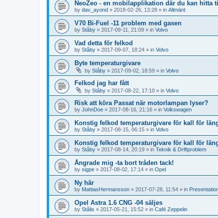
NeoZeo - en mobilapplikation där du kan hitta 
by
dav_ayond
»
2018-02-26, 13:28
» in
Allmänt
V70 Bi-Fuel -11 problem med gasen
by
Ståby
»
2017-09-11, 21:09
» in
Volvo
Vad detta för felkod
by
Ståby
»
2017-09-07, 18:24
» in
Volvo
Byte temperaturgivare
by
Ståby
»
2017-09-02, 18:59
» in
Volvo
Felkod jag har fått
by
Ståby
»
2017-08-22, 17:10
» in
Volvo
Risk att köra Passat när motorlampan lyser?
by
JohnDoe
»
2017-08-16, 21:16
» in
Volkswagen
Konstig felkod temperaturgivare för kall för län
by
Ståby
»
2017-08-15, 06:15
» in
Volvo
Konstig felkod temperaturgivare för kall för län
by
Ståby
»
2017-08-14, 20:19
» in
Teknik & Driftproblem
Ångrade mig -ta bort tråden tack!
by
sigpe
»
2017-08-02, 17:14
» in
Opel
Ny här
by
MattiasHermansson
»
2017-07-28, 11:54
» in
Presentatio
Opel Astra 1.6 CNG -04 säljes
by
Stålis
»
2017-05-21, 15:52
» in
Café Zeppelin