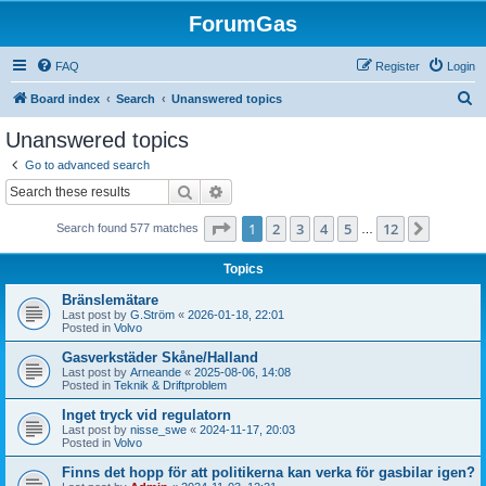
ForumGas
FAQ
Register
Login
S
Board index
Search
Unanswered topics
e
Unanswered topics
a
Go to advanced search
r
Search
Advanced search
c
Page
1
of
12
1
2
3
4
5
12
Next
Search found 577 matches
h
…
Topics
Bränslemätare
Last post by
G.Ström
«
2026-01-18, 22:01
Posted in
Volvo
Gasverkstäder Skåne/Halland
Last post by
Arneande
«
2025-08-06, 14:08
Posted in
Teknik & Driftproblem
Inget tryck vid regulatorn
Last post by
nisse_swe
«
2024-11-17, 20:03
Posted in
Volvo
Finns det hopp för att politikerna kan verka för gasbilar igen?