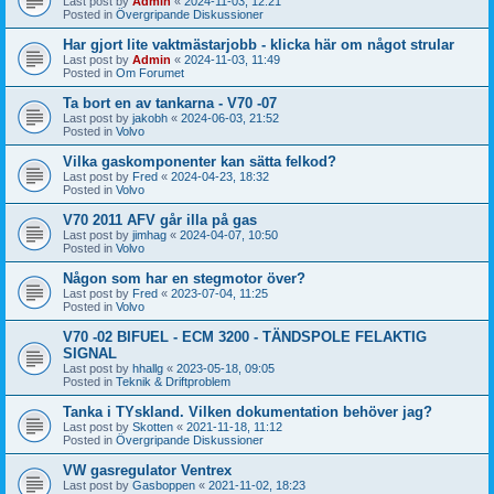
Last post by
Admin
«
2024-11-03, 12:21
Posted in
Övergripande Diskussioner
Har gjort lite vaktmästarjobb - klicka här om något strular
Last post by
Admin
«
2024-11-03, 11:49
Posted in
Om Forumet
Ta bort en av tankarna - V70 -07
Last post by
jakobh
«
2024-06-03, 21:52
Posted in
Volvo
Vilka gaskomponenter kan sätta felkod?
Last post by
Fred
«
2024-04-23, 18:32
Posted in
Volvo
V70 2011 AFV går illa på gas
Last post by
jimhag
«
2024-04-07, 10:50
Posted in
Volvo
Någon som har en stegmotor över?
Last post by
Fred
«
2023-07-04, 11:25
Posted in
Volvo
V70 -02 BIFUEL - ECM 3200 - TÄNDSPOLE FELAKTIG
SIGNAL
Last post by
hhallg
«
2023-05-18, 09:05
Posted in
Teknik & Driftproblem
Tanka i TYskland. Vilken dokumentation behöver jag?
Last post by
Skotten
«
2021-11-18, 11:12
Posted in
Övergripande Diskussioner
VW gasregulator Ventrex
Last post by
Gasboppen
«
2021-11-02, 18:23