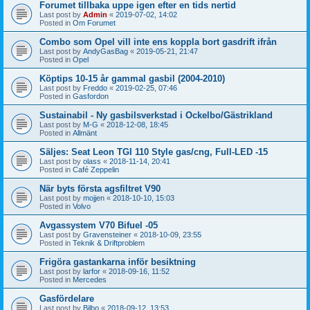
Forumet tillbaka uppe igen efter en tids nertid
Last post by
Admin
«
2019-07-02, 14:02
Posted in
Om Forumet
Combo som Opel vill inte ens koppla bort gasdrift ifrån
Last post by
AndyGasBag
«
2019-05-21, 21:47
Posted in
Opel
Köptips 10-15 år gammal gasbil (2004-2010)
Last post by
Freddo
«
2019-02-25, 07:46
Posted in
Gasfordon
Sustainabil - Ny gasbilsverkstad i Ockelbo/Gästrikland
Last post by
M-G
«
2018-12-08, 18:45
Posted in
Allmänt
Säljes: Seat Leon TGI 110 Style gas/cng, Full-LED -15
Last post by
olass
«
2018-11-14, 20:41
Posted in
Café Zeppelin
När byts första agsfiltret V90
Last post by
mojjen
«
2018-10-10, 15:03
Posted in
Volvo
Avgassystem V70 Bifuel -05
Last post by
Gravensteiner
«
2018-10-09, 23:55
Posted in
Teknik & Driftproblem
Frigöra gastankarna inför besiktning
Last post by
larfor
«
2018-09-16, 11:52
Posted in
Mercedes
Gasfördelare
Last post by
Bilbo
«
2018-09-12, 13:53