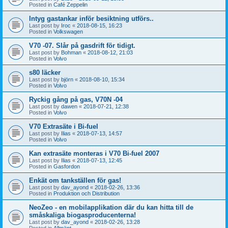
Posted in
Café Zeppelin
Intyg gastankar inför besiktning utförs..
Last post by
Iroc
«
2018-08-15, 16:23
Posted in
Volkswagen
V70 -07. Slår på gasdrift för tidigt.
Last post by
Bohman
«
2018-08-12, 21:03
Posted in
Volvo
s80 läcker
Last post by
björn
«
2018-08-10, 15:34
Posted in
Volvo
Ryckig gång på gas, V70N -04
Last post by
dawen
«
2018-07-21, 12:38
Posted in
Volvo
V70 Extrasäte i Bi-fuel
Last post by
Ilias
«
2018-07-13, 14:57
Posted in
Volvo
Kan extrasäte monteras i V70 Bi-fuel 2007
Last post by
Ilias
«
2018-07-13, 12:45
Posted in
Gasfordon
Enkät om tankställen för gas!
Last post by
dav_ayond
«
2018-02-26, 13:36
Posted in
Produktion och Distribution
NeoZeo - en mobilapplikation där du kan hitta till de
småskaliga biogasproducenterna!
Last post by
dav_ayond
«
2018-02-26, 13:28
Posted in
Allmänt