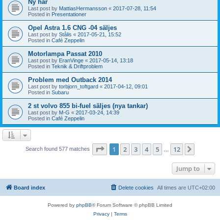
Ny här
Last post by
MattiasHermansson
«
2017-07-28, 11:54
Posted in
Presentationer
Opel Astra 1.6 CNG -04 säljes
Last post by
Stålis
«
2017-05-21, 15:52
Posted in
Café Zeppelin
Motorlampa Passat 2010
Last post by
EranVinge
«
2017-05-14, 13:18
Posted in
Teknik & Driftproblem
Problem med Outback 2014
Last post by
torbjorn_toftgard
«
2017-04-12, 09:01
Posted in
Subaru
2 st volvo 855 bi-fuel säljes (nya tankar)
Last post by
M-G
«
2017-03-24, 14:39
Posted in
Café Zeppelin
Page
1
of
12
1
2
3
4
5
12
Next
Search found 577 matches
…
Jump to
Board index
Delete cookies
All times are
UTC+02:00
Powered by
phpBB
® Forum Software © phpBB Limited
Privacy
|
Terms