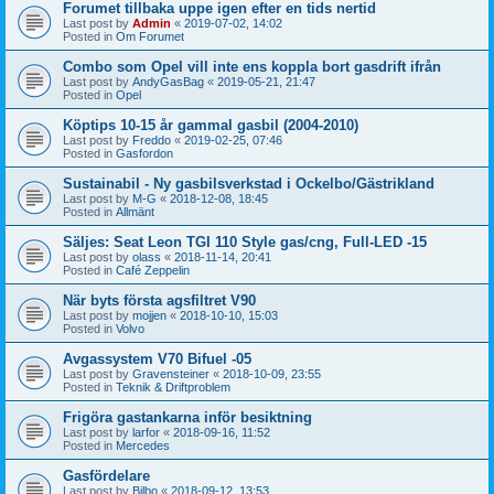
Forumet tillbaka uppe igen efter en tids nertid
Last post by
Admin
«
2019-07-02, 14:02
Posted in
Om Forumet
Combo som Opel vill inte ens koppla bort gasdrift ifrån
Last post by
AndyGasBag
«
2019-05-21, 21:47
Posted in
Opel
Köptips 10-15 år gammal gasbil (2004-2010)
Last post by
Freddo
«
2019-02-25, 07:46
Posted in
Gasfordon
Sustainabil - Ny gasbilsverkstad i Ockelbo/Gästrikland
Last post by
M-G
«
2018-12-08, 18:45
Posted in
Allmänt
Säljes: Seat Leon TGI 110 Style gas/cng, Full-LED -15
Last post by
olass
«
2018-11-14, 20:41
Posted in
Café Zeppelin
När byts första agsfiltret V90
Last post by
mojjen
«
2018-10-10, 15:03
Posted in
Volvo
Avgassystem V70 Bifuel -05
Last post by
Gravensteiner
«
2018-10-09, 23:55
Posted in
Teknik & Driftproblem
Frigöra gastankarna inför besiktning
Last post by
larfor
«
2018-09-16, 11:52
Posted in
Mercedes
Gasfördelare
Last post by
Bilbo
«
2018-09-12, 13:53