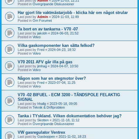
Last post by
Admin
«
2024-11-03, 12:21
Posted in
Övergripande Diskussioner
Har gjort lite vaktmästarjobb - klicka här om något strular
Last post by
Admin
«
2024-11-03, 11:49
Posted in
Om Forumet
Ta bort en av tankarna - V70 -07
Last post by
jakobh
«
2024-06-03, 21:52
Posted in
Volvo
Vilka gaskomponenter kan sätta felkod?
Last post by
Fred
«
2024-04-23, 18:32
Posted in
Volvo
V70 2011 AFV går illa på gas
Last post by
jimhag
«
2024-04-07, 10:50
Posted in
Volvo
Någon som har en stegmotor över?
Last post by
Fred
«
2023-07-04, 11:25
Posted in
Volvo
V70 -02 BIFUEL - ECM 3200 - TÄNDSPOLE FELAKTIG
SIGNAL
Last post by
hhallg
«
2023-05-18, 09:05
Posted in
Teknik & Driftproblem
Tanka i TYskland. Vilken dokumentation behöver jag?
Last post by
Skotten
«
2021-11-18, 11:12
Posted in
Övergripande Diskussioner
VW gasregulator Ventrex
Last post by
Gasboppen
«
2021-11-02, 18:23