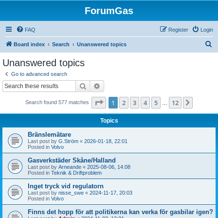
ForumGas
FAQ
Register
Login
S
Board index
Search
Unanswered topics
e
Unanswered topics
a
Go to advanced search
r
Search
Advanced search
c
Page
1
of
12
1
2
3
4
5
12
Next
Search found 577 matches
h
…
Topics
Bränslemätare
Last post by
G.Ström
«
2026-01-18, 22:01
Posted in
Volvo
Gasverkstäder Skåne/Halland
Last post by
Arneande
«
2025-08-06, 14:08
Posted in
Teknik & Driftproblem
Inget tryck vid regulatorn
Last post by
nisse_swe
«
2024-11-17, 20:03
Posted in
Volvo
Finns det hopp för att politikerna kan verka för gasbilar igen?