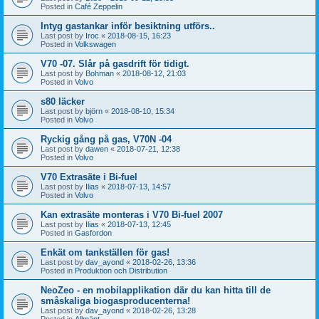
Posted in
Café Zeppelin
Intyg gastankar inför besiktning utförs..
Last post by
Iroc
«
2018-08-15, 16:23
Posted in
Volkswagen
V70 -07. Slår på gasdrift för tidigt.
Last post by
Bohman
«
2018-08-12, 21:03
Posted in
Volvo
s80 läcker
Last post by
björn
«
2018-08-10, 15:34
Posted in
Volvo
Ryckig gång på gas, V70N -04
Last post by
dawen
«
2018-07-21, 12:38
Posted in
Volvo
V70 Extrasäte i Bi-fuel
Last post by
Ilias
«
2018-07-13, 14:57
Posted in
Volvo
Kan extrasäte monteras i V70 Bi-fuel 2007
Last post by
Ilias
«
2018-07-13, 12:45
Posted in
Gasfordon
Enkät om tankställen för gas!
Last post by
dav_ayond
«
2018-02-26, 13:36
Posted in
Produktion och Distribution
NeoZeo - en mobilapplikation där du kan hitta till de
småskaliga biogasproducenterna!
Last post by
dav_ayond
«
2018-02-26, 13:28
Posted in
Allmänt