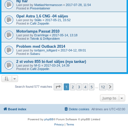
Ny här
Last post by
MattiasHermansson
«
2017-07-28, 11:54
Posted in
Presentationer
Opel Astra 1.6 CNG -04 säljes
Last post by
Stålis
«
2017-05-21, 15:52
Posted in
Café Zeppelin
Motorlampa Passat 2010
Last post by
EranVinge
«
2017-05-14, 13:18
Posted in
Teknik & Driftproblem
Problem med Outback 2014
Last post by
torbjorn_toftgard
«
2017-04-12, 09:01
Posted in
Subaru
2 st volvo 855 bi-fuel säljes (nya tankar)
Last post by
M-G
«
2017-03-24, 14:39
Posted in
Café Zeppelin
Page
1
of
12
1
2
3
4
5
12
Next
Search found 577 matches
…
Jump to
Board index
Delete cookies
All times are
UTC+02:00
Powered by
phpBB
® Forum Software © phpBB Limited
Privacy
|
Terms