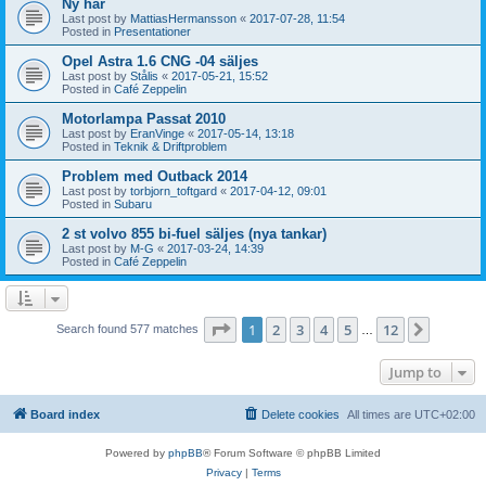
Ny här
Last post by
MattiasHermansson
«
2017-07-28, 11:54
Posted in
Presentationer
Opel Astra 1.6 CNG -04 säljes
Last post by
Stålis
«
2017-05-21, 15:52
Posted in
Café Zeppelin
Motorlampa Passat 2010
Last post by
EranVinge
«
2017-05-14, 13:18
Posted in
Teknik & Driftproblem
Problem med Outback 2014
Last post by
torbjorn_toftgard
«
2017-04-12, 09:01
Posted in
Subaru
2 st volvo 855 bi-fuel säljes (nya tankar)
Last post by
M-G
«
2017-03-24, 14:39
Posted in
Café Zeppelin
Page
1
of
12
1
2
3
4
5
12
Next
Search found 577 matches
…
Jump to
Board index
Delete cookies
All times are
UTC+02:00
Powered by
phpBB
® Forum Software © phpBB Limited
Privacy
|
Terms