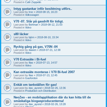
Posted in
Café Zeppelin
Intyg gastankar inför besiktning utförs..
Last post by
Iroc
«
2018-08-15, 16:23
Posted in
Volkswagen
V70 -07. Slår på gasdrift för tidigt.
Last post by
Bohman
«
2018-08-12, 21:03
Posted in
Volvo
s80 läcker
Last post by
björn
«
2018-08-10, 15:34
Posted in
Volvo
Ryckig gång på gas, V70N -04
Last post by
dawen
«
2018-07-21, 12:38
Posted in
Volvo
V70 Extrasäte i Bi-fuel
Last post by
Ilias
«
2018-07-13, 14:57
Posted in
Volvo
Kan extrasäte monteras i V70 Bi-fuel 2007
Last post by
Ilias
«
2018-07-13, 12:45
Posted in
Gasfordon
Enkät om tankställen för gas!
Last post by
dav_ayond
«
2018-02-26, 13:36
Posted in
Produktion och Distribution
NeoZeo - en mobilapplikation där du kan hitta till de
småskaliga biogasproducenterna!
Last post by
dav_ayond
«
2018-02-26, 13:28
Posted in
Allmänt