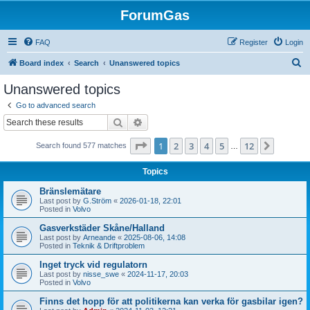
ForumGas
FAQ
Register
Login
S
Board index
Search
Unanswered topics
e
Unanswered topics
a
Go to advanced search
r
Search
Advanced search
c
Page
1
of
12
1
2
3
4
5
12
Next
Search found 577 matches
h
…
Topics
Bränslemätare
Last post by
G.Ström
«
2026-01-18, 22:01
Posted in
Volvo
Gasverkstäder Skåne/Halland
Last post by
Arneande
«
2025-08-06, 14:08
Posted in
Teknik & Driftproblem
Inget tryck vid regulatorn
Last post by
nisse_swe
«
2024-11-17, 20:03
Posted in
Volvo
Finns det hopp för att politikerna kan verka för gasbilar igen?