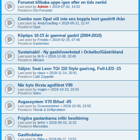
Forumet tillbaka uppe igen efter en tids nertid
Last post by
Admin
«
2019-07-02, 14:02
Posted in
Om Forumet
Combo som Opel vill inte ens koppla bort gasdrift ifrån
Last post by
AndyGasBag
«
2019-05-21, 21:47
Posted in
Opel
Köptips 10-15 år gammal gasbil (2004-2010)
Last post by
Freddo
«
2019-02-25, 07:46
Posted in
Gasfordon
Sustainabil - Ny gasbilsverkstad i Ockelbo/Gästrikland
Last post by
M-G
«
2018-12-08, 18:45
Posted in
Allmänt
Säljes: Seat Leon TGI 110 Style gas/cng, Full-LED -15
Last post by
olass
«
2018-11-14, 20:41
Posted in
Café Zeppelin
När byts första agsfiltret V90
Last post by
mojjen
«
2018-10-10, 15:03
Posted in
Volvo
Avgassystem V70 Bifuel -05
Last post by
Gravensteiner
«
2018-10-09, 23:55
Posted in
Teknik & Driftproblem
Frigöra gastankarna inför besiktning
Last post by
larfor
«
2018-09-16, 11:52
Posted in
Mercedes
Gasfördelare
Last post by
Bilbo
«
2018-09-12, 13:53