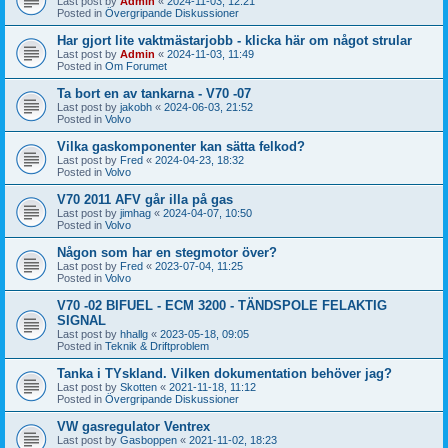
Last post by
Admin
«
2024-11-03, 12:21
Posted in
Övergripande Diskussioner
Har gjort lite vaktmästarjobb - klicka här om något strular
Last post by
Admin
«
2024-11-03, 11:49
Posted in
Om Forumet
Ta bort en av tankarna - V70 -07
Last post by
jakobh
«
2024-06-03, 21:52
Posted in
Volvo
Vilka gaskomponenter kan sätta felkod?
Last post by
Fred
«
2024-04-23, 18:32
Posted in
Volvo
V70 2011 AFV går illa på gas
Last post by
jimhag
«
2024-04-07, 10:50
Posted in
Volvo
Någon som har en stegmotor över?
Last post by
Fred
«
2023-07-04, 11:25
Posted in
Volvo
V70 -02 BIFUEL - ECM 3200 - TÄNDSPOLE FELAKTIG
SIGNAL
Last post by
hhallg
«
2023-05-18, 09:05
Posted in
Teknik & Driftproblem
Tanka i TYskland. Vilken dokumentation behöver jag?
Last post by
Skotten
«
2021-11-18, 11:12
Posted in
Övergripande Diskussioner
VW gasregulator Ventrex
Last post by
Gasboppen
«
2021-11-02, 18:23