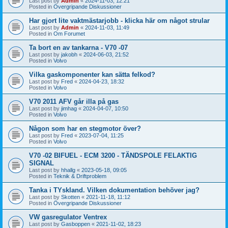
Last post by
Admin
«
2024-11-03, 12:21
Posted in
Övergripande Diskussioner
Har gjort lite vaktmästarjobb - klicka här om något strular
Last post by
Admin
«
2024-11-03, 11:49
Posted in
Om Forumet
Ta bort en av tankarna - V70 -07
Last post by
jakobh
«
2024-06-03, 21:52
Posted in
Volvo
Vilka gaskomponenter kan sätta felkod?
Last post by
Fred
«
2024-04-23, 18:32
Posted in
Volvo
V70 2011 AFV går illa på gas
Last post by
jimhag
«
2024-04-07, 10:50
Posted in
Volvo
Någon som har en stegmotor över?
Last post by
Fred
«
2023-07-04, 11:25
Posted in
Volvo
V70 -02 BIFUEL - ECM 3200 - TÄNDSPOLE FELAKTIG
SIGNAL
Last post by
hhallg
«
2023-05-18, 09:05
Posted in
Teknik & Driftproblem
Tanka i TYskland. Vilken dokumentation behöver jag?
Last post by
Skotten
«
2021-11-18, 11:12
Posted in
Övergripande Diskussioner
VW gasregulator Ventrex
Last post by
Gasboppen
«
2021-11-02, 18:23