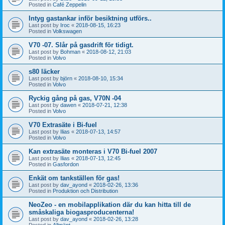
Posted in
Café Zeppelin
Intyg gastankar inför besiktning utförs..
Last post by
Iroc
«
2018-08-15, 16:23
Posted in
Volkswagen
V70 -07. Slår på gasdrift för tidigt.
Last post by
Bohman
«
2018-08-12, 21:03
Posted in
Volvo
s80 läcker
Last post by
björn
«
2018-08-10, 15:34
Posted in
Volvo
Ryckig gång på gas, V70N -04
Last post by
dawen
«
2018-07-21, 12:38
Posted in
Volvo
V70 Extrasäte i Bi-fuel
Last post by
Ilias
«
2018-07-13, 14:57
Posted in
Volvo
Kan extrasäte monteras i V70 Bi-fuel 2007
Last post by
Ilias
«
2018-07-13, 12:45
Posted in
Gasfordon
Enkät om tankställen för gas!
Last post by
dav_ayond
«
2018-02-26, 13:36
Posted in
Produktion och Distribution
NeoZeo - en mobilapplikation där du kan hitta till de
småskaliga biogasproducenterna!
Last post by
dav_ayond
«
2018-02-26, 13:28
Posted in
Allmänt