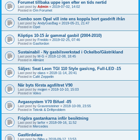
Forumet tillbaka uppe igen efter en tids nertid
Last post by
Admin
«
2019-07-02, 14:02
Posted in
Om Forumet
Combo som Opel vill inte ens koppla bort gasdrift ifrån
Last post by
AndyGasBag
«
2019-05-21, 21:47
Posted in
Opel
Köptips 10-15 år gammal gasbil (2004-2010)
Last post by
Freddo
«
2019-02-25, 07:46
Posted in
Gasfordon
Sustainabil - Ny gasbilsverkstad i Ockelbo/Gästrikland
Last post by
M-G
«
2018-12-08, 18:45
Posted in
Allmänt
Säljes: Seat Leon TGI 110 Style gas/cng, Full-LED -15
Last post by
olass
«
2018-11-14, 20:41
Posted in
Café Zeppelin
När byts första agsfiltret V90
Last post by
mojjen
«
2018-10-10, 15:03
Posted in
Volvo
Avgassystem V70 Bifuel -05
Last post by
Gravensteiner
«
2018-10-09, 23:55
Posted in
Teknik & Driftproblem
Frigöra gastankarna inför besiktning
Last post by
larfor
«
2018-09-16, 11:52
Posted in
Mercedes
Gasfördelare
Last post by
Bilbo
«
2018-09-12, 13:53