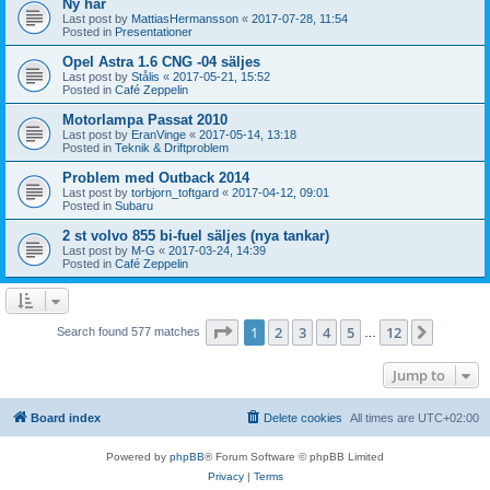
Ny här
Last post by
MattiasHermansson
«
2017-07-28, 11:54
Posted in
Presentationer
Opel Astra 1.6 CNG -04 säljes
Last post by
Stålis
«
2017-05-21, 15:52
Posted in
Café Zeppelin
Motorlampa Passat 2010
Last post by
EranVinge
«
2017-05-14, 13:18
Posted in
Teknik & Driftproblem
Problem med Outback 2014
Last post by
torbjorn_toftgard
«
2017-04-12, 09:01
Posted in
Subaru
2 st volvo 855 bi-fuel säljes (nya tankar)
Last post by
M-G
«
2017-03-24, 14:39
Posted in
Café Zeppelin
Page
1
of
12
1
2
3
4
5
12
Next
Search found 577 matches
…
Jump to
Board index
Delete cookies
All times are
UTC+02:00
Powered by
phpBB
® Forum Software © phpBB Limited
Privacy
|
Terms