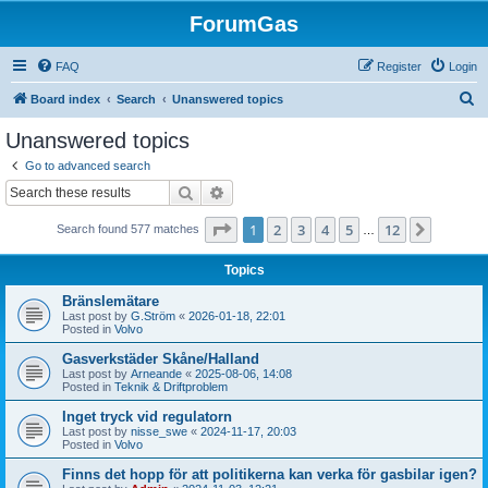
ForumGas
FAQ
Register
Login
S
Board index
Search
Unanswered topics
e
Unanswered topics
a
Go to advanced search
r
Search
Advanced search
c
Page
1
of
12
1
2
3
4
5
12
Next
Search found 577 matches
h
…
Topics
Bränslemätare
Last post by
G.Ström
«
2026-01-18, 22:01
Posted in
Volvo
Gasverkstäder Skåne/Halland
Last post by
Arneande
«
2025-08-06, 14:08
Posted in
Teknik & Driftproblem
Inget tryck vid regulatorn
Last post by
nisse_swe
«
2024-11-17, 20:03
Posted in
Volvo
Finns det hopp för att politikerna kan verka för gasbilar igen?