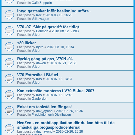
Posted in
Café Zeppelin
Intyg gastankar inför besiktning utförs..
Last post by
Iroc
«
2018-08-15, 16:23
Posted in
Volkswagen
V70 -07. Slår på gasdrift för tidigt.
Last post by
Bohman
«
2018-08-12, 21:03
Posted in
Volvo
s80 läcker
Last post by
björn
«
2018-08-10, 15:34
Posted in
Volvo
Ryckig gång på gas, V70N -04
Last post by
dawen
«
2018-07-21, 12:38
Posted in
Volvo
V70 Extrasäte i Bi-fuel
Last post by
Ilias
«
2018-07-13, 14:57
Posted in
Volvo
Kan extrasäte monteras i V70 Bi-fuel 2007
Last post by
Ilias
«
2018-07-13, 12:45
Posted in
Gasfordon
Enkät om tankställen för gas!
Last post by
dav_ayond
«
2018-02-26, 13:36
Posted in
Produktion och Distribution
NeoZeo - en mobilapplikation där du kan hitta till de
småskaliga biogasproducenterna!
Last post by
dav_ayond
«
2018-02-26, 13:28
Posted in
Allmänt