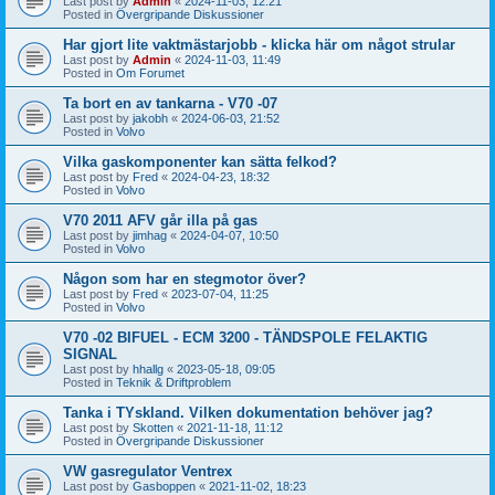
Last post by
Admin
«
2024-11-03, 12:21
Posted in
Övergripande Diskussioner
Har gjort lite vaktmästarjobb - klicka här om något strular
Last post by
Admin
«
2024-11-03, 11:49
Posted in
Om Forumet
Ta bort en av tankarna - V70 -07
Last post by
jakobh
«
2024-06-03, 21:52
Posted in
Volvo
Vilka gaskomponenter kan sätta felkod?
Last post by
Fred
«
2024-04-23, 18:32
Posted in
Volvo
V70 2011 AFV går illa på gas
Last post by
jimhag
«
2024-04-07, 10:50
Posted in
Volvo
Någon som har en stegmotor över?
Last post by
Fred
«
2023-07-04, 11:25
Posted in
Volvo
V70 -02 BIFUEL - ECM 3200 - TÄNDSPOLE FELAKTIG
SIGNAL
Last post by
hhallg
«
2023-05-18, 09:05
Posted in
Teknik & Driftproblem
Tanka i TYskland. Vilken dokumentation behöver jag?
Last post by
Skotten
«
2021-11-18, 11:12
Posted in
Övergripande Diskussioner
VW gasregulator Ventrex
Last post by
Gasboppen
«
2021-11-02, 18:23