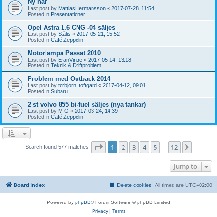
Ny här
Last post by
MattiasHermansson
«
2017-07-28, 11:54
Posted in
Presentationer
Opel Astra 1.6 CNG -04 säljes
Last post by
Stålis
«
2017-05-21, 15:52
Posted in
Café Zeppelin
Motorlampa Passat 2010
Last post by
EranVinge
«
2017-05-14, 13:18
Posted in
Teknik & Driftproblem
Problem med Outback 2014
Last post by
torbjorn_toftgard
«
2017-04-12, 09:01
Posted in
Subaru
2 st volvo 855 bi-fuel säljes (nya tankar)
Last post by
M-G
«
2017-03-24, 14:39
Posted in
Café Zeppelin
Page
1
of
12
1
2
3
4
5
12
Next
Search found 577 matches
…
Jump to
Board index
Delete cookies
All times are
UTC+02:00
Powered by
phpBB
® Forum Software © phpBB Limited
Privacy
|
Terms