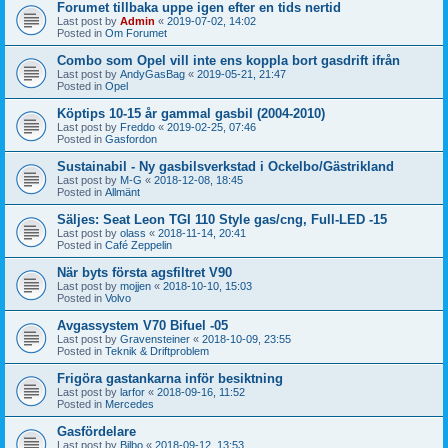
Forumet tillbaka uppe igen efter en tids nertid
Last post by
Admin
«
2019-07-02, 14:02
Posted in
Om Forumet
Combo som Opel vill inte ens koppla bort gasdrift ifrån
Last post by
AndyGasBag
«
2019-05-21, 21:47
Posted in
Opel
Köptips 10-15 år gammal gasbil (2004-2010)
Last post by
Freddo
«
2019-02-25, 07:46
Posted in
Gasfordon
Sustainabil - Ny gasbilsverkstad i Ockelbo/Gästrikland
Last post by
M-G
«
2018-12-08, 18:45
Posted in
Allmänt
Säljes: Seat Leon TGI 110 Style gas/cng, Full-LED -15
Last post by
olass
«
2018-11-14, 20:41
Posted in
Café Zeppelin
När byts första agsfiltret V90
Last post by
mojjen
«
2018-10-10, 15:03
Posted in
Volvo
Avgassystem V70 Bifuel -05
Last post by
Gravensteiner
«
2018-10-09, 23:55
Posted in
Teknik & Driftproblem
Frigöra gastankarna inför besiktning
Last post by
larfor
«
2018-09-16, 11:52
Posted in
Mercedes
Gasfördelare
Last post by
Bilbo
«
2018-09-12, 13:53