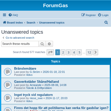
ForumGas
FAQ
Register
Login
S
Board index
Search
Unanswered topics
e
Unanswered topics
a
Go to advanced search
r
Search
Advanced search
c
Page
1
of
12
1
2
3
4
5
12
Next
Search found 577 matches
h
…
Topics
Bränslemätare
Last post by
G.Ström
«
2026-01-18, 22:01
Posted in
Volvo
Gasverkstäder Skåne/Halland
Last post by
Arneande
«
2025-08-06, 14:08
Posted in
Teknik & Driftproblem
Inget tryck vid regulatorn
Last post by
nisse_swe
«
2024-11-17, 20:03
Posted in
Volvo
Finns det hopp för att politikerna kan verka för gasbilar igen?