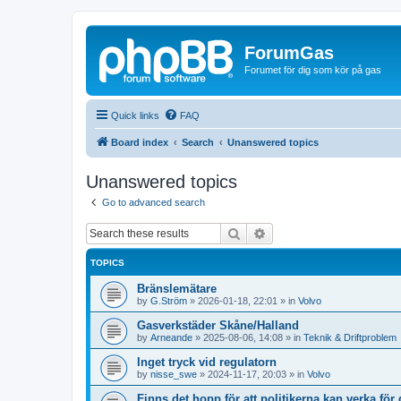
ForumGas
Forumet för dig som kör på gas
Quick links
FAQ
Board index
Search
Unanswered topics
Unanswered topics
Go to advanced search
Search
Advanced search
TOPICS
Bränslemätare
by
G.Ström
»
2026-01-18, 22:01
» in
Volvo
Gasverkstäder Skåne/Halland
by
Arneande
»
2025-08-06, 14:08
» in
Teknik & Driftproblem
Inget tryck vid regulatorn
by
nisse_swe
»
2024-11-17, 20:03
» in
Volvo
Finns det hopp för att politikerna kan verka för