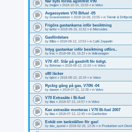
När byts första agsfiltret V90
by
mojjen
»
2018-10-10, 15:03
» in
Volvo
Avgassystem V70 Bifuel -05
by
Gravensteiner
»
2018-10-09, 23:55
» in
Teknik & Driftpro
Frigöra gastankarna inför besiktning
by
larfor
»
2018-09-16, 11:52
» in
Mercedes
Gasfördelare
by
Bilbo
»
2018-09-12, 13:53
» in
Café Zeppelin
Intyg gastankar inför besiktning utförs..
by
Iroc
»
2018-08-15, 16:23
» in
Volkswagen
V70 -07. Slår på gasdrift för tidigt.
by
Bohman
»
2018-08-12, 21:03
» in
Volvo
s80 läcker
by
björn
»
2018-08-10, 15:34
» in
Volvo
Ryckig gång på gas, V70N -04
by
dawen
»
2018-07-21, 12:38
» in
Volvo
V70 Extrasäte i Bi-fuel
by
Ilias
»
2018-07-13, 14:57
» in
Volvo
Kan extrasäte monteras i V70 Bi-fuel 2007
by
Ilias
»
2018-07-13, 12:45
» in
Gasfordon
Enkät om tankställen för gas!
by
dav_ayond
»
2018-02-26, 13:36
» in
Produktion och Distri