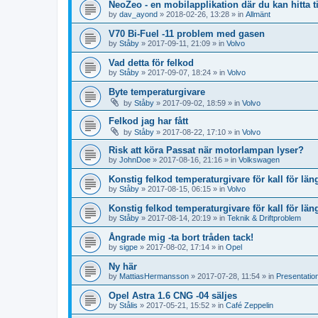
NeoZeo - en mobilapplikation där du kan hitta 
by
dav_ayond
»
2018-02-26, 13:28
» in
Allmänt
V70 Bi-Fuel -11 problem med gasen
by
Ståby
»
2017-09-11, 21:09
» in
Volvo
Vad detta för felkod
by
Ståby
»
2017-09-07, 18:24
» in
Volvo
Byte temperaturgivare
by
Ståby
»
2017-09-02, 18:59
» in
Volvo
Felkod jag har fått
by
Ståby
»
2017-08-22, 17:10
» in
Volvo
Risk att köra Passat när motorlampan lyser?
by
JohnDoe
»
2017-08-16, 21:16
» in
Volkswagen
Konstig felkod temperaturgivare för kall för län
by
Ståby
»
2017-08-15, 06:15
» in
Volvo
Konstig felkod temperaturgivare för kall för län
by
Ståby
»
2017-08-14, 20:19
» in
Teknik & Driftproblem
Ångrade mig -ta bort tråden tack!
by
sigpe
»
2017-08-02, 17:14
» in
Opel
Ny här
by
MattiasHermansson
»
2017-07-28, 11:54
» in
Presentatio
Opel Astra 1.6 CNG -04 säljes
by
Stålis
»
2017-05-21, 15:52
» in
Café Zeppelin