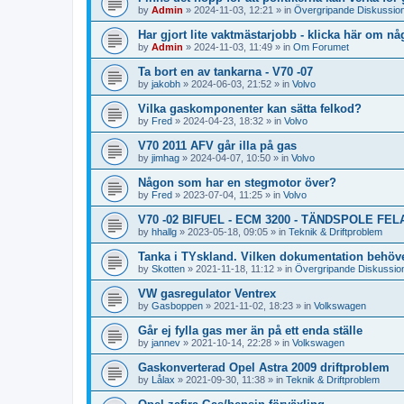
by
Admin
»
2024-11-03, 12:21
» in
Övergripande Diskussio
Har gjort lite vaktmästarjobb - klicka här om någ
by
Admin
»
2024-11-03, 11:49
» in
Om Forumet
Ta bort en av tankarna - V70 -07
by
jakobh
»
2024-06-03, 21:52
» in
Volvo
Vilka gaskomponenter kan sätta felkod?
by
Fred
»
2024-04-23, 18:32
» in
Volvo
V70 2011 AFV går illa på gas
by
jimhag
»
2024-04-07, 10:50
» in
Volvo
Någon som har en stegmotor över?
by
Fred
»
2023-07-04, 11:25
» in
Volvo
V70 -02 BIFUEL - ECM 3200 - TÄNDSPOLE FE
by
hhallg
»
2023-05-18, 09:05
» in
Teknik & Driftproblem
Tanka i TYskland. Vilken dokumentation behöv
by
Skotten
»
2021-11-18, 11:12
» in
Övergripande Diskussio
VW gasregulator Ventrex
by
Gasboppen
»
2021-11-02, 18:23
» in
Volkswagen
Går ej fylla gas mer än på ett enda ställe
by
jannev
»
2021-10-14, 22:28
» in
Volkswagen
Gaskonverterad Opel Astra 2009 driftproblem
by
Lålax
»
2021-09-30, 11:38
» in
Teknik & Driftproblem