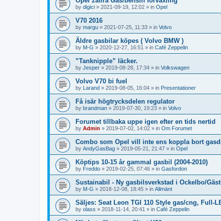
Opel zafira Gas/bensin förväxling
by
digici
»
2021-09-19, 12:02
» in
Opel
V70 2016
by
margu
»
2021-07-25, 11:33
» in
Volvo
Äldre gasbilar köpes ( Volvo BMW )
by
M-G
»
2020-12-27, 16:51
» in
Café Zeppelin
”Tanknipple” läcker.
by
Jesper
»
2019-08-28, 17:34
» in
Volkswagen
Volvo V70 bi fuel
by
Larand
»
2019-08-05, 16:04
» in
Presentationer
Få isär högtrycksdelen regulator
by
brandman
»
2019-07-30, 19:23
» in
Volvo
Forumet tillbaka uppe igen efter en tids nertid
by
Admin
»
2019-07-02, 14:02
» in
Om Forumet
Combo som Opel vill inte ens koppla bort gasdri
by
AndyGasBag
»
2019-05-21, 21:47
» in
Opel
Köptips 10-15 år gammal gasbil (2004-2010)
by
Freddo
»
2019-02-25, 07:46
» in
Gasfordon
Sustainabil - Ny gasbilsverkstad i Ockelbo/Gäst
by
M-G
»
2018-12-08, 18:45
» in
Allmänt
Säljes: Seat Leon TGI 110 Style gas/cng, Full-L
by
olass
»
2018-11-14, 20:41
» in
Café Zeppelin