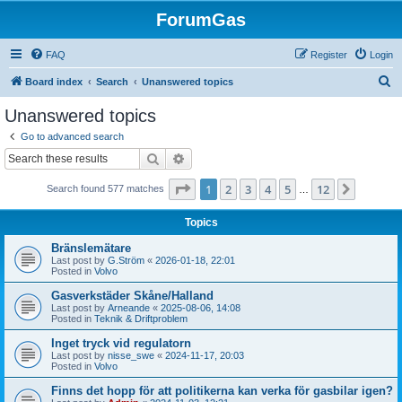
ForumGas
FAQ
Register
Login
S
Board index
Search
Unanswered topics
e
Unanswered topics
a
Go to advanced search
r
Search
Advanced search
c
Page
1
of
12
1
2
3
4
5
12
Next
Search found 577 matches
h
…
Topics
Bränslemätare
Last post by
G.Ström
«
2026-01-18, 22:01
Posted in
Volvo
Gasverkstäder Skåne/Halland
Last post by
Arneande
«
2025-08-06, 14:08
Posted in
Teknik & Driftproblem
Inget tryck vid regulatorn
Last post by
nisse_swe
«
2024-11-17, 20:03
Posted in
Volvo
Finns det hopp för att politikerna kan verka för gasbilar igen?