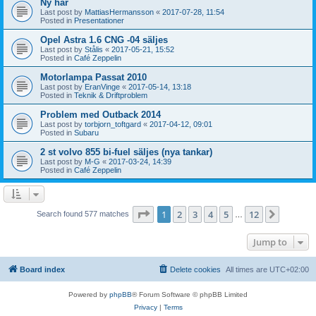
Ny här
Last post by
MattiasHermansson
«
2017-07-28, 11:54
Posted in
Presentationer
Opel Astra 1.6 CNG -04 säljes
Last post by
Stålis
«
2017-05-21, 15:52
Posted in
Café Zeppelin
Motorlampa Passat 2010
Last post by
EranVinge
«
2017-05-14, 13:18
Posted in
Teknik & Driftproblem
Problem med Outback 2014
Last post by
torbjorn_toftgard
«
2017-04-12, 09:01
Posted in
Subaru
2 st volvo 855 bi-fuel säljes (nya tankar)
Last post by
M-G
«
2017-03-24, 14:39
Posted in
Café Zeppelin
Page
1
of
12
1
2
3
4
5
12
Next
Search found 577 matches
…
Jump to
Board index
Delete cookies
All times are
UTC+02:00
Powered by
phpBB
® Forum Software © phpBB Limited
Privacy
|
Terms