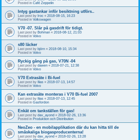
Posted in
Café Zeppelin
Intyg gastankar inför besiktning utförs..
Last post by
Iroc
«
2018-08-15, 16:23
Posted in
Volkswagen
V70 -07. Slår på gasdrift för tidigt.
Last post by
Bohman
«
2018-08-12, 21:03
Posted in
Volvo
s80 läcker
Last post by
björn
«
2018-08-10, 15:34
Posted in
Volvo
Ryckig gång på gas, V70N -04
Last post by
dawen
«
2018-07-21, 12:38
Posted in
Volvo
V70 Extrasäte i Bi-fuel
Last post by
Ilias
«
2018-07-13, 14:57
Posted in
Volvo
Kan extrasäte monteras i V70 Bi-fuel 2007
Last post by
Ilias
«
2018-07-13, 12:45
Posted in
Gasfordon
Enkät om tankställen för gas!
Last post by
dav_ayond
«
2018-02-26, 13:36
Posted in
Produktion och Distribution
NeoZeo - en mobilapplikation där du kan hitta till de
småskaliga biogasproducenterna!
Last post by
dav_ayond
«
2018-02-26, 13:28
Posted in
Allmänt