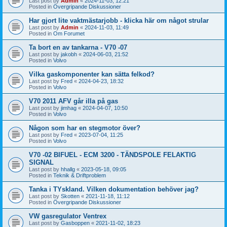
Last post by
Admin
«
2024-11-03, 12:21
Posted in
Övergripande Diskussioner
Har gjort lite vaktmästarjobb - klicka här om något strular
Last post by
Admin
«
2024-11-03, 11:49
Posted in
Om Forumet
Ta bort en av tankarna - V70 -07
Last post by
jakobh
«
2024-06-03, 21:52
Posted in
Volvo
Vilka gaskomponenter kan sätta felkod?
Last post by
Fred
«
2024-04-23, 18:32
Posted in
Volvo
V70 2011 AFV går illa på gas
Last post by
jimhag
«
2024-04-07, 10:50
Posted in
Volvo
Någon som har en stegmotor över?
Last post by
Fred
«
2023-07-04, 11:25
Posted in
Volvo
V70 -02 BIFUEL - ECM 3200 - TÄNDSPOLE FELAKTIG
SIGNAL
Last post by
hhallg
«
2023-05-18, 09:05
Posted in
Teknik & Driftproblem
Tanka i TYskland. Vilken dokumentation behöver jag?
Last post by
Skotten
«
2021-11-18, 11:12
Posted in
Övergripande Diskussioner
VW gasregulator Ventrex
Last post by
Gasboppen
«
2021-11-02, 18:23