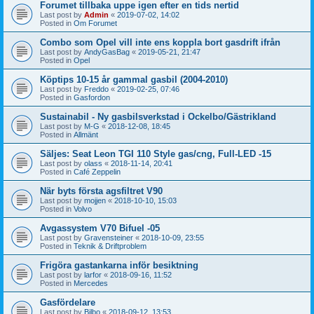
Forumet tillbaka uppe igen efter en tids nertid
Last post by
Admin
«
2019-07-02, 14:02
Posted in
Om Forumet
Combo som Opel vill inte ens koppla bort gasdrift ifrån
Last post by
AndyGasBag
«
2019-05-21, 21:47
Posted in
Opel
Köptips 10-15 år gammal gasbil (2004-2010)
Last post by
Freddo
«
2019-02-25, 07:46
Posted in
Gasfordon
Sustainabil - Ny gasbilsverkstad i Ockelbo/Gästrikland
Last post by
M-G
«
2018-12-08, 18:45
Posted in
Allmänt
Säljes: Seat Leon TGI 110 Style gas/cng, Full-LED -15
Last post by
olass
«
2018-11-14, 20:41
Posted in
Café Zeppelin
När byts första agsfiltret V90
Last post by
mojjen
«
2018-10-10, 15:03
Posted in
Volvo
Avgassystem V70 Bifuel -05
Last post by
Gravensteiner
«
2018-10-09, 23:55
Posted in
Teknik & Driftproblem
Frigöra gastankarna inför besiktning
Last post by
larfor
«
2018-09-16, 11:52
Posted in
Mercedes
Gasfördelare
Last post by
Bilbo
«
2018-09-12, 13:53