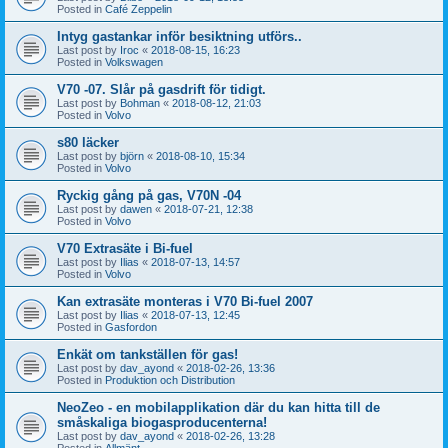
Posted in
Café Zeppelin
Intyg gastankar inför besiktning utförs..
Last post by
Iroc
«
2018-08-15, 16:23
Posted in
Volkswagen
V70 -07. Slår på gasdrift för tidigt.
Last post by
Bohman
«
2018-08-12, 21:03
Posted in
Volvo
s80 läcker
Last post by
björn
«
2018-08-10, 15:34
Posted in
Volvo
Ryckig gång på gas, V70N -04
Last post by
dawen
«
2018-07-21, 12:38
Posted in
Volvo
V70 Extrasäte i Bi-fuel
Last post by
Ilias
«
2018-07-13, 14:57
Posted in
Volvo
Kan extrasäte monteras i V70 Bi-fuel 2007
Last post by
Ilias
«
2018-07-13, 12:45
Posted in
Gasfordon
Enkät om tankställen för gas!
Last post by
dav_ayond
«
2018-02-26, 13:36
Posted in
Produktion och Distribution
NeoZeo - en mobilapplikation där du kan hitta till de
småskaliga biogasproducenterna!
Last post by
dav_ayond
«
2018-02-26, 13:28
Posted in
Allmänt