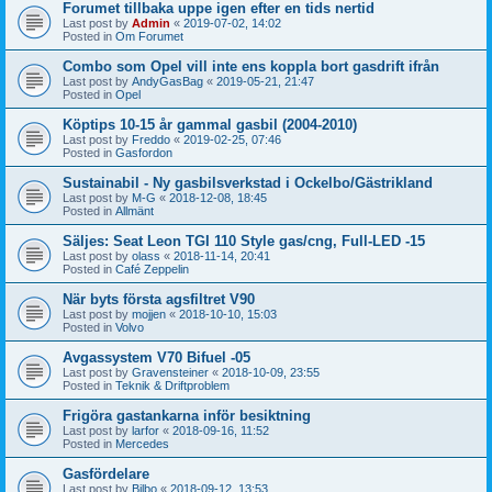
Forumet tillbaka uppe igen efter en tids nertid
Last post by
Admin
«
2019-07-02, 14:02
Posted in
Om Forumet
Combo som Opel vill inte ens koppla bort gasdrift ifrån
Last post by
AndyGasBag
«
2019-05-21, 21:47
Posted in
Opel
Köptips 10-15 år gammal gasbil (2004-2010)
Last post by
Freddo
«
2019-02-25, 07:46
Posted in
Gasfordon
Sustainabil - Ny gasbilsverkstad i Ockelbo/Gästrikland
Last post by
M-G
«
2018-12-08, 18:45
Posted in
Allmänt
Säljes: Seat Leon TGI 110 Style gas/cng, Full-LED -15
Last post by
olass
«
2018-11-14, 20:41
Posted in
Café Zeppelin
När byts första agsfiltret V90
Last post by
mojjen
«
2018-10-10, 15:03
Posted in
Volvo
Avgassystem V70 Bifuel -05
Last post by
Gravensteiner
«
2018-10-09, 23:55
Posted in
Teknik & Driftproblem
Frigöra gastankarna inför besiktning
Last post by
larfor
«
2018-09-16, 11:52
Posted in
Mercedes
Gasfördelare
Last post by
Bilbo
«
2018-09-12, 13:53