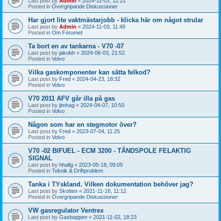
Last post by
Admin
«
2024-11-03, 12:21
Posted in
Övergripande Diskussioner
Har gjort lite vaktmästarjobb - klicka här om något strular
Last post by
Admin
«
2024-11-03, 11:49
Posted in
Om Forumet
Ta bort en av tankarna - V70 -07
Last post by
jakobh
«
2024-06-03, 21:52
Posted in
Volvo
Vilka gaskomponenter kan sätta felkod?
Last post by
Fred
«
2024-04-23, 18:32
Posted in
Volvo
V70 2011 AFV går illa på gas
Last post by
jimhag
«
2024-04-07, 10:50
Posted in
Volvo
Någon som har en stegmotor över?
Last post by
Fred
«
2023-07-04, 11:25
Posted in
Volvo
V70 -02 BIFUEL - ECM 3200 - TÄNDSPOLE FELAKTIG
SIGNAL
Last post by
hhallg
«
2023-05-18, 09:05
Posted in
Teknik & Driftproblem
Tanka i TYskland. Vilken dokumentation behöver jag?
Last post by
Skotten
«
2021-11-18, 11:12
Posted in
Övergripande Diskussioner
VW gasregulator Ventrex
Last post by
Gasboppen
«
2021-11-02, 18:23