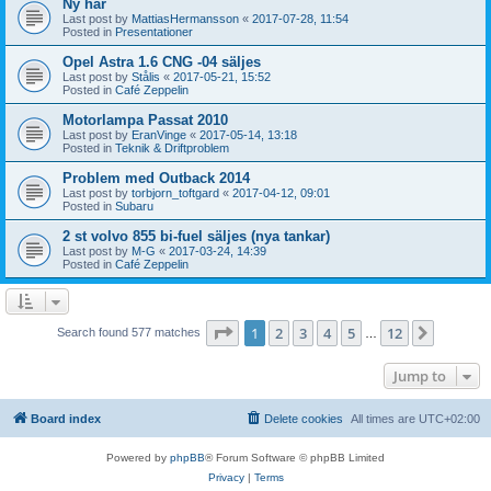
Ny här
Last post by
MattiasHermansson
«
2017-07-28, 11:54
Posted in
Presentationer
Opel Astra 1.6 CNG -04 säljes
Last post by
Stålis
«
2017-05-21, 15:52
Posted in
Café Zeppelin
Motorlampa Passat 2010
Last post by
EranVinge
«
2017-05-14, 13:18
Posted in
Teknik & Driftproblem
Problem med Outback 2014
Last post by
torbjorn_toftgard
«
2017-04-12, 09:01
Posted in
Subaru
2 st volvo 855 bi-fuel säljes (nya tankar)
Last post by
M-G
«
2017-03-24, 14:39
Posted in
Café Zeppelin
Page
1
of
12
1
2
3
4
5
12
Next
Search found 577 matches
…
Jump to
Board index
Delete cookies
All times are
UTC+02:00
Powered by
phpBB
® Forum Software © phpBB Limited
Privacy
|
Terms