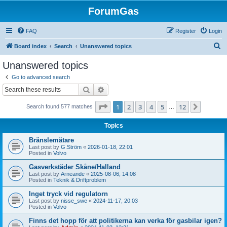
ForumGas
FAQ
Register
Login
S
Board index
Search
Unanswered topics
e
Unanswered topics
a
Go to advanced search
r
Search
Advanced search
c
Page
1
of
12
1
2
3
4
5
12
Next
Search found 577 matches
h
…
Topics
Bränslemätare
Last post by
G.Ström
«
2026-01-18, 22:01
Posted in
Volvo
Gasverkstäder Skåne/Halland
Last post by
Arneande
«
2025-08-06, 14:08
Posted in
Teknik & Driftproblem
Inget tryck vid regulatorn
Last post by
nisse_swe
«
2024-11-17, 20:03
Posted in
Volvo
Finns det hopp för att politikerna kan verka för gasbilar igen?