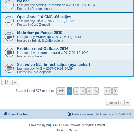
Ny här
Last post by
MattiasHermansson
«
2017-07-28, 11:54
Posted in
Presentationer
Opel Astra 1.6 CNG -04 säljes
Last post by
Stålis
«
2017-05-21, 15:52
Posted in
Café Zeppelin
Motorlampa Passat 2010
Last post by
EranVinge
«
2017-05-14, 13:18
Posted in
Teknik & Driftproblem
Problem med Outback 2014
Last post by
torbjorn_toftgard
«
2017-04-12, 09:01
Posted in
Subaru
2 st volvo 855 bi-fuel säljes (nya tankar)
Last post by
M-G
«
2017-03-24, 14:39
Posted in
Café Zeppelin
Page
1
of
12
1
2
3
4
5
12
Next
Search found 577 matches
…
Jump to
Board index
Delete cookies
All times are
UTC+02:00
Powered by
phpBB
® Forum Software © phpBB Limited
Privacy
|
Terms