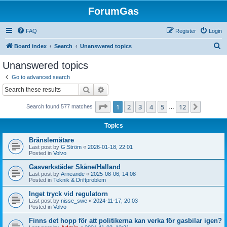
ForumGas
FAQ
Register
Login
S
Board index
Search
Unanswered topics
e
Unanswered topics
a
Go to advanced search
r
Search
Advanced search
c
Page
1
of
12
1
2
3
4
5
12
Next
Search found 577 matches
h
…
Topics
Bränslemätare
Last post by
G.Ström
«
2026-01-18, 22:01
Posted in
Volvo
Gasverkstäder Skåne/Halland
Last post by
Arneande
«
2025-08-06, 14:08
Posted in
Teknik & Driftproblem
Inget tryck vid regulatorn
Last post by
nisse_swe
«
2024-11-17, 20:03
Posted in
Volvo
Finns det hopp för att politikerna kan verka för gasbilar igen?