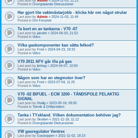
Last post by
Admin
«
2024-11-03, 12:21
Posted in
Övergripande Diskussioner
Har gjort lite vaktmästarjobb - klicka här om något strular
Last post by
Admin
«
2024-11-03, 11:49
Posted in
Om Forumet
Ta bort en av tankarna - V70 -07
Last post by
jakobh
«
2024-06-03, 21:52
Posted in
Volvo
Vilka gaskomponenter kan sätta felkod?
Last post by
Fred
«
2024-04-23, 18:32
Posted in
Volvo
V70 2011 AFV går illa på gas
Last post by
jimhag
«
2024-04-07, 10:50
Posted in
Volvo
Någon som har en stegmotor över?
Last post by
Fred
«
2023-07-04, 11:25
Posted in
Volvo
V70 -02 BIFUEL - ECM 3200 - TÄNDSPOLE FELAKTIG
SIGNAL
Last post by
hhallg
«
2023-05-18, 09:05
Posted in
Teknik & Driftproblem
Tanka i TYskland. Vilken dokumentation behöver jag?
Last post by
Skotten
«
2021-11-18, 11:12
Posted in
Övergripande Diskussioner
VW gasregulator Ventrex
Last post by
Gasboppen
«
2021-11-02, 18:23