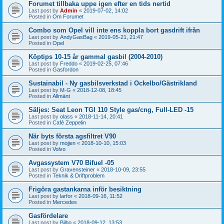
Forumet tillbaka uppe igen efter en tids nertid
Last post by
Admin
«
2019-07-02, 14:02
Posted in
Om Forumet
Combo som Opel vill inte ens koppla bort gasdrift ifrån
Last post by
AndyGasBag
«
2019-05-21, 21:47
Posted in
Opel
Köptips 10-15 år gammal gasbil (2004-2010)
Last post by
Freddo
«
2019-02-25, 07:46
Posted in
Gasfordon
Sustainabil - Ny gasbilsverkstad i Ockelbo/Gästrikland
Last post by
M-G
«
2018-12-08, 18:45
Posted in
Allmänt
Säljes: Seat Leon TGI 110 Style gas/cng, Full-LED -15
Last post by
olass
«
2018-11-14, 20:41
Posted in
Café Zeppelin
När byts första agsfiltret V90
Last post by
mojjen
«
2018-10-10, 15:03
Posted in
Volvo
Avgassystem V70 Bifuel -05
Last post by
Gravensteiner
«
2018-10-09, 23:55
Posted in
Teknik & Driftproblem
Frigöra gastankarna inför besiktning
Last post by
larfor
«
2018-09-16, 11:52
Posted in
Mercedes
Gasfördelare
Last post by
Bilbo
«
2018-09-12, 13:53