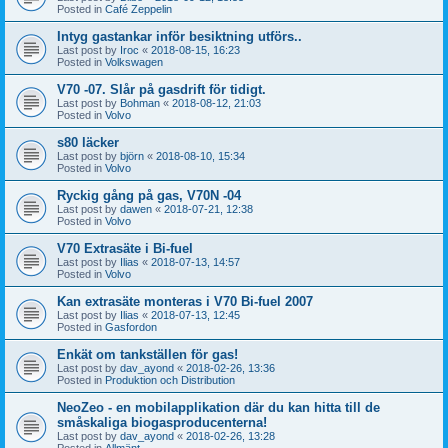
Posted in
Café Zeppelin
Intyg gastankar inför besiktning utförs..
Last post by
Iroc
«
2018-08-15, 16:23
Posted in
Volkswagen
V70 -07. Slår på gasdrift för tidigt.
Last post by
Bohman
«
2018-08-12, 21:03
Posted in
Volvo
s80 läcker
Last post by
björn
«
2018-08-10, 15:34
Posted in
Volvo
Ryckig gång på gas, V70N -04
Last post by
dawen
«
2018-07-21, 12:38
Posted in
Volvo
V70 Extrasäte i Bi-fuel
Last post by
Ilias
«
2018-07-13, 14:57
Posted in
Volvo
Kan extrasäte monteras i V70 Bi-fuel 2007
Last post by
Ilias
«
2018-07-13, 12:45
Posted in
Gasfordon
Enkät om tankställen för gas!
Last post by
dav_ayond
«
2018-02-26, 13:36
Posted in
Produktion och Distribution
NeoZeo - en mobilapplikation där du kan hitta till de
småskaliga biogasproducenterna!
Last post by
dav_ayond
«
2018-02-26, 13:28
Posted in
Allmänt