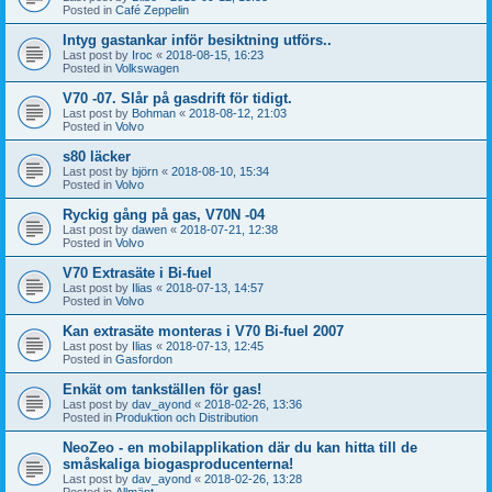
Posted in
Café Zeppelin
Intyg gastankar inför besiktning utförs..
Last post by
Iroc
«
2018-08-15, 16:23
Posted in
Volkswagen
V70 -07. Slår på gasdrift för tidigt.
Last post by
Bohman
«
2018-08-12, 21:03
Posted in
Volvo
s80 läcker
Last post by
björn
«
2018-08-10, 15:34
Posted in
Volvo
Ryckig gång på gas, V70N -04
Last post by
dawen
«
2018-07-21, 12:38
Posted in
Volvo
V70 Extrasäte i Bi-fuel
Last post by
Ilias
«
2018-07-13, 14:57
Posted in
Volvo
Kan extrasäte monteras i V70 Bi-fuel 2007
Last post by
Ilias
«
2018-07-13, 12:45
Posted in
Gasfordon
Enkät om tankställen för gas!
Last post by
dav_ayond
«
2018-02-26, 13:36
Posted in
Produktion och Distribution
NeoZeo - en mobilapplikation där du kan hitta till de
småskaliga biogasproducenterna!
Last post by
dav_ayond
«
2018-02-26, 13:28
Posted in
Allmänt