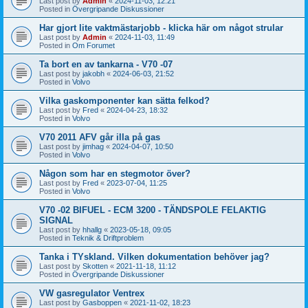
Last post by
Admin
«
2024-11-03, 12:21
Posted in
Övergripande Diskussioner
Har gjort lite vaktmästarjobb - klicka här om något strular
Last post by
Admin
«
2024-11-03, 11:49
Posted in
Om Forumet
Ta bort en av tankarna - V70 -07
Last post by
jakobh
«
2024-06-03, 21:52
Posted in
Volvo
Vilka gaskomponenter kan sätta felkod?
Last post by
Fred
«
2024-04-23, 18:32
Posted in
Volvo
V70 2011 AFV går illa på gas
Last post by
jimhag
«
2024-04-07, 10:50
Posted in
Volvo
Någon som har en stegmotor över?
Last post by
Fred
«
2023-07-04, 11:25
Posted in
Volvo
V70 -02 BIFUEL - ECM 3200 - TÄNDSPOLE FELAKTIG
SIGNAL
Last post by
hhallg
«
2023-05-18, 09:05
Posted in
Teknik & Driftproblem
Tanka i TYskland. Vilken dokumentation behöver jag?
Last post by
Skotten
«
2021-11-18, 11:12
Posted in
Övergripande Diskussioner
VW gasregulator Ventrex
Last post by
Gasboppen
«
2021-11-02, 18:23