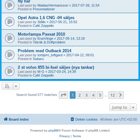
Ny här
Last post by
MattiasHermansson
«
2017-07-28, 11:54
Posted in
Presentationer
Opel Astra 1.6 CNG -04 säljes
Last post by
Stålis
«
2017-05-21, 15:52
Posted in
Café Zeppelin
Motorlampa Passat 2010
Last post by
EranVinge
«
2017-05-14, 13:18
Posted in
Teknik & Driftproblem
Problem med Outback 2014
Last post by
torbjorn_toftgard
«
2017-04-12, 09:01
Posted in
Subaru
2 st volvo 855 bi-fuel säljes (nya tankar)
Last post by
M-G
«
2017-03-24, 14:39
Posted in
Café Zeppelin
Page
1
of
12
1
2
3
4
5
12
Next
Search found 577 matches
…
Jump to
Board index
Delete cookies
All times are
UTC+02:00
Powered by
phpBB
® Forum Software © phpBB Limited
Privacy
|
Terms