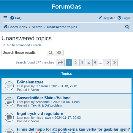
ForumGas
FAQ
Register
Login
S
Board index
Search
Unanswered topics
e
Unanswered topics
a
Go to advanced search
r
Search
Advanced search
c
Page
1
of
12
1
2
3
4
5
12
Next
Search found 577 matches
h
…
Topics
Bränslemätare
Last post by
G.Ström
«
2026-01-18, 22:01
Posted in
Volvo
Gasverkstäder Skåne/Halland
Last post by
Arneande
«
2025-08-06, 14:08
Posted in
Teknik & Driftproblem
Inget tryck vid regulatorn
Last post by
nisse_swe
«
2024-11-17, 20:03
Posted in
Volvo
Finns det hopp för att politikerna kan verka för gasbilar igen?