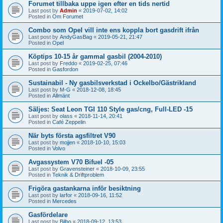
Forumet tillbaka uppe igen efter en tids nertid
Last post by
Admin
«
2019-07-02, 14:02
Posted in
Om Forumet
Combo som Opel vill inte ens koppla bort gasdrift ifrån
Last post by
AndyGasBag
«
2019-05-21, 21:47
Posted in
Opel
Köptips 10-15 år gammal gasbil (2004-2010)
Last post by
Freddo
«
2019-02-25, 07:46
Posted in
Gasfordon
Sustainabil - Ny gasbilsverkstad i Ockelbo/Gästrikland
Last post by
M-G
«
2018-12-08, 18:45
Posted in
Allmänt
Säljes: Seat Leon TGI 110 Style gas/cng, Full-LED -15
Last post by
olass
«
2018-11-14, 20:41
Posted in
Café Zeppelin
När byts första agsfiltret V90
Last post by
mojjen
«
2018-10-10, 15:03
Posted in
Volvo
Avgassystem V70 Bifuel -05
Last post by
Gravensteiner
«
2018-10-09, 23:55
Posted in
Teknik & Driftproblem
Frigöra gastankarna inför besiktning
Last post by
larfor
«
2018-09-16, 11:52
Posted in
Mercedes
Gasfördelare
Last post by
Bilbo
«
2018-09-12, 13:53