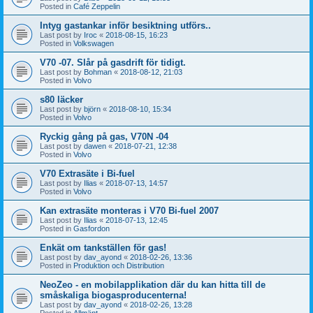
Posted in
Café Zeppelin
Intyg gastankar inför besiktning utförs..
Last post by
Iroc
«
2018-08-15, 16:23
Posted in
Volkswagen
V70 -07. Slår på gasdrift för tidigt.
Last post by
Bohman
«
2018-08-12, 21:03
Posted in
Volvo
s80 läcker
Last post by
björn
«
2018-08-10, 15:34
Posted in
Volvo
Ryckig gång på gas, V70N -04
Last post by
dawen
«
2018-07-21, 12:38
Posted in
Volvo
V70 Extrasäte i Bi-fuel
Last post by
Ilias
«
2018-07-13, 14:57
Posted in
Volvo
Kan extrasäte monteras i V70 Bi-fuel 2007
Last post by
Ilias
«
2018-07-13, 12:45
Posted in
Gasfordon
Enkät om tankställen för gas!
Last post by
dav_ayond
«
2018-02-26, 13:36
Posted in
Produktion och Distribution
NeoZeo - en mobilapplikation där du kan hitta till de
småskaliga biogasproducenterna!
Last post by
dav_ayond
«
2018-02-26, 13:28
Posted in
Allmänt