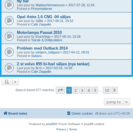
Ny här
Last post by
MattiasHermansson
«
2017-07-28, 11:54
Posted in
Presentationer
Opel Astra 1.6 CNG -04 säljes
Last post by
Stålis
«
2017-05-21, 15:52
Posted in
Café Zeppelin
Motorlampa Passat 2010
Last post by
EranVinge
«
2017-05-14, 13:18
Posted in
Teknik & Driftproblem
Problem med Outback 2014
Last post by
torbjorn_toftgard
«
2017-04-12, 09:01
Posted in
Subaru
2 st volvo 855 bi-fuel säljes (nya tankar)
Last post by
M-G
«
2017-03-24, 14:39
Posted in
Café Zeppelin
Page
1
of
12
1
2
3
4
5
12
Next
Search found 577 matches
…
Jump to
Board index
Delete cookies
All times are
UTC+02:00
Powered by
phpBB
® Forum Software © phpBB Limited
Privacy
|
Terms