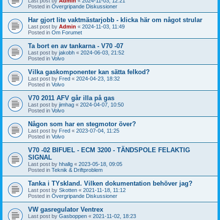
Last post by
Admin
«
2024-11-03, 12:21
Posted in
Övergripande Diskussioner
Har gjort lite vaktmästarjobb - klicka här om något strular
Last post by
Admin
«
2024-11-03, 11:49
Posted in
Om Forumet
Ta bort en av tankarna - V70 -07
Last post by
jakobh
«
2024-06-03, 21:52
Posted in
Volvo
Vilka gaskomponenter kan sätta felkod?
Last post by
Fred
«
2024-04-23, 18:32
Posted in
Volvo
V70 2011 AFV går illa på gas
Last post by
jimhag
«
2024-04-07, 10:50
Posted in
Volvo
Någon som har en stegmotor över?
Last post by
Fred
«
2023-07-04, 11:25
Posted in
Volvo
V70 -02 BIFUEL - ECM 3200 - TÄNDSPOLE FELAKTIG
SIGNAL
Last post by
hhallg
«
2023-05-18, 09:05
Posted in
Teknik & Driftproblem
Tanka i TYskland. Vilken dokumentation behöver jag?
Last post by
Skotten
«
2021-11-18, 11:12
Posted in
Övergripande Diskussioner
VW gasregulator Ventrex
Last post by
Gasboppen
«
2021-11-02, 18:23