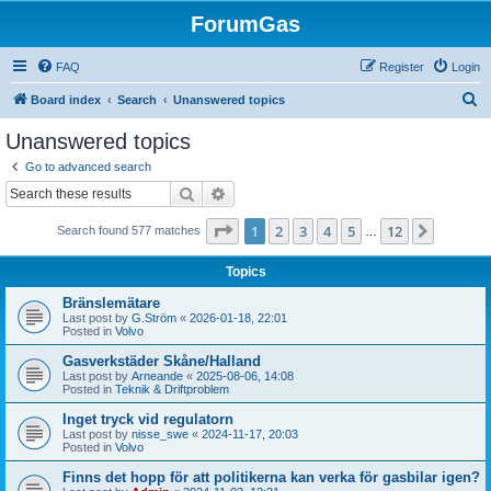
ForumGas
FAQ
Register
Login
S
Board index
Search
Unanswered topics
e
Unanswered topics
a
Go to advanced search
r
Search
Advanced search
c
Page
1
of
12
1
2
3
4
5
12
Next
Search found 577 matches
h
…
Topics
Bränslemätare
Last post by
G.Ström
«
2026-01-18, 22:01
Posted in
Volvo
Gasverkstäder Skåne/Halland
Last post by
Arneande
«
2025-08-06, 14:08
Posted in
Teknik & Driftproblem
Inget tryck vid regulatorn
Last post by
nisse_swe
«
2024-11-17, 20:03
Posted in
Volvo
Finns det hopp för att politikerna kan verka för gasbilar igen?