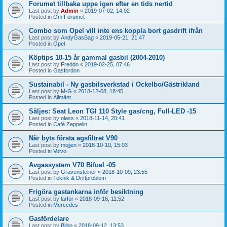
Forumet tillbaka uppe igen efter en tids nertid
Last post by
Admin
«
2019-07-02, 14:02
Posted in
Om Forumet
Combo som Opel vill inte ens koppla bort gasdrift ifrån
Last post by
AndyGasBag
«
2019-05-21, 21:47
Posted in
Opel
Köptips 10-15 år gammal gasbil (2004-2010)
Last post by
Freddo
«
2019-02-25, 07:46
Posted in
Gasfordon
Sustainabil - Ny gasbilsverkstad i Ockelbo/Gästrikland
Last post by
M-G
«
2018-12-08, 18:45
Posted in
Allmänt
Säljes: Seat Leon TGI 110 Style gas/cng, Full-LED -15
Last post by
olass
«
2018-11-14, 20:41
Posted in
Café Zeppelin
När byts första agsfiltret V90
Last post by
mojjen
«
2018-10-10, 15:03
Posted in
Volvo
Avgassystem V70 Bifuel -05
Last post by
Gravensteiner
«
2018-10-09, 23:55
Posted in
Teknik & Driftproblem
Frigöra gastankarna inför besiktning
Last post by
larfor
«
2018-09-16, 11:52
Posted in
Mercedes
Gasfördelare
Last post by
Bilbo
«
2018-09-12, 13:53