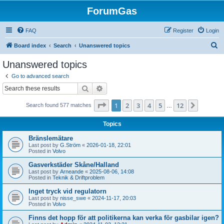
ForumGas
FAQ
Register
Login
S
Board index
Search
Unanswered topics
e
Unanswered topics
a
Go to advanced search
r
Search
Advanced search
c
Page
1
of
12
1
2
3
4
5
12
Next
Search found 577 matches
h
…
Topics
Bränslemätare
Last post by
G.Ström
«
2026-01-18, 22:01
Posted in
Volvo
Gasverkstäder Skåne/Halland
Last post by
Arneande
«
2025-08-06, 14:08
Posted in
Teknik & Driftproblem
Inget tryck vid regulatorn
Last post by
nisse_swe
«
2024-11-17, 20:03
Posted in
Volvo
Finns det hopp för att politikerna kan verka för gasbilar igen?