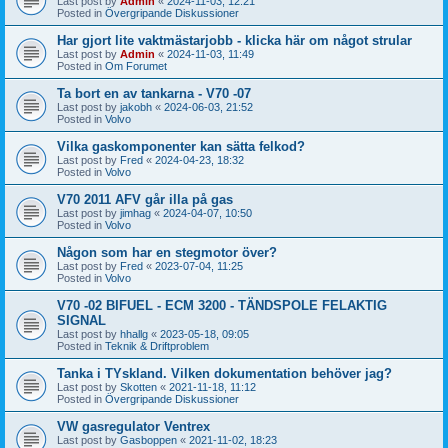
Last post by
Admin
«
2024-11-03, 12:21
Posted in
Övergripande Diskussioner
Har gjort lite vaktmästarjobb - klicka här om något strular
Last post by
Admin
«
2024-11-03, 11:49
Posted in
Om Forumet
Ta bort en av tankarna - V70 -07
Last post by
jakobh
«
2024-06-03, 21:52
Posted in
Volvo
Vilka gaskomponenter kan sätta felkod?
Last post by
Fred
«
2024-04-23, 18:32
Posted in
Volvo
V70 2011 AFV går illa på gas
Last post by
jimhag
«
2024-04-07, 10:50
Posted in
Volvo
Någon som har en stegmotor över?
Last post by
Fred
«
2023-07-04, 11:25
Posted in
Volvo
V70 -02 BIFUEL - ECM 3200 - TÄNDSPOLE FELAKTIG
SIGNAL
Last post by
hhallg
«
2023-05-18, 09:05
Posted in
Teknik & Driftproblem
Tanka i TYskland. Vilken dokumentation behöver jag?
Last post by
Skotten
«
2021-11-18, 11:12
Posted in
Övergripande Diskussioner
VW gasregulator Ventrex
Last post by
Gasboppen
«
2021-11-02, 18:23