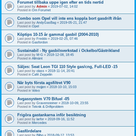
Forumet tillbaka uppe igen efter en tids nertid
Last post by
Admin
«
2019-07-02, 14:02
Posted in
Om Forumet
Combo som Opel vill inte ens koppla bort gasdrift ifrån
Last post by
AndyGasBag
«
2019-05-21, 21:47
Posted in
Opel
Köptips 10-15 år gammal gasbil (2004-2010)
Last post by
Freddo
«
2019-02-25, 07:46
Posted in
Gasfordon
Sustainabil - Ny gasbilsverkstad i Ockelbo/Gästrikland
Last post by
M-G
«
2018-12-08, 18:45
Posted in
Allmänt
Säljes: Seat Leon TGI 110 Style gas/cng, Full-LED -15
Last post by
olass
«
2018-11-14, 20:41
Posted in
Café Zeppelin
När byts första agsfiltret V90
Last post by
mojjen
«
2018-10-10, 15:03
Posted in
Volvo
Avgassystem V70 Bifuel -05
Last post by
Gravensteiner
«
2018-10-09, 23:55
Posted in
Teknik & Driftproblem
Frigöra gastankarna inför besiktning
Last post by
larfor
«
2018-09-16, 11:52
Posted in
Mercedes
Gasfördelare
Last post by
Bilbo
«
2018-09-12, 13:53