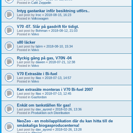
Posted in
Café Zeppelin
Intyg gastankar inför besiktning utförs..
Last post by
Iroc
«
2018-08-15, 16:23
Posted in
Volkswagen
V70 -07. Slår på gasdrift för tidigt.
Last post by
Bohman
«
2018-08-12, 21:03
Posted in
Volvo
s80 läcker
Last post by
björn
«
2018-08-10, 15:34
Posted in
Volvo
Ryckig gång på gas, V70N -04
Last post by
dawen
«
2018-07-21, 12:38
Posted in
Volvo
V70 Extrasäte i Bi-fuel
Last post by
Ilias
«
2018-07-13, 14:57
Posted in
Volvo
Kan extrasäte monteras i V70 Bi-fuel 2007
Last post by
Ilias
«
2018-07-13, 12:45
Posted in
Gasfordon
Enkät om tankställen för gas!
Last post by
dav_ayond
«
2018-02-26, 13:36
Posted in
Produktion och Distribution
NeoZeo - en mobilapplikation där du kan hitta till de
småskaliga biogasproducenterna!
Last post by
dav_ayond
«
2018-02-26, 13:28
Posted in
Allmänt