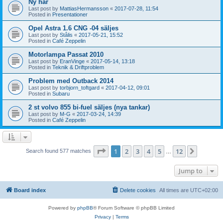
Ny här
Last post by
MattiasHermansson
«
2017-07-28, 11:54
Posted in
Presentationer
Opel Astra 1.6 CNG -04 säljes
Last post by
Stålis
«
2017-05-21, 15:52
Posted in
Café Zeppelin
Motorlampa Passat 2010
Last post by
EranVinge
«
2017-05-14, 13:18
Posted in
Teknik & Driftproblem
Problem med Outback 2014
Last post by
torbjorn_toftgard
«
2017-04-12, 09:01
Posted in
Subaru
2 st volvo 855 bi-fuel säljes (nya tankar)
Last post by
M-G
«
2017-03-24, 14:39
Posted in
Café Zeppelin
Page
1
of
12
1
2
3
4
5
12
Next
Search found 577 matches
…
Jump to
Board index
Delete cookies
All times are
UTC+02:00
Powered by
phpBB
® Forum Software © phpBB Limited
Privacy
|
Terms