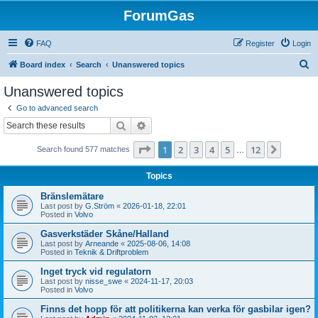
ForumGas
FAQ
Register
Login
S
Board index
Search
Unanswered topics
e
Unanswered topics
a
Go to advanced search
r
Search
Advanced search
c
Page
1
of
12
1
2
3
4
5
12
Next
Search found 577 matches
h
…
Topics
Bränslemätare
Last post by
G.Ström
«
2026-01-18, 22:01
Posted in
Volvo
Gasverkstäder Skåne/Halland
Last post by
Arneande
«
2025-08-06, 14:08
Posted in
Teknik & Driftproblem
Inget tryck vid regulatorn
Last post by
nisse_swe
«
2024-11-17, 20:03
Posted in
Volvo
Finns det hopp för att politikerna kan verka för gasbilar igen?