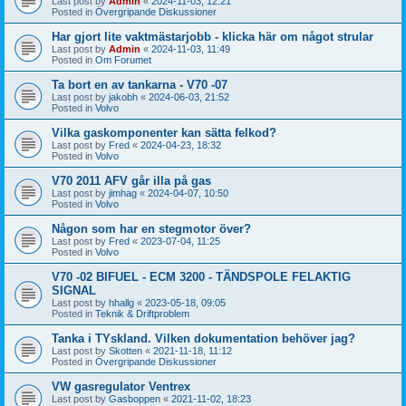
Last post by
Admin
«
2024-11-03, 12:21
Posted in
Övergripande Diskussioner
Har gjort lite vaktmästarjobb - klicka här om något strular
Last post by
Admin
«
2024-11-03, 11:49
Posted in
Om Forumet
Ta bort en av tankarna - V70 -07
Last post by
jakobh
«
2024-06-03, 21:52
Posted in
Volvo
Vilka gaskomponenter kan sätta felkod?
Last post by
Fred
«
2024-04-23, 18:32
Posted in
Volvo
V70 2011 AFV går illa på gas
Last post by
jimhag
«
2024-04-07, 10:50
Posted in
Volvo
Någon som har en stegmotor över?
Last post by
Fred
«
2023-07-04, 11:25
Posted in
Volvo
V70 -02 BIFUEL - ECM 3200 - TÄNDSPOLE FELAKTIG
SIGNAL
Last post by
hhallg
«
2023-05-18, 09:05
Posted in
Teknik & Driftproblem
Tanka i TYskland. Vilken dokumentation behöver jag?
Last post by
Skotten
«
2021-11-18, 11:12
Posted in
Övergripande Diskussioner
VW gasregulator Ventrex
Last post by
Gasboppen
«
2021-11-02, 18:23