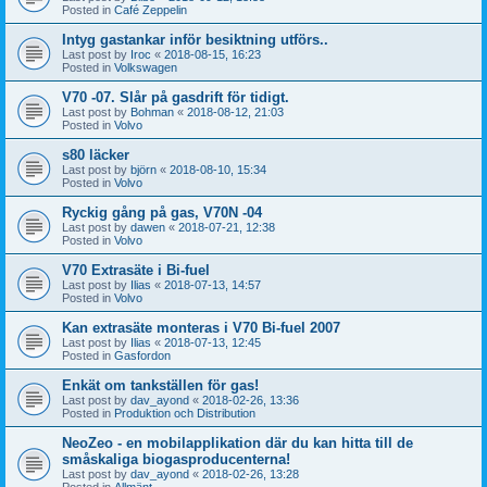
Posted in
Café Zeppelin
Intyg gastankar inför besiktning utförs..
Last post by
Iroc
«
2018-08-15, 16:23
Posted in
Volkswagen
V70 -07. Slår på gasdrift för tidigt.
Last post by
Bohman
«
2018-08-12, 21:03
Posted in
Volvo
s80 läcker
Last post by
björn
«
2018-08-10, 15:34
Posted in
Volvo
Ryckig gång på gas, V70N -04
Last post by
dawen
«
2018-07-21, 12:38
Posted in
Volvo
V70 Extrasäte i Bi-fuel
Last post by
Ilias
«
2018-07-13, 14:57
Posted in
Volvo
Kan extrasäte monteras i V70 Bi-fuel 2007
Last post by
Ilias
«
2018-07-13, 12:45
Posted in
Gasfordon
Enkät om tankställen för gas!
Last post by
dav_ayond
«
2018-02-26, 13:36
Posted in
Produktion och Distribution
NeoZeo - en mobilapplikation där du kan hitta till de
småskaliga biogasproducenterna!
Last post by
dav_ayond
«
2018-02-26, 13:28
Posted in
Allmänt