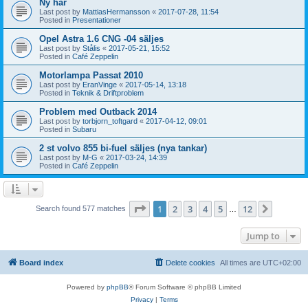
Ny här
Last post by
MattiasHermansson
«
2017-07-28, 11:54
Posted in
Presentationer
Opel Astra 1.6 CNG -04 säljes
Last post by
Stålis
«
2017-05-21, 15:52
Posted in
Café Zeppelin
Motorlampa Passat 2010
Last post by
EranVinge
«
2017-05-14, 13:18
Posted in
Teknik & Driftproblem
Problem med Outback 2014
Last post by
torbjorn_toftgard
«
2017-04-12, 09:01
Posted in
Subaru
2 st volvo 855 bi-fuel säljes (nya tankar)
Last post by
M-G
«
2017-03-24, 14:39
Posted in
Café Zeppelin
Page
1
of
12
1
2
3
4
5
12
Next
Search found 577 matches
…
Jump to
Board index
Delete cookies
All times are
UTC+02:00
Powered by
phpBB
® Forum Software © phpBB Limited
Privacy
|
Terms