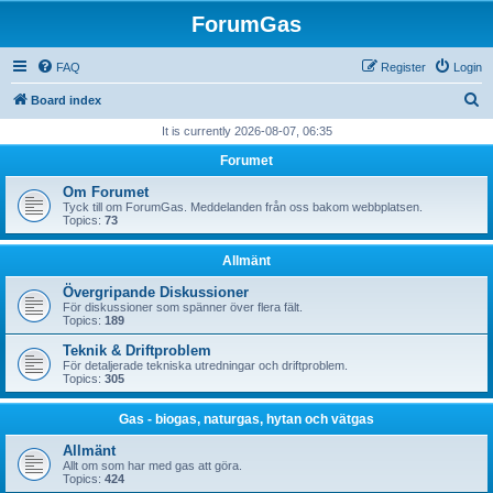
ForumGas
FAQ
Register
Login
S
Board index
e
It is currently 2026-08-07, 06:35
a
Forumet
r
Om Forumet
c
Tyck till om ForumGas. Meddelanden från oss bakom webbplatsen.
Topics:
73
h
Allmänt
Övergripande Diskussioner
För diskussioner som spänner över flera fält.
Topics:
189
Teknik & Driftproblem
För detaljerade tekniska utredningar och driftproblem.
Topics:
305
Gas - biogas, naturgas, hytan och vätgas
Allmänt
Allt om som har med gas att göra.
Topics:
424