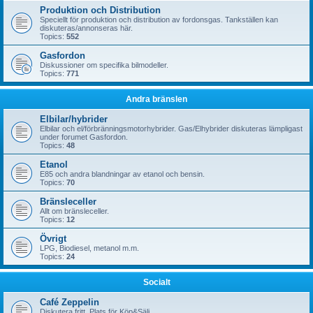
Produktion och Distribution
Speciellt för produktion och distribution av fordonsgas. Tankställen kan
diskuteras/annonseras här.
Topics:
552
Gasfordon
Diskussioner om specifika bilmodeller.
Topics:
771
Andra bränslen
Elbilar/hybrider
Elbilar och el/förbränningsmotorhybrider. Gas/Elhybrider diskuteras lämpligast
under forumet Gasfordon.
Topics:
48
Etanol
E85 och andra blandningar av etanol och bensin.
Topics:
70
Bränsleceller
Allt om bränsleceller.
Topics:
12
Övrigt
LPG, Biodiesel, metanol m.m.
Topics:
24
Socialt
Café Zeppelin
Diskutera fritt. Plats för Köp&Sälj.