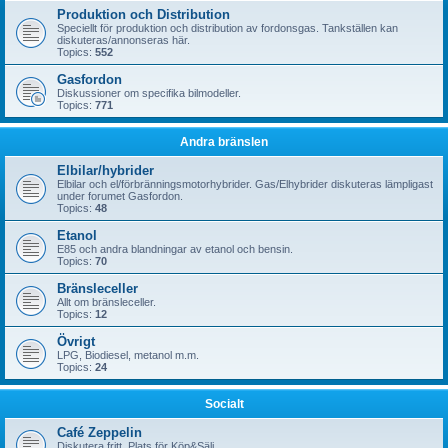
Produktion och Distribution
Speciellt för produktion och distribution av fordonsgas. Tankställen kan
diskuteras/annonseras här.
Topics:
552
Gasfordon
Diskussioner om specifika bilmodeller.
Topics:
771
Andra bränslen
Elbilar/hybrider
Elbilar och el/förbränningsmotorhybrider. Gas/Elhybrider diskuteras lämpligast
under forumet Gasfordon.
Topics:
48
Etanol
E85 och andra blandningar av etanol och bensin.
Topics:
70
Bränsleceller
Allt om bränsleceller.
Topics:
12
Övrigt
LPG, Biodiesel, metanol m.m.
Topics:
24
Socialt
Café Zeppelin
Diskutera fritt. Plats för Köp&Sälj.