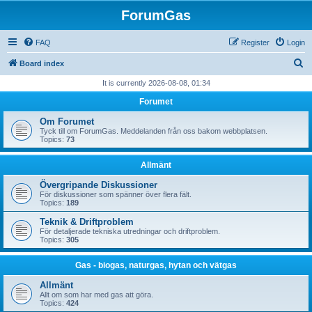
ForumGas
FAQ
Register
Login
S
Board index
e
It is currently 2026-08-08, 01:34
a
Forumet
r
Om Forumet
c
Tyck till om ForumGas. Meddelanden från oss bakom webbplatsen.
Topics:
73
h
Allmänt
Övergripande Diskussioner
För diskussioner som spänner över flera fält.
Topics:
189
Teknik & Driftproblem
För detaljerade tekniska utredningar och driftproblem.
Topics:
305
Gas - biogas, naturgas, hytan och vätgas
Allmänt
Allt om som har med gas att göra.
Topics:
424