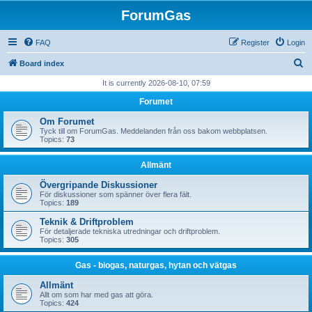
ForumGas
FAQ
Register
Login
S
Board index
e
It is currently 2026-08-10, 07:59
a
Forumet
r
Om Forumet
c
Tyck till om ForumGas. Meddelanden från oss bakom webbplatsen.
Topics:
73
h
Allmänt
Övergripande Diskussioner
För diskussioner som spänner över flera fält.
Topics:
189
Teknik & Driftproblem
För detaljerade tekniska utredningar och driftproblem.
Topics:
305
Gas - biogas, naturgas, hytan och vätgas
Allmänt
Allt om som har med gas att göra.
Topics:
424