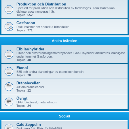
Produktion och Distribution
Speciellt för produktion och distribution av fordonsgas. Tankställen kan
diskuteras/annonseras här.
Topics:
552
Gasfordon
Diskussioner om specifika bilmodeller.
Topics:
771
Andra bränslen
Elbilar/hybrider
Elbilar och el/förbränningsmotorhybrider. Gas/Elhybrider diskuteras lämpligast
under forumet Gasfordon.
Topics:
48
Etanol
E85 och andra blandningar av etanol och bensin.
Topics:
70
Bränsleceller
Allt om bränsleceller.
Topics:
12
Övrigt
LPG, Biodiesel, metanol m.m.
Topics:
24
Socialt
Café Zeppelin
Diskutera fritt. Plats för Köp&Sälj.