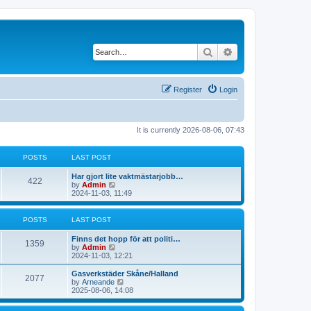
Search
Advanced search
Register
Login
It is currently 2026-08-06, 07:43
POSTS
LAST POST
L
Har gjort lite vaktmästarjobb…
P
422
a
V
by
Admin
s
i
2024-11-03, 11:49
o
t
e
p
w
s
o
t
POSTS
LAST POST
s
h
t
t
e
L
Finns det hopp för att politi…
P
l
1359
a
V
by
Admin
a
s
s
i
2024-11-03, 12:21
t
o
t
e
e
p
w
L
Gasverkstäder Skåne/Halland
s
P
2077
s
o
t
a
V
by
Arneande
t
s
h
s
i
2025-08-06, 14:08
p
o
t
t
e
t
e
o
l
p
w
s