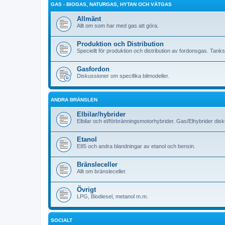
GAS - BIOGAS, NATURGAS, HYTAN OCH VÄTGAS
Allmänt
Allt om som har med gas att göra.
Produktion och Distribution
Speciellt för produktion och distribution av fordonsgas. Tank
Gasfordon
Diskussioner om specifika bilmodeller.
ANDRA BRÄNSLEN
Elbilar/hybrider
Elbilar och el/förbränningsmotorhybrider. Gas/Elhybrider dis
Etanol
E85 och andra blandningar av etanol och bensin.
Bränsleceller
Allt om bränsleceller.
Övrigt
LPG, Biodiesel, metanol m.m.
SOCIALT