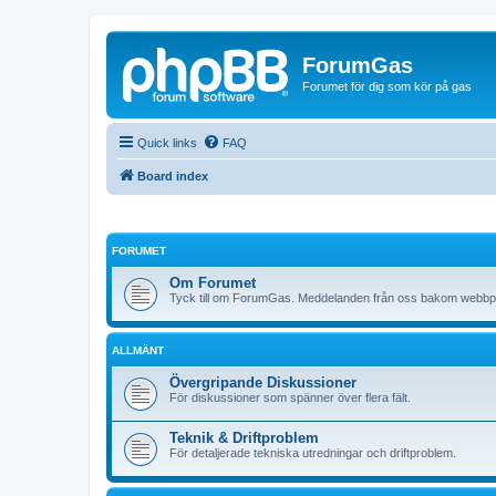
ForumGas
Forumet för dig som kör på gas
Quick links
FAQ
Board index
FORUMET
Om Forumet
Tyck till om ForumGas. Meddelanden från oss bakom webbp
ALLMÄNT
Övergripande Diskussioner
För diskussioner som spänner över flera fält.
Teknik & Driftproblem
För detaljerade tekniska utredningar och driftproblem.